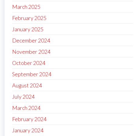
March 2025
February 2025
January 2025
December 2024
November 2024
October 2024
September 2024
August 2024
July 2024
March 2024
February 2024
January 2024