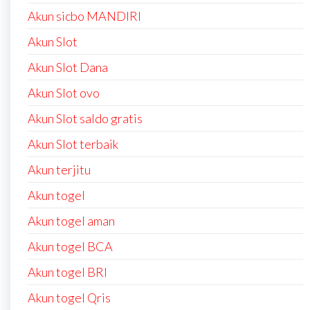
Akun sicbo MANDIRI
Akun Slot
Akun Slot Dana
Akun Slot ovo
Akun Slot saldo gratis
Akun Slot terbaik
Akun terjitu
Akun togel
Akun togel aman
Akun togel BCA
Akun togel BRI
Akun togel Qris