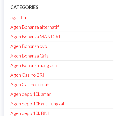
CATEGORIES
agartha
Agen Bonanza alternatif
Agen Bonanza MANDIRI
Agen Bonanza ovo
Agen Bonanza Qris
Agen Bonanza uang asli
Agen Casino BRI
Agen Casino rupiah
Agen depo 10k aman
Agen depo 10k anti rungkat
Agen depo 10k BNI