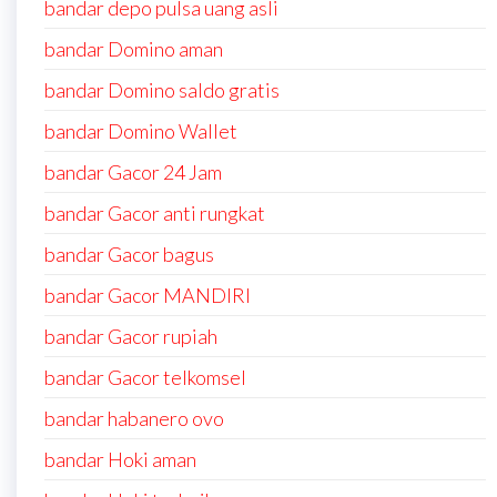
bandar depo pulsa uang asli
bandar Domino aman
bandar Domino saldo gratis
bandar Domino Wallet
bandar Gacor 24 Jam
bandar Gacor anti rungkat
bandar Gacor bagus
bandar Gacor MANDIRI
bandar Gacor rupiah
bandar Gacor telkomsel
bandar habanero ovo
bandar Hoki aman