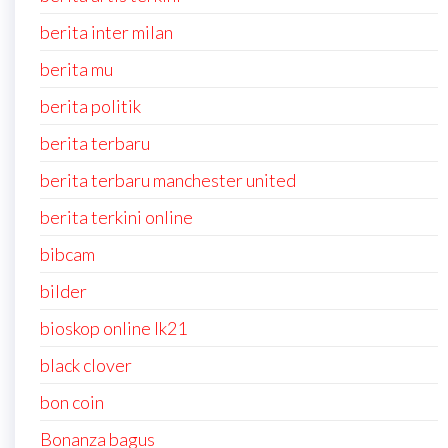
berita inter milan
berita mu
berita politik
berita terbaru
berita terbaru manchester united
berita terkini online
bibcam
bilder
bioskop online lk21
black clover
bon coin
Bonanza bagus