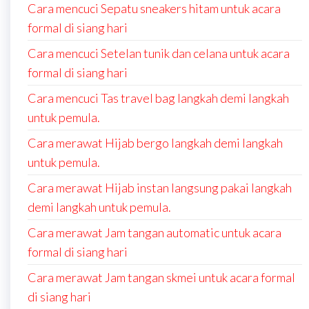
Cara mencuci Sepatu sneakers hitam untuk acara
formal di siang hari
Cara mencuci Setelan tunik dan celana untuk acara
formal di siang hari
Cara mencuci Tas travel bag langkah demi langkah
untuk pemula.
Cara merawat Hijab bergo langkah demi langkah
untuk pemula.
Cara merawat Hijab instan langsung pakai langkah
demi langkah untuk pemula.
Cara merawat Jam tangan automatic untuk acara
formal di siang hari
Cara merawat Jam tangan skmei untuk acara formal
di siang hari