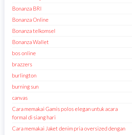
Bonanza BRI
Bonanza Online
Bonanza telkomsel
Bonanza Wallet
bos online
brazzers
burlington
burning sun
canvas
Cara memakai Gamis polos elegan untuk acara
formal di siang hari
Cara memakai Jaket denim pria oversized dengan