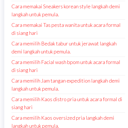
Cara memakai Sneakers korean style langkah demi
langkah untuk pemula.
Cara memakai Tas pesta wanita untuk acara formal
di siang hari
Cara memilih Bedak tabur untuk jerawat langkah
demi langkah untuk pemula.
Cara memilih Facial wash bpom untuk acara formal
di siang hari
Cara memilih Jam tangan expedition langkah demi
langkah untuk pemula.
Cara memilih Kaos distro pria untuk acara formal di
siang hari
Cara memilih Kaos oversized pria langkah demi
langkah untuk pemula.