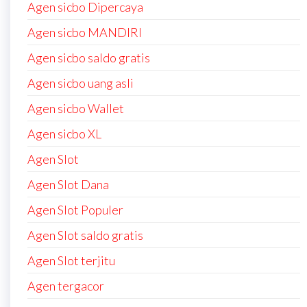
Agen sicbo Dipercaya
Agen sicbo MANDIRI
Agen sicbo saldo gratis
Agen sicbo uang asli
Agen sicbo Wallet
Agen sicbo XL
Agen Slot
Agen Slot Dana
Agen Slot Populer
Agen Slot saldo gratis
Agen Slot terjitu
Agen tergacor