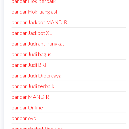
bandar Hoki terbaik
bandar Hoki uang asli
bandar Jackpot MANDIRI
bandar Jackpot XL
bandar Judi anti rungkat
bandar Judi bagus
bandar Judi BRI
bandar Judi Dipercaya
bandar Judi terbaik
bandar MANDIRI
bandar Online
bandar ovo
bandar sbobet Populer