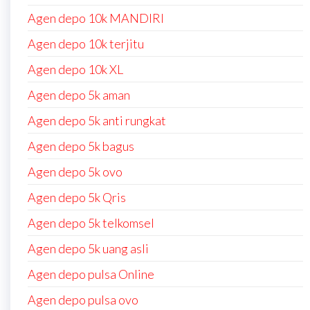
Agen depo 10k MANDIRI
Agen depo 10k terjitu
Agen depo 10k XL
Agen depo 5k aman
Agen depo 5k anti rungkat
Agen depo 5k bagus
Agen depo 5k ovo
Agen depo 5k Qris
Agen depo 5k telkomsel
Agen depo 5k uang asli
Agen depo pulsa Online
Agen depo pulsa ovo