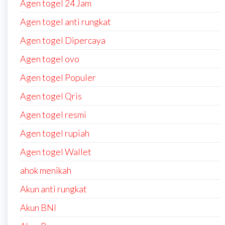
Agen togel 24 Jam
Agen togel anti rungkat
Agen togel Dipercaya
Agen togel ovo
Agen togel Populer
Agen togel Qris
Agen togel resmi
Agen togel rupiah
Agen togel Wallet
ahok menikah
Akun anti rungkat
Akun BNI