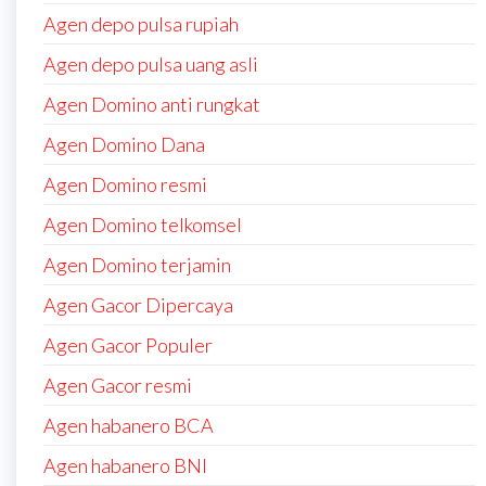
Agen depo pulsa rupiah
Agen depo pulsa uang asli
Agen Domino anti rungkat
Agen Domino Dana
Agen Domino resmi
Agen Domino telkomsel
Agen Domino terjamin
Agen Gacor Dipercaya
Agen Gacor Populer
Agen Gacor resmi
Agen habanero BCA
Agen habanero BNI