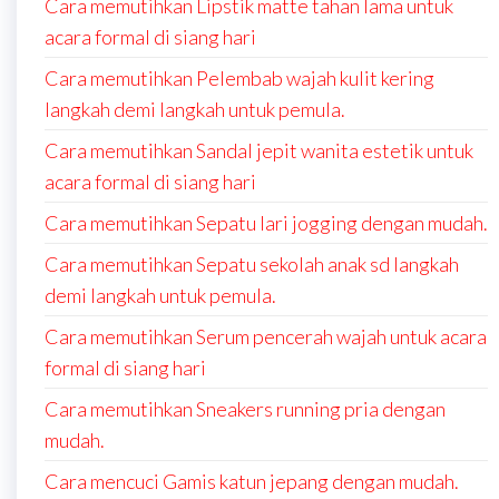
Cara memutihkan Lipstik matte tahan lama untuk
acara formal di siang hari
Cara memutihkan Pelembab wajah kulit kering
langkah demi langkah untuk pemula.
Cara memutihkan Sandal jepit wanita estetik untuk
acara formal di siang hari
Cara memutihkan Sepatu lari jogging dengan mudah.
Cara memutihkan Sepatu sekolah anak sd langkah
demi langkah untuk pemula.
Cara memutihkan Serum pencerah wajah untuk acara
formal di siang hari
Cara memutihkan Sneakers running pria dengan
mudah.
Cara mencuci Gamis katun jepang dengan mudah.