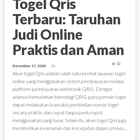
Togel Qris
Terbaru: Taruhan
Judi Online
Praktis dan Aman
0
December 17, 2024
By
Akun togel Qris adalah salah satu bentuk layanan togel
online yang menggunakan sistem pembayaran melalui
platform pembayaran elektronik QRIS. Dengan
adanya kemudahan teknologi QRIS, para pemain togel
dapat melakukan transaksi pembelian nomor togel
secara praktis dan cepat tanpa perlu repot
menggunakan uang tunai. Selain itu, akun togel Qris juga
memberikan keamanan dan kecepatan dalam proses…