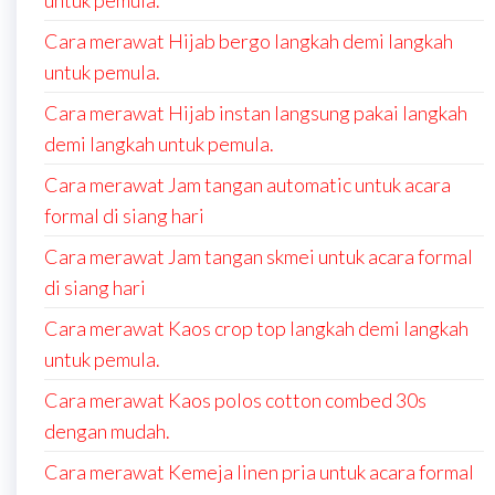
untuk pemula.
Cara merawat Hijab bergo langkah demi langkah
untuk pemula.
Cara merawat Hijab instan langsung pakai langkah
demi langkah untuk pemula.
Cara merawat Jam tangan automatic untuk acara
formal di siang hari
Cara merawat Jam tangan skmei untuk acara formal
di siang hari
Cara merawat Kaos crop top langkah demi langkah
untuk pemula.
Cara merawat Kaos polos cotton combed 30s
dengan mudah.
Cara merawat Kemeja linen pria untuk acara formal