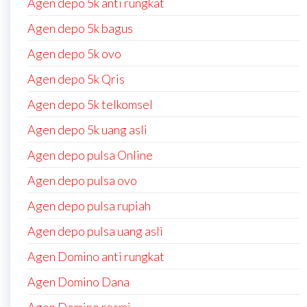
Agen depo 5k anti rungkat
Agen depo 5k bagus
Agen depo 5k ovo
Agen depo 5k Qris
Agen depo 5k telkomsel
Agen depo 5k uang asli
Agen depo pulsa Online
Agen depo pulsa ovo
Agen depo pulsa rupiah
Agen depo pulsa uang asli
Agen Domino anti rungkat
Agen Domino Dana