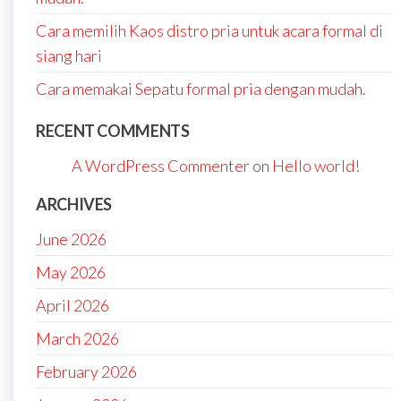
Cara memilih Kaos distro pria untuk acara formal di
siang hari
Cara memakai Sepatu formal pria dengan mudah.
RECENT COMMENTS
A WordPress Commenter
on
Hello world!
ARCHIVES
June 2026
May 2026
April 2026
March 2026
February 2026