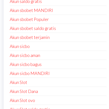
Akun saldo gratis
Akun sbobet MANDIRI
Akun sbobet Populer
Akun sbobet saldo gratis
Akun sbobet terjamin
Akun sicbo
Akun sicbo aman
Akun sicbo bagus
Akun sicbo MANDIRI
Akun Slot
Akun Slot Dana
Akun Slot ovo