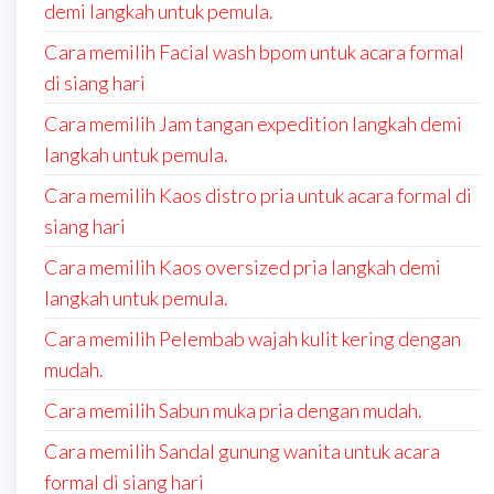
demi langkah untuk pemula.
Cara memilih Facial wash bpom untuk acara formal
di siang hari
Cara memilih Jam tangan expedition langkah demi
langkah untuk pemula.
Cara memilih Kaos distro pria untuk acara formal di
siang hari
Cara memilih Kaos oversized pria langkah demi
langkah untuk pemula.
Cara memilih Pelembab wajah kulit kering dengan
mudah.
Cara memilih Sabun muka pria dengan mudah.
Cara memilih Sandal gunung wanita untuk acara
formal di siang hari