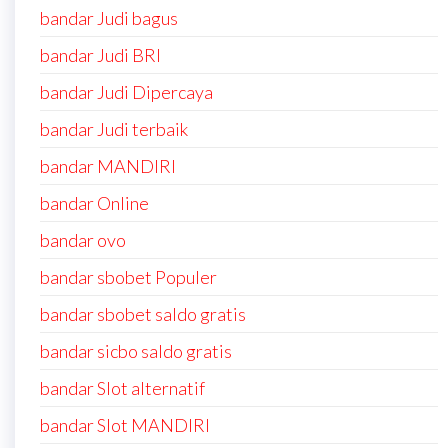
bandar Judi bagus
bandar Judi BRI
bandar Judi Dipercaya
bandar Judi terbaik
bandar MANDIRI
bandar Online
bandar ovo
bandar sbobet Populer
bandar sbobet saldo gratis
bandar sicbo saldo gratis
bandar Slot alternatif
bandar Slot MANDIRI