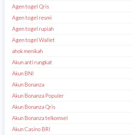
Agen togel Qris
Agen togel resmi
Agen togel rupiah
Agen togel Wallet
ahok menikah
Akun anti rungkat
Akun BNI
Akun Bonanza
Akun Bonanza Populer
Akun Bonanza Qris
Akun Bonanza telkomsel
Akun Casino BRI