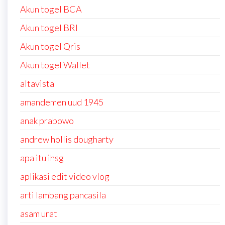
Akun togel BCA
Akun togel BRI
Akun togel Qris
Akun togel Wallet
altavista
amandemen uud 1945
anak prabowo
andrew hollis dougharty
apa itu ihsg
aplikasi edit video vlog
arti lambang pancasila
asam urat