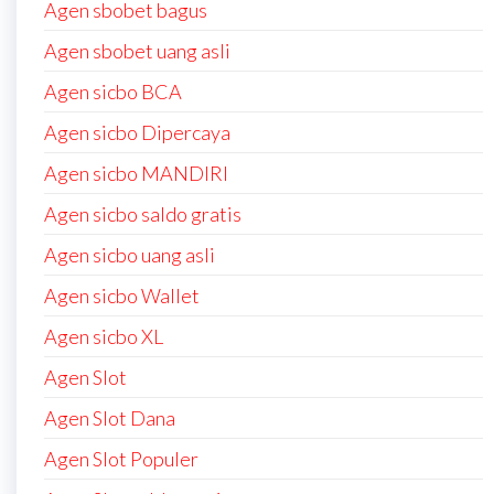
Agen sbobet bagus
Agen sbobet uang asli
Agen sicbo BCA
Agen sicbo Dipercaya
Agen sicbo MANDIRI
Agen sicbo saldo gratis
Agen sicbo uang asli
Agen sicbo Wallet
Agen sicbo XL
Agen Slot
Agen Slot Dana
Agen Slot Populer