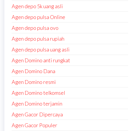
Agen depo 5k uang asli
Agen depo pulsa Online
Agen depo pulsa ovo
Agen depo pulsa rupiah
Agen depo pulsa uang asli
Agen Domino anti rungkat
Agen Domino Dana
Agen Domino resmi
Agen Domino telkomsel
Agen Domino terjamin
Agen Gacor Dipercaya
Agen Gacor Populer