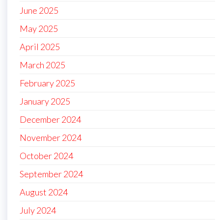
June 2025
May 2025
April 2025
March 2025
February 2025
January 2025
December 2024
November 2024
October 2024
September 2024
August 2024
July 2024