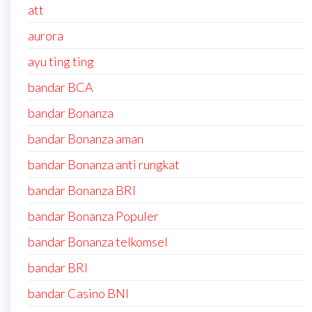
att
aurora
ayu ting ting
bandar BCA
bandar Bonanza
bandar Bonanza aman
bandar Bonanza anti rungkat
bandar Bonanza BRI
bandar Bonanza Populer
bandar Bonanza telkomsel
bandar BRI
bandar Casino BNI