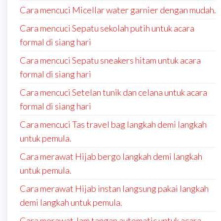
Cara mencuci Micellar water garnier dengan mudah.
Cara mencuci Sepatu sekolah putih untuk acara
formal di siang hari
Cara mencuci Sepatu sneakers hitam untuk acara
formal di siang hari
Cara mencuci Setelan tunik dan celana untuk acara
formal di siang hari
Cara mencuci Tas travel bag langkah demi langkah
untuk pemula.
Cara merawat Hijab bergo langkah demi langkah
untuk pemula.
Cara merawat Hijab instan langsung pakai langkah
demi langkah untuk pemula.
Cara merawat Jam tangan automatic untuk acara