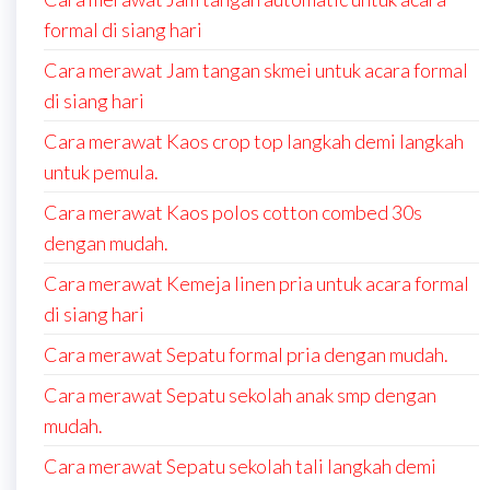
formal di siang hari
Cara merawat Jam tangan skmei untuk acara formal
di siang hari
Cara merawat Kaos crop top langkah demi langkah
untuk pemula.
Cara merawat Kaos polos cotton combed 30s
dengan mudah.
Cara merawat Kemeja linen pria untuk acara formal
di siang hari
Cara merawat Sepatu formal pria dengan mudah.
Cara merawat Sepatu sekolah anak smp dengan
mudah.
Cara merawat Sepatu sekolah tali langkah demi