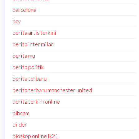
barcelona
bcv
berita artis terkini
berita inter milan
berita mu
berita politik
berita terbaru
berita terbaru manchester united
berita terkini online
bibcam
bilder
bioskop online lk21