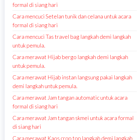
formal di siang hari
Cara mencuci Setelan tunik dan celana untuk acara
formal di siang hari
Cara mencuci Tas travel bag langkah demi langkah
untuk pemula.
Cara merawat Hijab bergo langkah demi langkah
untuk pemula.
Cara merawat Hijab instan langsung pakai langkah
demi langkah untuk pemula.
Cara merawat Jam tangan automatic untuk acara
formal di siang hari
Cara merawat Jam tangan skmei untuk acara formal
di siang hari
Cara merawat Kaos crop top langkah demi langkah