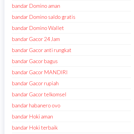
bandar Domino aman
bandar Domino saldo gratis
bandar Domino Wallet
bandar Gacor 24 Jam
bandar Gacor anti rungkat
bandar Gacor bagus
bandar Gacor MANDIRI
bandar Gacor rupiah
bandar Gacor telkomsel
bandar habanero ovo
bandar Hoki aman
bandar Hoki terbaik