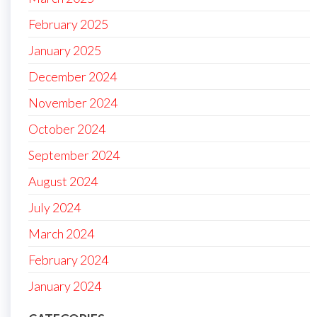
February 2025
January 2025
December 2024
November 2024
October 2024
September 2024
August 2024
July 2024
March 2024
February 2024
January 2024