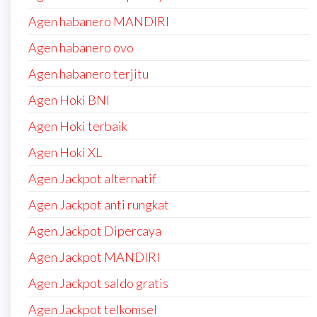
Agen habanero MANDIRI
Agen habanero ovo
Agen habanero terjitu
Agen Hoki BNI
Agen Hoki terbaik
Agen Hoki XL
Agen Jackpot alternatif
Agen Jackpot anti rungkat
Agen Jackpot Dipercaya
Agen Jackpot MANDIRI
Agen Jackpot saldo gratis
Agen Jackpot telkomsel