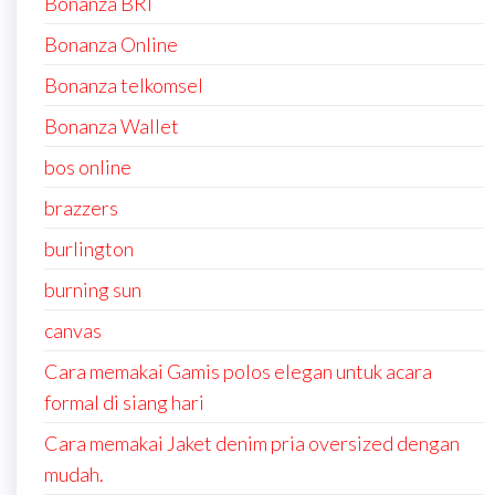
Bonanza BRI
Bonanza Online
Bonanza telkomsel
Bonanza Wallet
bos online
brazzers
burlington
burning sun
canvas
Cara memakai Gamis polos elegan untuk acara
formal di siang hari
Cara memakai Jaket denim pria oversized dengan
mudah.