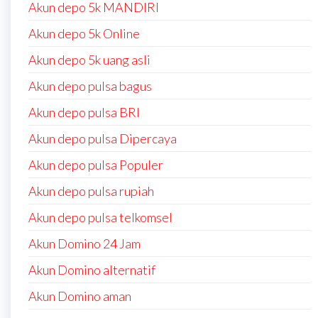
Akun depo 5k MANDIRI
Akun depo 5k Online
Akun depo 5k uang asli
Akun depo pulsa bagus
Akun depo pulsa BRI
Akun depo pulsa Dipercaya
Akun depo pulsa Populer
Akun depo pulsa rupiah
Akun depo pulsa telkomsel
Akun Domino 24 Jam
Akun Domino alternatif
Akun Domino aman