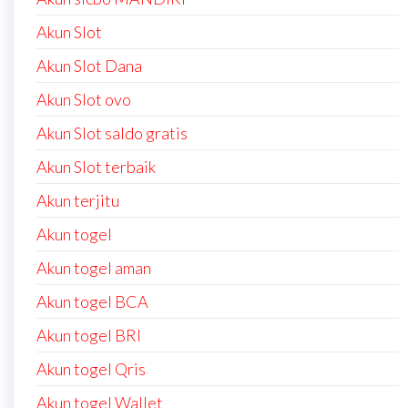
Akun Slot
Akun Slot Dana
Akun Slot ovo
Akun Slot saldo gratis
Akun Slot terbaik
Akun terjitu
Akun togel
Akun togel aman
Akun togel BCA
Akun togel BRI
Akun togel Qris
Akun togel Wallet