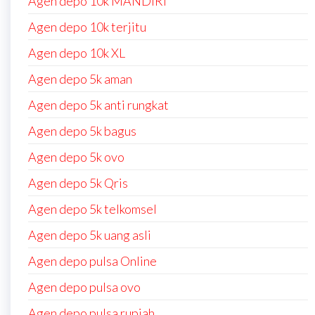
Agen depo 10k MANDIRI
Agen depo 10k terjitu
Agen depo 10k XL
Agen depo 5k aman
Agen depo 5k anti rungkat
Agen depo 5k bagus
Agen depo 5k ovo
Agen depo 5k Qris
Agen depo 5k telkomsel
Agen depo 5k uang asli
Agen depo pulsa Online
Agen depo pulsa ovo
Agen depo pulsa rupiah