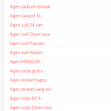
Agen Jackpot terbaik
Agen Jackpot XL
Agen Judi 24 Jam
Agen Judi Dipercaya
Agen Judi Populer
Agen Judi Wallet
Agen MANDIRI
Agen saldo gratis
Agen sbobet bagus
Agen sbobet uang asli
Agen sicbo BCA
Agen sicbo Dipercaya