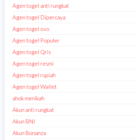
Agen togel anti rungkat
Agen togel Dipercaya
Agen togel ovo
Agen togel Populer
Agen togel Qris
Agen togel resmi
Agen togel rupiah
Agen togel Wallet
ahok menikah
Akun anti rungkat
Akun BNI
Akun Bonanza