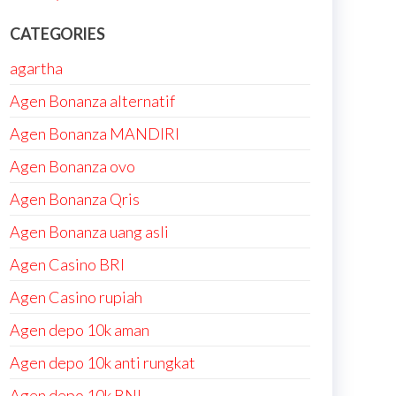
CATEGORIES
agartha
Agen Bonanza alternatif
Agen Bonanza MANDIRI
Agen Bonanza ovo
Agen Bonanza Qris
Agen Bonanza uang asli
Agen Casino BRI
Agen Casino rupiah
Agen depo 10k aman
Agen depo 10k anti rungkat
Agen depo 10k BNI