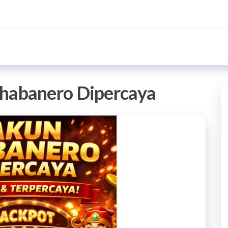
habanero Dipercaya