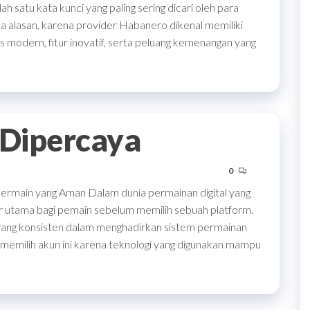
satu kata kunci yang paling sering dicari oleh para
npa alasan, karena provider Habanero dikenal memiliki
is modern, fitur inovatif, serta peluang kemenangan yang
Dipercaya
0
rmain yang Aman Dalam dunia permainan digital yang
r utama bagi pemain sebelum memilih sebuah platform.
ang konsisten dalam menghadirkan sistem permainan
 memilih akun ini karena teknologi yang digunakan mampu