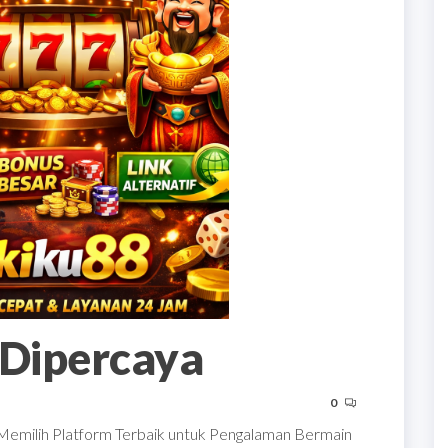
Dipercaya
0
emilih Platform Terbaik untuk Pengalaman Bermain