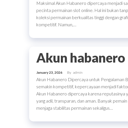
Maksimal Akun Habanero dipercaya menjadi salah 
pecinta permainan slot online. Hal ini bukan ta
koleksi permainan berkualitas tinggi dengan graf
kompetitif. Namun,…
Akun habanero 
January 23, 2026
By
admin
Akun Habanero Dipercaya untuk Pengalaman Be
semakin kompetitif, kepercayaan menjadi fakto
Akun Habanero dipercaya karena reputasinya y
yang adil, transparan, dan aman. Banyak pemain
menjaga stabilitas permainan sekaligus…