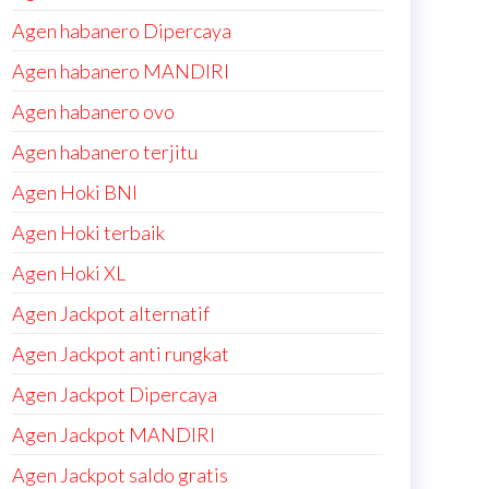
Agen habanero Dipercaya
Agen habanero MANDIRI
Agen habanero ovo
Agen habanero terjitu
Agen Hoki BNI
Agen Hoki terbaik
Agen Hoki XL
Agen Jackpot alternatif
Agen Jackpot anti rungkat
Agen Jackpot Dipercaya
Agen Jackpot MANDIRI
Agen Jackpot saldo gratis