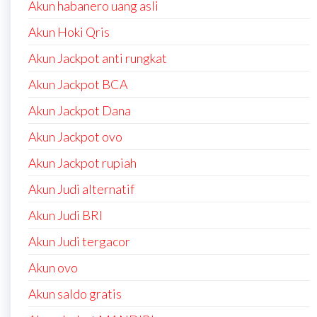
Akun habanero uang asli
Akun Hoki Qris
Akun Jackpot anti rungkat
Akun Jackpot BCA
Akun Jackpot Dana
Akun Jackpot ovo
Akun Jackpot rupiah
Akun Judi alternatif
Akun Judi BRI
Akun Judi tergacor
Akun ovo
Akun saldo gratis