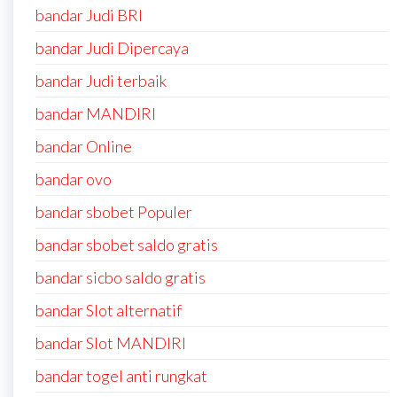
bandar Judi BRI
bandar Judi Dipercaya
bandar Judi terbaik
bandar MANDIRI
bandar Online
bandar ovo
bandar sbobet Populer
bandar sbobet saldo gratis
bandar sicbo saldo gratis
bandar Slot alternatif
bandar Slot MANDIRI
bandar togel anti rungkat