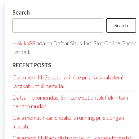
Search
Search
Hokiku88
adalah Daftar Situs Judi Slot Online Gacor
Terbaik.
RECENT POSTS
Cara memilih Sepatu lari nike pria langkah demi
langkah untuk pemula.
Daftar rekomendasi Skincare set untuk flek hitam
dengan mudah.
Cara memutihkan Sneakers running pria dengan
mudah.
Cara memilih Kaos distro pria untuk acara formal di