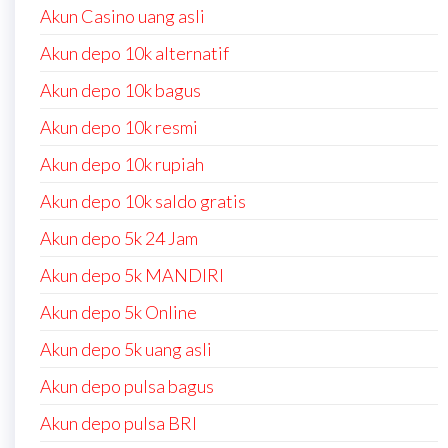
Akun Casino uang asli
Akun depo 10k alternatif
Akun depo 10k bagus
Akun depo 10k resmi
Akun depo 10k rupiah
Akun depo 10k saldo gratis
Akun depo 5k 24 Jam
Akun depo 5k MANDIRI
Akun depo 5k Online
Akun depo 5k uang asli
Akun depo pulsa bagus
Akun depo pulsa BRI