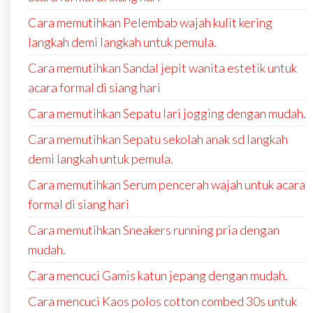
Cara memutihkan Pelembab wajah kulit kering
langkah demi langkah untuk pemula.
Cara memutihkan Sandal jepit wanita estetik untuk
acara formal di siang hari
Cara memutihkan Sepatu lari jogging dengan mudah.
Cara memutihkan Sepatu sekolah anak sd langkah
demi langkah untuk pemula.
Cara memutihkan Serum pencerah wajah untuk acara
formal di siang hari
Cara memutihkan Sneakers running pria dengan
mudah.
Cara mencuci Gamis katun jepang dengan mudah.
Cara mencuci Kaos polos cotton combed 30s untuk