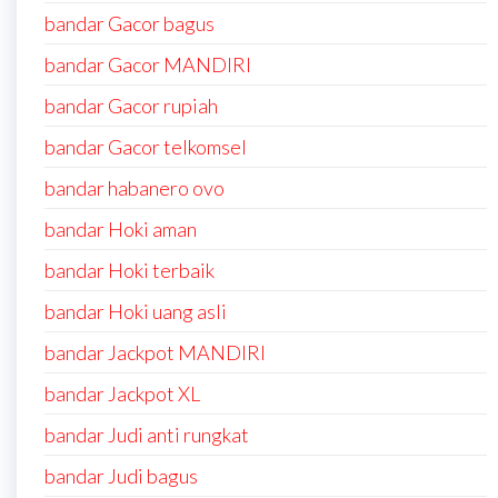
bandar Gacor bagus
bandar Gacor MANDIRI
bandar Gacor rupiah
bandar Gacor telkomsel
bandar habanero ovo
bandar Hoki aman
bandar Hoki terbaik
bandar Hoki uang asli
bandar Jackpot MANDIRI
bandar Jackpot XL
bandar Judi anti rungkat
bandar Judi bagus