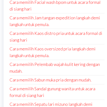
Cara memilih Facial wash bpom untuk acara formal
di siang hari
Cara memilih Jam tangan expedition langkah demi
langkah untuk pemula.
Cara memilih Kaos distro pria untuk acara formal di
siang hari
Cara memilih Kaos oversized pria langkah demi
langkah untuk pemula.
Cara memilih Pelembab wajah kulit kering dengan
mudah.
Cara memilih Sabun muka pria dengan mudah.
Cara memilih Sandal gunung wanita untuk acara
formal di siang hari
Cara memilih Sepatu lari mizuno langkah demi