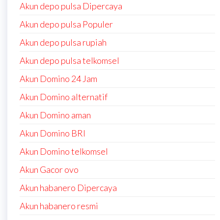
Akun depo pulsa Dipercaya
Akun depo pulsa Populer
Akun depo pulsa rupiah
Akun depo pulsa telkomsel
Akun Domino 24 Jam
Akun Domino alternatif
Akun Domino aman
Akun Domino BRI
Akun Domino telkomsel
Akun Gacor ovo
Akun habanero Dipercaya
Akun habanero resmi