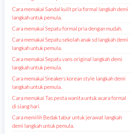
Cara memakai Sandal kulit pria formal langkah demi
langkah untuk pemula.
Cara memakai Sepatu formal pria dengan mudah.
Cara memakai Sepatu sekolah anak sd langkah demi
langkah untuk pemula.
Cara memakai Sepatu vans original langkah demi
langkah untuk pemula.
Cara memakai Sneakers korean style langkah demi
langkah untuk pemula.
Cara memakai Tas pesta wanita untuk acara formal
di siang hari
Cara memilih Bedak tabur untuk jerawat langkah
demi langkah untuk pemula.