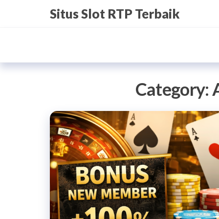
Skip
Situs Slot RTP Terbaik
to
the
content
Category: