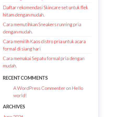
Daftar rekomendasi Skincare set untuk flek
hitam dengan mudah.
Cara memutihkan Sneakers running pria
dengan mudah.
Cara memilih Kaos distro pria untuk acara
formal di siang hari
Cara memakai Sepatu formal pria dengan
mudah.
RECENT COMMENTS
A WordPress Commenter
on
Hello
world!
ARCHIVES
June 2026