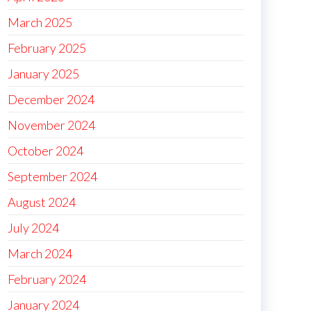
March 2025
February 2025
January 2025
December 2024
November 2024
October 2024
September 2024
August 2024
July 2024
March 2024
February 2024
January 2024