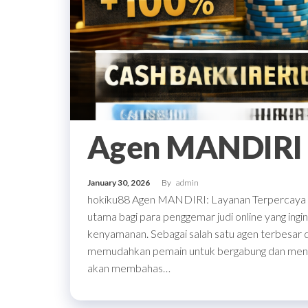
Agen MANDIRI
January 30, 2026
By
admin
hokiku88 Agen MANDIRI: Layanan Terpercaya d
utama bagi para penggemar judi online yang in
kenyamanan. Sebagai salah satu agen terbesar 
memudahkan pemain untuk bergabung dan menikma
akan membahas…