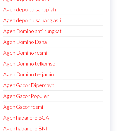
Agen depo pulsa rupiah
Agen depo pulsa uang asli
Agen Domino anti rungkat
Agen Domino Dana
Agen Domino resmi
Agen Domino telkomsel
Agen Domino terjamin
Agen Gacor Dipercaya
Agen Gacor Populer
Agen Gacor resmi
Agen habanero BCA
Agen habanero BNI