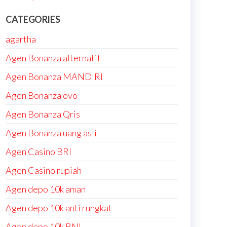
CATEGORIES
agartha
Agen Bonanza alternatif
Agen Bonanza MANDIRI
Agen Bonanza ovo
Agen Bonanza Qris
Agen Bonanza uang asli
Agen Casino BRI
Agen Casino rupiah
Agen depo 10k aman
Agen depo 10k anti rungkat
Agen depo 10k BNI