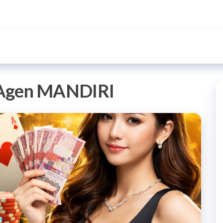
Agen MANDIRI