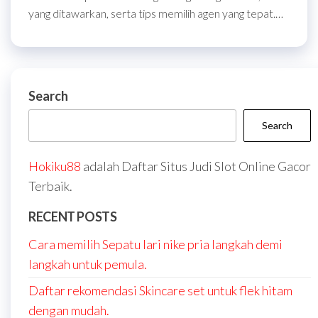
yang ditawarkan, serta tips memilih agen yang tepat.…
Search
Search
Hokiku88
adalah Daftar Situs Judi Slot Online Gacor
Terbaik.
RECENT POSTS
Cara memilih Sepatu lari nike pria langkah demi
langkah untuk pemula.
Daftar rekomendasi Skincare set untuk flek hitam
dengan mudah.