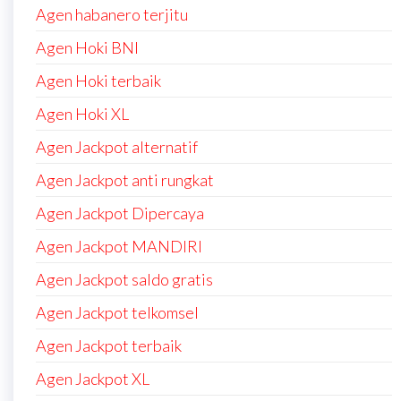
Agen habanero terjitu
Agen Hoki BNI
Agen Hoki terbaik
Agen Hoki XL
Agen Jackpot alternatif
Agen Jackpot anti rungkat
Agen Jackpot Dipercaya
Agen Jackpot MANDIRI
Agen Jackpot saldo gratis
Agen Jackpot telkomsel
Agen Jackpot terbaik
Agen Jackpot XL