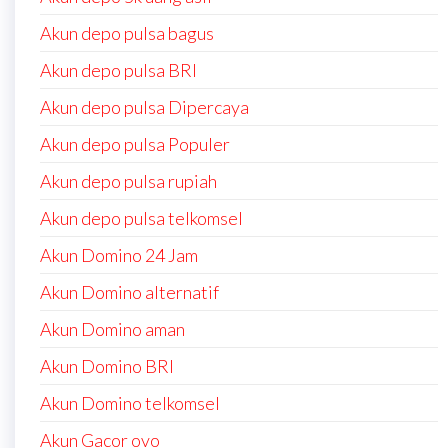
Akun depo pulsa bagus
Akun depo pulsa BRI
Akun depo pulsa Dipercaya
Akun depo pulsa Populer
Akun depo pulsa rupiah
Akun depo pulsa telkomsel
Akun Domino 24 Jam
Akun Domino alternatif
Akun Domino aman
Akun Domino BRI
Akun Domino telkomsel
Akun Gacor ovo