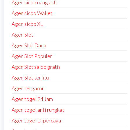
Agen sicbo uang asli
Agen sicbo Wallet
Agen sicbo XL
Agen Slot
Agen Slot Dana
Agen Slot Populer
Agen Slot saldo gratis
Agen Slot terjitu
Agen tergacor
Agen togel 24 Jam
Agen togel anti rungkat
Agen togel Dipercaya