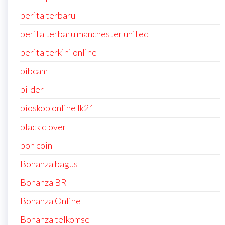
berita terbaru
berita terbaru manchester united
berita terkini online
bibcam
bilder
bioskop online lk21
black clover
bon coin
Bonanza bagus
Bonanza BRI
Bonanza Online
Bonanza telkomsel