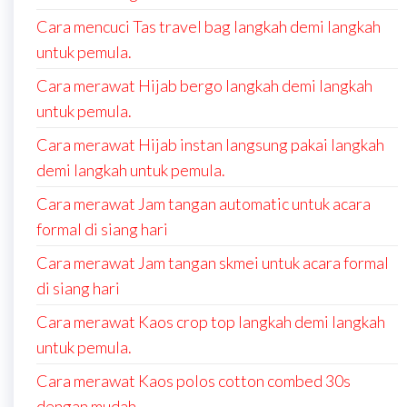
Cara mencuci Tas travel bag langkah demi langkah
untuk pemula.
Cara merawat Hijab bergo langkah demi langkah
untuk pemula.
Cara merawat Hijab instan langsung pakai langkah
demi langkah untuk pemula.
Cara merawat Jam tangan automatic untuk acara
formal di siang hari
Cara merawat Jam tangan skmei untuk acara formal
di siang hari
Cara merawat Kaos crop top langkah demi langkah
untuk pemula.
Cara merawat Kaos polos cotton combed 30s
dengan mudah.