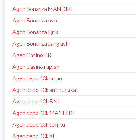
Agen Bonanza MANDIRI
Agen Bonanza ovo
Agen Bonanza Qris
Agen Bonanza uang asli
Agen Casino BRI
Agen Casino rupiah
Agen depo 10k aman
Agen depo 10k anti rungkat
Agen depo 10k BNI
Agen depo 10k MANDIRI
Agen depo 10k terjitu
Agen depo 10k XL