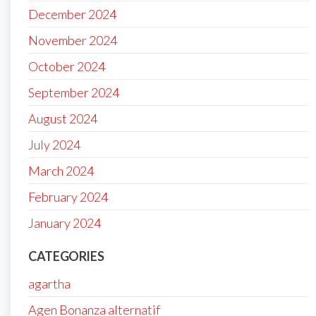
December 2024
November 2024
October 2024
September 2024
August 2024
July 2024
March 2024
February 2024
January 2024
CATEGORIES
agartha
Agen Bonanza alternatif