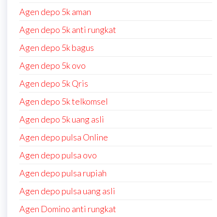
Agen depo 5k aman
Agen depo 5k anti rungkat
Agen depo 5k bagus
Agen depo 5k ovo
Agen depo 5k Qris
Agen depo 5k telkomsel
Agen depo 5k uang asli
Agen depo pulsa Online
Agen depo pulsa ovo
Agen depo pulsa rupiah
Agen depo pulsa uang asli
Agen Domino anti rungkat