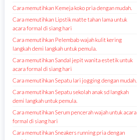
Cara memutihkan Kemeja koko pria dengan mudah.
Cara memutihkan Lipstik matte tahan lama untuk
acara formal di siang hari
Cara memutihkan Pelembab wajah kulit kering
langkah demi langkah untuk pemula.
Cara memutihkan Sandal jepit wanita estetik untuk
acara formal di siang hari
Cara memutihkan Sepatu lari jogging dengan mudah.
Cara memutihkan Sepatu sekolah anak sd langkah
demi langkah untuk pemula.
Cara memutihkan Serum pencerah wajah untuk acara
formal di siang hari
Cara memutihkan Sneakers running pria dengan