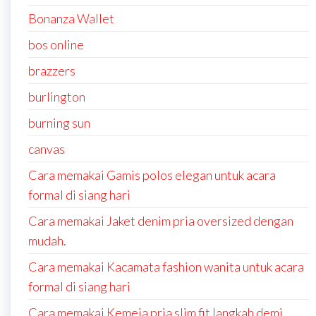
Bonanza Wallet
bos online
brazzers
burlington
burning sun
canvas
Cara memakai Gamis polos elegan untuk acara
formal di siang hari
Cara memakai Jaket denim pria oversized dengan
mudah.
Cara memakai Kacamata fashion wanita untuk acara
formal di siang hari
Cara memakai Kemeja pria slim fit langkah demi