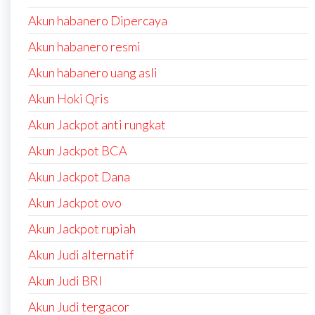
Akun habanero Dipercaya
Akun habanero resmi
Akun habanero uang asli
Akun Hoki Qris
Akun Jackpot anti rungkat
Akun Jackpot BCA
Akun Jackpot Dana
Akun Jackpot ovo
Akun Jackpot rupiah
Akun Judi alternatif
Akun Judi BRI
Akun Judi tergacor