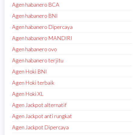
Agen habanero BCA
Agen habanero BNI
Agen habanero Dipercaya
Agen habanero MANDIRI
Agen habanero ovo
Agen habanero terjitu
Agen Hoki BNI
Agen Hoki terbaik
Agen Hoki XL
Agen Jackpot alternatif
Agen Jackpot anti rungkat
Agen Jackpot Dipercaya