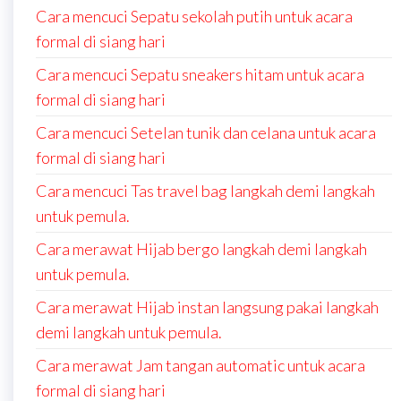
Cara mencuci Sepatu sekolah putih untuk acara
formal di siang hari
Cara mencuci Sepatu sneakers hitam untuk acara
formal di siang hari
Cara mencuci Setelan tunik dan celana untuk acara
formal di siang hari
Cara mencuci Tas travel bag langkah demi langkah
untuk pemula.
Cara merawat Hijab bergo langkah demi langkah
untuk pemula.
Cara merawat Hijab instan langsung pakai langkah
demi langkah untuk pemula.
Cara merawat Jam tangan automatic untuk acara
formal di siang hari