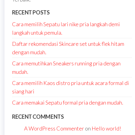
RECENT POSTS
Cara memilih Sepatu lari nike pria langkah demi
langkah untuk pemula.
Daftar rekomendasi Skincare set untuk flek hitam
dengan mudah.
Cara memutihkan Sneakers running pria dengan
mudah.
Cara memilih Kaos distro pria untuk acara formal di
siang hari
Cara memakai Sepatu formal pria dengan mudah.
RECENT COMMENTS
A WordPress Commenter
on
Hello world!