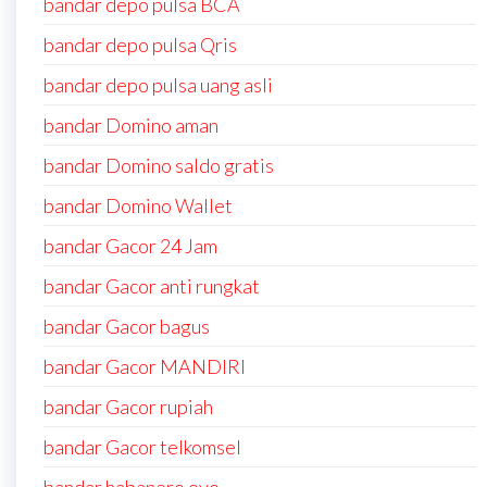
bandar depo pulsa BCA
bandar depo pulsa Qris
bandar depo pulsa uang asli
bandar Domino aman
bandar Domino saldo gratis
bandar Domino Wallet
bandar Gacor 24 Jam
bandar Gacor anti rungkat
bandar Gacor bagus
bandar Gacor MANDIRI
bandar Gacor rupiah
bandar Gacor telkomsel