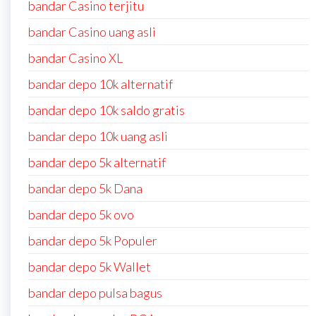
bandar Casino terjitu
bandar Casino uang asli
bandar Casino XL
bandar depo 10k alternatif
bandar depo 10k saldo gratis
bandar depo 10k uang asli
bandar depo 5k alternatif
bandar depo 5k Dana
bandar depo 5k ovo
bandar depo 5k Populer
bandar depo 5k Wallet
bandar depo pulsa bagus