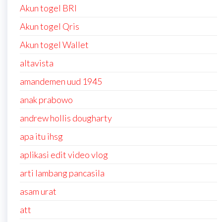
Akun togel BRI
Akun togel Qris
Akun togel Wallet
altavista
amandemen uud 1945
anak prabowo
andrew hollis dougharty
apa itu ihsg
aplikasi edit video vlog
arti lambang pancasila
asam urat
att