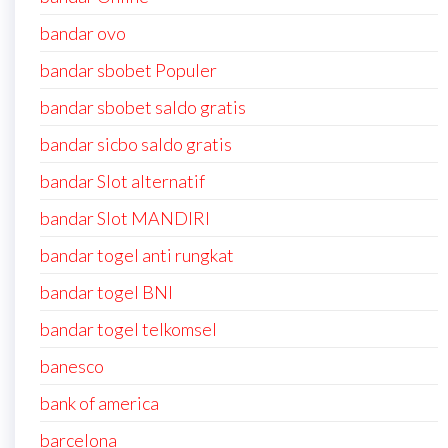
bandar ovo
bandar sbobet Populer
bandar sbobet saldo gratis
bandar sicbo saldo gratis
bandar Slot alternatif
bandar Slot MANDIRI
bandar togel anti rungkat
bandar togel BNI
bandar togel telkomsel
banesco
bank of america
barcelona