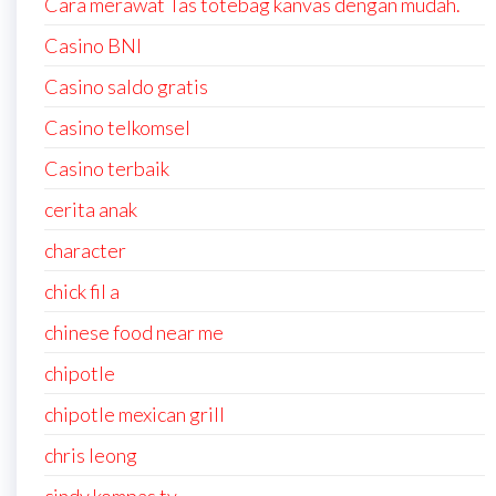
Cara merawat Tas totebag kanvas dengan mudah.
Casino BNI
Casino saldo gratis
Casino telkomsel
Casino terbaik
cerita anak
character
chick fil a
chinese food near me
chipotle
chipotle mexican grill
chris leong