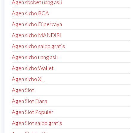
Agen sbobet uang asli
Agen sicbo BCA
Agen sicbo Dipercaya
Agen sicbo MANDIRI
Agen sicbo saldo gratis
Agen sicbo uang asli
Agen sicbo Wallet
Agen sicbo XL
Agen Slot
Agen Slot Dana
Agen Slot Populer
Agen Slot saldo gratis