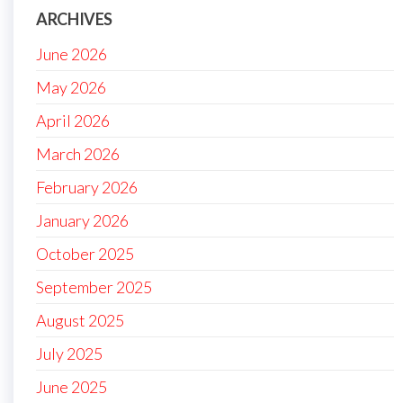
ARCHIVES
June 2026
May 2026
April 2026
March 2026
February 2026
January 2026
October 2025
September 2025
August 2025
July 2025
June 2025