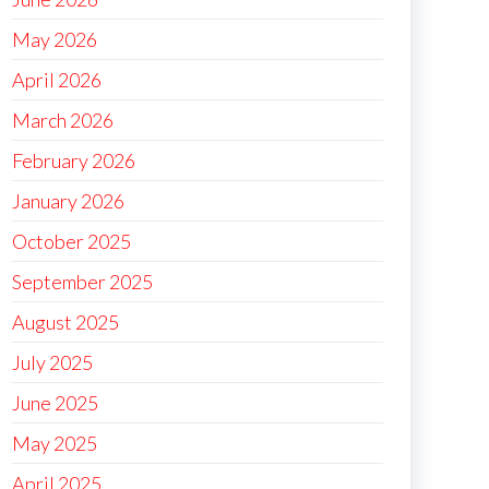
May 2026
April 2026
March 2026
February 2026
January 2026
October 2025
September 2025
August 2025
July 2025
June 2025
May 2025
April 2025