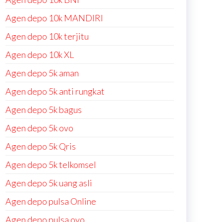
Agen depo 10k MANDIRI
Agen depo 10k terjitu
Agen depo 10k XL
Agen depo 5k aman
Agen depo 5k anti rungkat
Agen depo 5k bagus
Agen depo 5k ovo
Agen depo 5k Qris
Agen depo 5k telkomsel
Agen depo 5k uang asli
Agen depo pulsa Online
Agen depo pulsa ovo