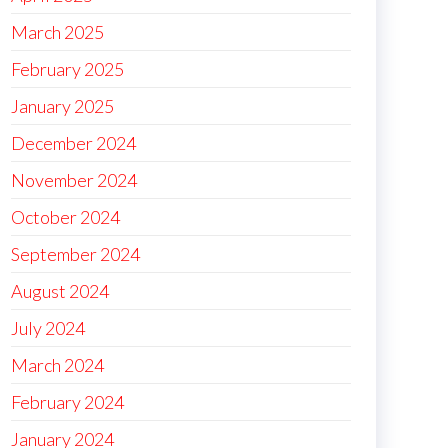
March 2025
February 2025
January 2025
December 2024
November 2024
October 2024
September 2024
August 2024
July 2024
March 2024
February 2024
January 2024