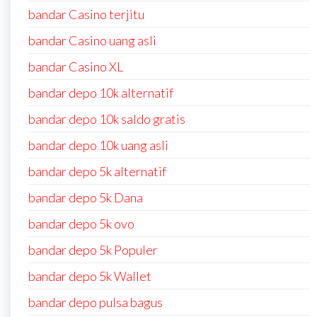
bandar Casino terjitu
bandar Casino uang asli
bandar Casino XL
bandar depo 10k alternatif
bandar depo 10k saldo gratis
bandar depo 10k uang asli
bandar depo 5k alternatif
bandar depo 5k Dana
bandar depo 5k ovo
bandar depo 5k Populer
bandar depo 5k Wallet
bandar depo pulsa bagus