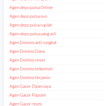
Agen depo pulsa Online
Agen depo pulsa ovo
Agen depo pulsa rupiah
Agen depo pulsa uang asli
Agen Domino anti rungkat
Agen Domino Dana
Agen Domino resmi
Agen Domino telkomsel
Agen Domino terjamin
Agen Gacor Dipercaya
Agen Gacor Populer
Agen Gacor resmi