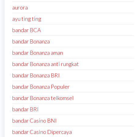
aurora
ayu ting ting
bandar BCA
bandar Bonanza
bandar Bonanza aman
bandar Bonanza anti rungkat
bandar Bonanza BRI
bandar Bonanza Populer
bandar Bonanza telkomsel
bandar BRI
bandar Casino BNI
bandar Casino Dipercaya