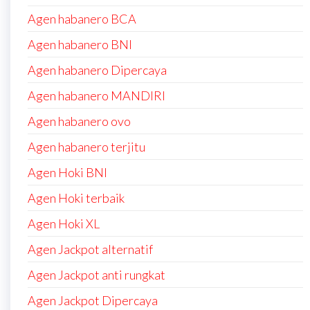
Agen habanero BCA
Agen habanero BNI
Agen habanero Dipercaya
Agen habanero MANDIRI
Agen habanero ovo
Agen habanero terjitu
Agen Hoki BNI
Agen Hoki terbaik
Agen Hoki XL
Agen Jackpot alternatif
Agen Jackpot anti rungkat
Agen Jackpot Dipercaya