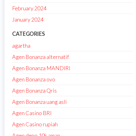
February 2024
January 2024
CATEGORIES
agartha
Agen Bonanza alternatif
Agen Bonanza MANDIRI
Agen Bonanza ovo
Agen Bonanza Qris
Agen Bonanza uang asli
Agen Casino BRI
Agen Casino rupiah
Agen depo 10k aman