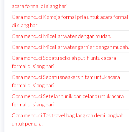
acara formal di siang hari
Cara mencuci Kemeja formal pria untuk acara formal
di siang hari
Cara mencuci Micellar water dengan mudah.
Cara mencuci Micellar water garnier dengan mudah.
Cara mencuci Sepatu sekolah putih untuk acara
formal di siang hari
Cara mencuci Sepatu sneakers hitam untuk acara
formal di siang hari
Cara mencuci Setelan tunik dan celana untuk acara
formal di siang hari
Cara mencuci Tas travel bag langkah demi langkah
untuk pemula.