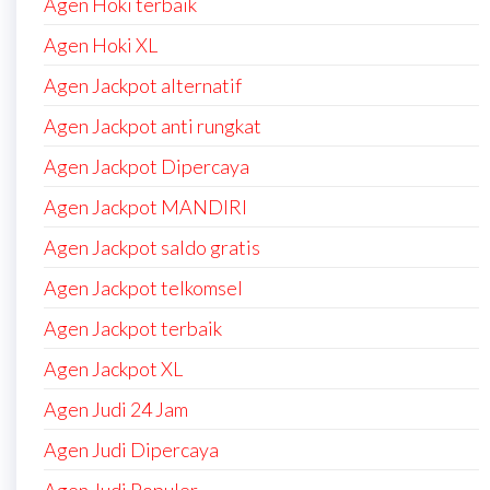
Agen Hoki terbaik
Agen Hoki XL
Agen Jackpot alternatif
Agen Jackpot anti rungkat
Agen Jackpot Dipercaya
Agen Jackpot MANDIRI
Agen Jackpot saldo gratis
Agen Jackpot telkomsel
Agen Jackpot terbaik
Agen Jackpot XL
Agen Judi 24 Jam
Agen Judi Dipercaya