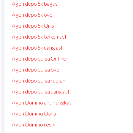
Agen depo 5k bagus
Agen depo 5k ovo
Agen depo 5k Qris
Agen depo 5k telkomsel
Agen depo 5k uang asli
Agen depo pulsa Online
Agen depo pulsa ovo
Agen depo pulsa rupiah
Agen depo pulsa uang asli
Agen Domino anti rungkat
Agen Domino Dana
Agen Domino resmi