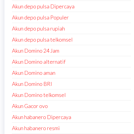
Akun depo pulsa Dipercaya
Akun depo pulsa Populer
Akun depo pulsa rupiah
Akun depo pulsa telkomsel
Akun Domino 24 Jam
Akun Domino alternatif
Akun Domino aman
Akun Domino BRI
Akun Domino telkomsel
Akun Gacor ovo
Akun habanero Dipercaya
Akun habanero resmi