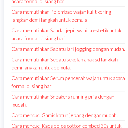
acara formal di siang hari
Cara memutihkan Pelembab wajah kulit kering
langkah demi langkah untuk pemula.
Cara memutihkan Sandal jepit wanita estetik untuk
acara formal di siang hari
Cara memutihkan Sepatu lari jogging dengan mudah.
Cara memutihkan Sepatu sekolah anak sd langkah
demi langkah untuk pemula.
Cara memutihkan Serum pencerah wajah untuk acara
formal di siang hari
Cara memutihkan Sneakers running pria dengan
mudah.
Cara mencuci Gamis katun jepang dengan mudah.
Cara mencuci Kaos polos cotton combed 30s untuk