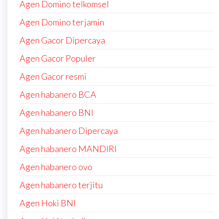
Agen Domino telkomsel
Agen Domino terjamin
Agen Gacor Dipercaya
Agen Gacor Populer
Agen Gacor resmi
Agen habanero BCA
Agen habanero BNI
Agen habanero Dipercaya
Agen habanero MANDIRI
Agen habanero ovo
Agen habanero terjitu
Agen Hoki BNI