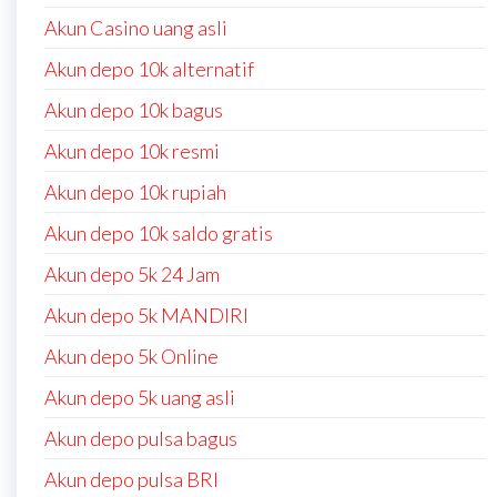
Akun Casino uang asli
Akun depo 10k alternatif
Akun depo 10k bagus
Akun depo 10k resmi
Akun depo 10k rupiah
Akun depo 10k saldo gratis
Akun depo 5k 24 Jam
Akun depo 5k MANDIRI
Akun depo 5k Online
Akun depo 5k uang asli
Akun depo pulsa bagus
Akun depo pulsa BRI