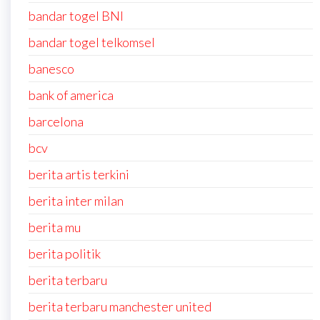
bandar togel BNI
bandar togel telkomsel
banesco
bank of america
barcelona
bcv
berita artis terkini
berita inter milan
berita mu
berita politik
berita terbaru
berita terbaru manchester united