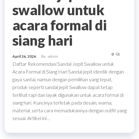
swallow untuk
acara formal di
siang hari
0
April 26, 2026
By
admin
Daftar Rekomendasi Sandal Jepit Swallow untuk
Acara Formal di Siang Hari Sandal jepit identik dengan
gaya santai, namun dengan pemilihan yang tepat,
produk seperti sandal jepit Swallow dapat tetap
terlihat rapi dan layak digunakan untuk acara formal di
siang hari. Kuncinya terletak pada desain, warna,
material, serta cara memadukannya dengan outfit yang
sesuai. Artikel ini…