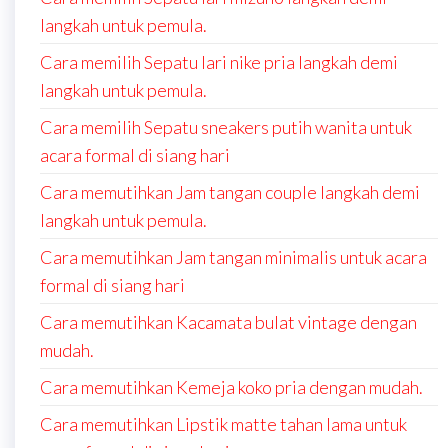
langkah untuk pemula.
Cara memilih Sepatu lari nike pria langkah demi
langkah untuk pemula.
Cara memilih Sepatu sneakers putih wanita untuk
acara formal di siang hari
Cara memutihkan Jam tangan couple langkah demi
langkah untuk pemula.
Cara memutihkan Jam tangan minimalis untuk acara
formal di siang hari
Cara memutihkan Kacamata bulat vintage dengan
mudah.
Cara memutihkan Kemeja koko pria dengan mudah.
Cara memutihkan Lipstik matte tahan lama untuk