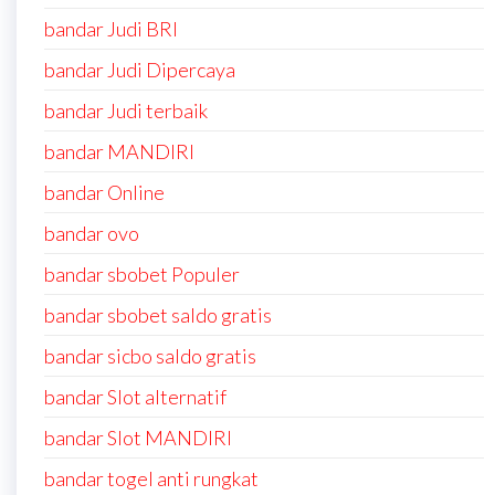
bandar Judi BRI
bandar Judi Dipercaya
bandar Judi terbaik
bandar MANDIRI
bandar Online
bandar ovo
bandar sbobet Populer
bandar sbobet saldo gratis
bandar sicbo saldo gratis
bandar Slot alternatif
bandar Slot MANDIRI
bandar togel anti rungkat