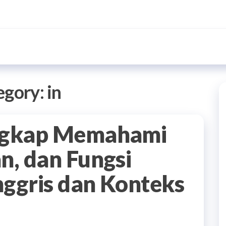
egory:
in
engkap Memahami
n, dan Fungsi
nggris dan Konteks