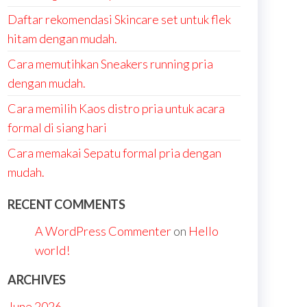
Daftar rekomendasi Skincare set untuk flek
hitam dengan mudah.
Cara memutihkan Sneakers running pria
dengan mudah.
Cara memilih Kaos distro pria untuk acara
formal di siang hari
Cara memakai Sepatu formal pria dengan
mudah.
RECENT COMMENTS
A WordPress Commenter
on
Hello
world!
ARCHIVES
June 2026