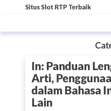
Skip
Situs Slot RTP Terbaik
to
the
content
Cat
In: Panduan L
Arti, Penggunaa
dalam Bahasa I
Lain