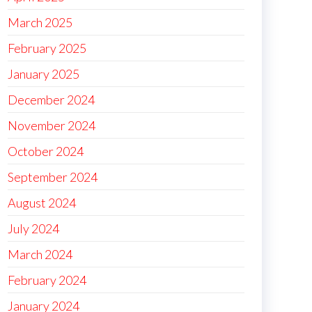
March 2025
February 2025
January 2025
December 2024
November 2024
October 2024
September 2024
August 2024
July 2024
March 2024
February 2024
January 2024