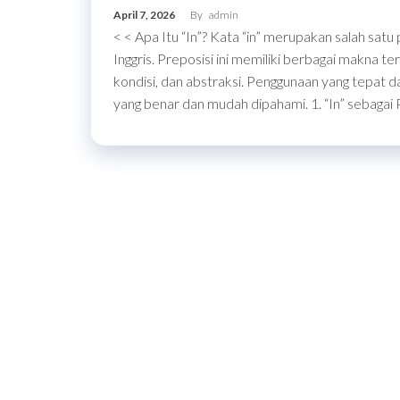
April 7, 2026
By
admin
< < Apa Itu “In”? Kata “in” merupakan salah sat
Inggris. Preposisi ini memiliki berbagai makna t
kondisi, dan abstraksi. Penggunaan yang tepat d
yang benar dan mudah dipahami. 1. “In” sebagai