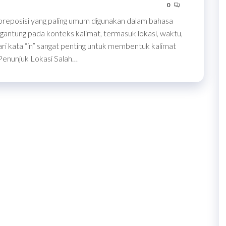
0
u preposisi yang paling umum digunakan dalam bahasa
ergantung pada konteks kalimat, termasuk lokasi, waktu,
ari kata “in” sangat penting untuk membentuk kalimat
 Penunjuk Lokasi Salah…