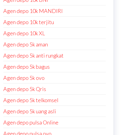
Agen depo 10k MANDIRI
Agen depo 10k terjitu
Agen depo 10k XL
Agen depo 5k aman
Agen depo 5k anti rungkat
Agen depo 5k bagus
Agen depo 5k ovo
Agen depo 5k Qris
Agen depo 5k telkomsel
Agen depo 5k uang asli
Agen depo pulsa Online
Agen depo pulsa ovo