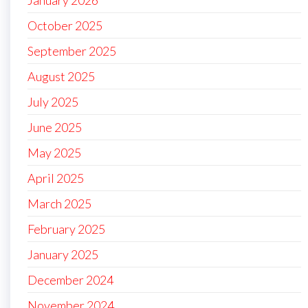
January 2026
October 2025
September 2025
August 2025
July 2025
June 2025
May 2025
April 2025
March 2025
February 2025
January 2025
December 2024
November 2024