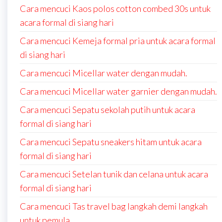
Cara mencuci Kaos polos cotton combed 30s untuk
acara formal di siang hari
Cara mencuci Kemeja formal pria untuk acara formal
di siang hari
Cara mencuci Micellar water dengan mudah.
Cara mencuci Micellar water garnier dengan mudah.
Cara mencuci Sepatu sekolah putih untuk acara
formal di siang hari
Cara mencuci Sepatu sneakers hitam untuk acara
formal di siang hari
Cara mencuci Setelan tunik dan celana untuk acara
formal di siang hari
Cara mencuci Tas travel bag langkah demi langkah
untuk pemula.