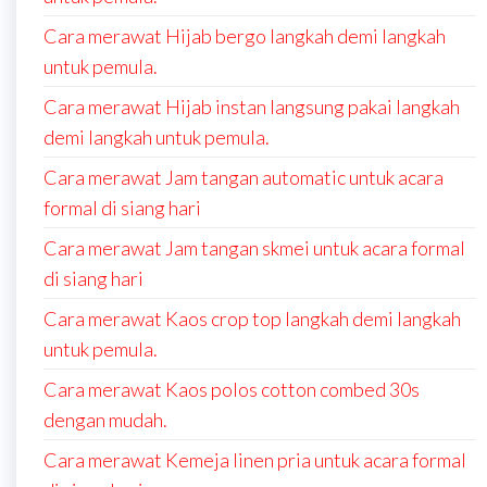
Cara merawat Hijab bergo langkah demi langkah
untuk pemula.
Cara merawat Hijab instan langsung pakai langkah
demi langkah untuk pemula.
Cara merawat Jam tangan automatic untuk acara
formal di siang hari
Cara merawat Jam tangan skmei untuk acara formal
di siang hari
Cara merawat Kaos crop top langkah demi langkah
untuk pemula.
Cara merawat Kaos polos cotton combed 30s
dengan mudah.
Cara merawat Kemeja linen pria untuk acara formal