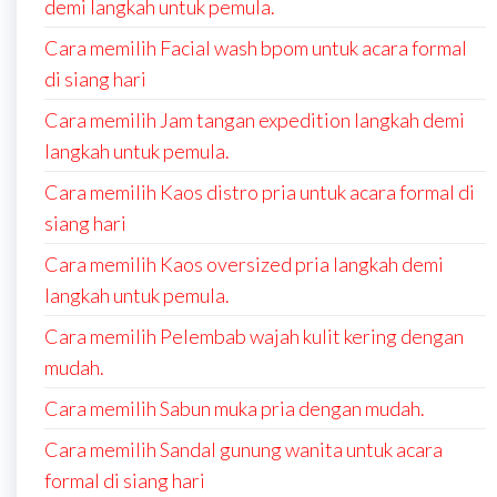
demi langkah untuk pemula.
Cara memilih Facial wash bpom untuk acara formal
di siang hari
Cara memilih Jam tangan expedition langkah demi
langkah untuk pemula.
Cara memilih Kaos distro pria untuk acara formal di
siang hari
Cara memilih Kaos oversized pria langkah demi
langkah untuk pemula.
Cara memilih Pelembab wajah kulit kering dengan
mudah.
Cara memilih Sabun muka pria dengan mudah.
Cara memilih Sandal gunung wanita untuk acara
formal di siang hari