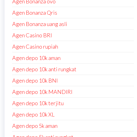
Agen Bonanza ovo
Agen Bonanza Qris
Agen Bonanza uang asli
Agen Casino BRI
Agen Casino rupiah
Agen depo 10k aman
Agen depo 10k anti rungkat
Agen depo 10k BNI
Agen depo 10k MANDIRI
Agen depo 10k terjitu
Agen depo 10k XL
Agen depo 5k aman