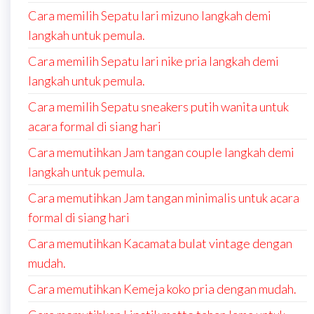
Cara memilih Sepatu lari mizuno langkah demi
langkah untuk pemula.
Cara memilih Sepatu lari nike pria langkah demi
langkah untuk pemula.
Cara memilih Sepatu sneakers putih wanita untuk
acara formal di siang hari
Cara memutihkan Jam tangan couple langkah demi
langkah untuk pemula.
Cara memutihkan Jam tangan minimalis untuk acara
formal di siang hari
Cara memutihkan Kacamata bulat vintage dengan
mudah.
Cara memutihkan Kemeja koko pria dengan mudah.