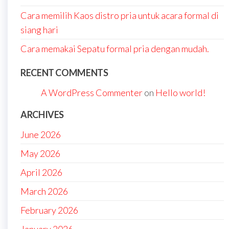
Cara memilih Kaos distro pria untuk acara formal di
siang hari
Cara memakai Sepatu formal pria dengan mudah.
RECENT COMMENTS
A WordPress Commenter
on
Hello world!
ARCHIVES
June 2026
May 2026
April 2026
March 2026
February 2026