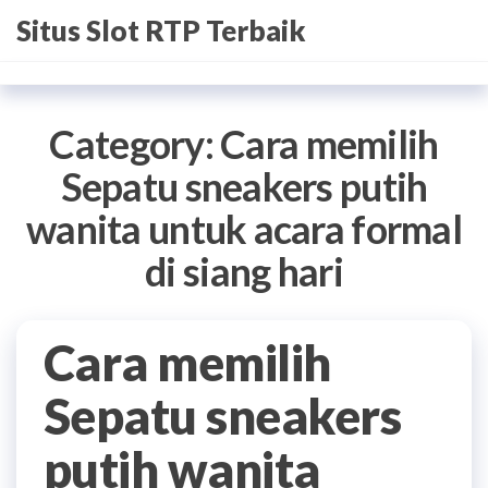
Skip
Situs Slot RTP Terbaik
to
the
content
Category:
Cara memilih
Sepatu sneakers putih
wanita untuk acara formal
di siang hari
Cara memilih
Sepatu sneakers
putih wanita