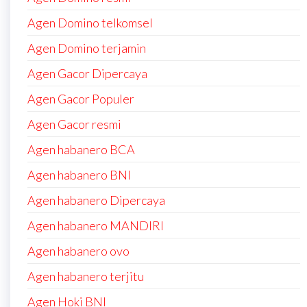
Agen Domino telkomsel
Agen Domino terjamin
Agen Gacor Dipercaya
Agen Gacor Populer
Agen Gacor resmi
Agen habanero BCA
Agen habanero BNI
Agen habanero Dipercaya
Agen habanero MANDIRI
Agen habanero ovo
Agen habanero terjitu
Agen Hoki BNI