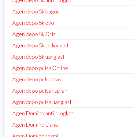
Agen depo 5k anti rungkat
Agen depo 5k bagus
Agen depo 5k ovo
Agen depo 5k Qris
Agen depo 5k telkomsel
Agen depo 5k uang asli
Agen depo pulsa Online
Agen depo pulsa ovo
Agen depo pulsa rupiah
Agen depo pulsa uang asli
Agen Domino anti rungkat
Agen Domino Dana
Agen Domino resmi