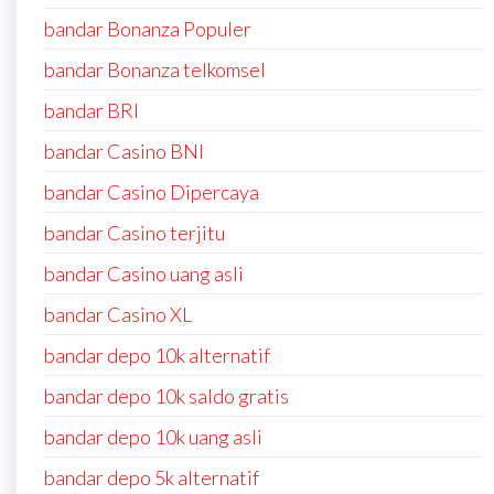
bandar Bonanza Populer
bandar Bonanza telkomsel
bandar BRI
bandar Casino BNI
bandar Casino Dipercaya
bandar Casino terjitu
bandar Casino uang asli
bandar Casino XL
bandar depo 10k alternatif
bandar depo 10k saldo gratis
bandar depo 10k uang asli
bandar depo 5k alternatif