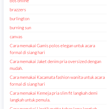
bos online
brazzers
burlington
burning sun
canvas
Cara memakai Gamis polos elegan untuk acara
formal di siang hari
Cara memakai Jaket denim pria oversized dengan
mudah.
Cara memakai Kacamata fashion wanita untuk acara
formal di siang hari
Cara memakai Kemeja pria slim fit langkah demi
langkah untuk pemula.
Cara memakai Lipstik matte tahan lama langkah