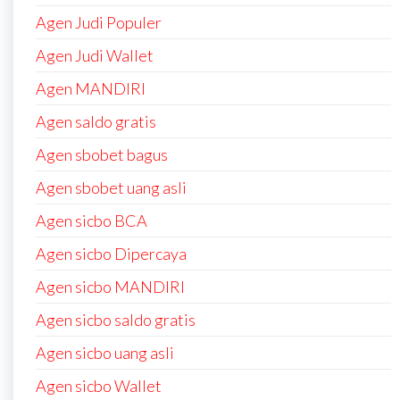
Agen Judi Populer
Agen Judi Wallet
Agen MANDIRI
Agen saldo gratis
Agen sbobet bagus
Agen sbobet uang asli
Agen sicbo BCA
Agen sicbo Dipercaya
Agen sicbo MANDIRI
Agen sicbo saldo gratis
Agen sicbo uang asli
Agen sicbo Wallet