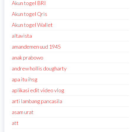
Akun togel BRI
Akun togel Qris
Akun togel Wallet
altavista
amandemen uud 1945
anak prabowo
andrew hollis dougharty
apa itu ihsg
aplikasi edit video vlog
arti lambang pancasila
asam urat
att