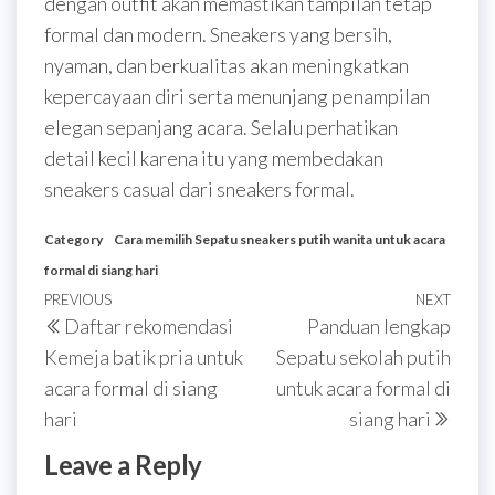
dengan outfit akan memastikan tampilan tetap
formal dan modern. Sneakers yang bersih,
nyaman, dan berkualitas akan meningkatkan
kepercayaan diri serta menunjang penampilan
elegan sepanjang acara. Selalu perhatikan
detail kecil karena itu yang membedakan
sneakers casual dari sneakers formal.
Category
Cara memilih Sepatu sneakers putih wanita untuk acara
formal di siang hari
Post
Previous
PREVIOUS
NEXT
Next
Daftar rekomendasi
Panduan lengkap
navigation
Post
Post
Kemeja batik pria untuk
Sepatu sekolah putih
acara formal di siang
untuk acara formal di
hari
siang hari
Leave a Reply