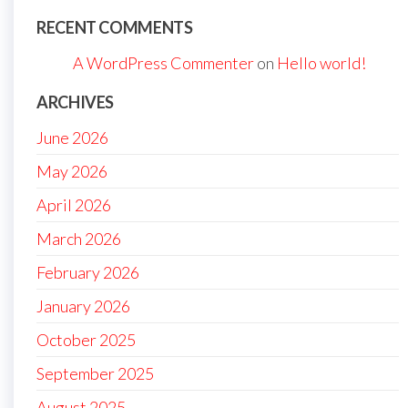
RECENT COMMENTS
A WordPress Commenter
on
Hello world!
ARCHIVES
June 2026
May 2026
April 2026
March 2026
February 2026
January 2026
October 2025
September 2025
August 2025