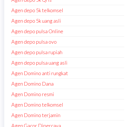
Agen depo 5k telkomsel
Agen depo 5k uang asli
Agen depo pulsa Online
Agen depo pulsa ovo
Agen depo pulsa rupiah
Agen depo pulsa uang asli
Agen Domino anti rungkat
Agen Domino Dana
Agen Domino resmi
Agen Domino telkomsel
Agen Domino terjamin
Agen Gacor Dipercaya