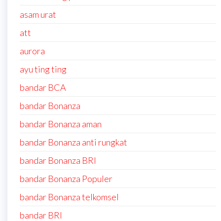
asam urat
att
aurora
ayu ting ting
bandar BCA
bandar Bonanza
bandar Bonanza aman
bandar Bonanza anti rungkat
bandar Bonanza BRI
bandar Bonanza Populer
bandar Bonanza telkomsel
bandar BRI