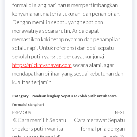
formal di siang hari harus mempertimbangkan
kenyamanan, material, ukuran, dan penampilan.
Dengan memilih sepatu yang tepat dan
merawatnya secara rutin, Anda dapat
memastikan kaki tetap nyaman dan penampilan
selalu rapi. Untuk referensi dan opsi sepatu
sekolah putih yang terpercaya, kunjungi
https://pickmyshaver.com
secara alami, agar
mendapatkan pilihan yang sesuai kebutuhan dan
kualitas terjamin.
Category
Panduan lengkap Sepatu sekolah putih untuk acara
formal di siang hari
Post
Previous
PREVIOUS
NEXT
Next
Cara memilih Sepatu
Cara merawat Sepatu
navigation
Post
Post
sneakers putih wanita
formal pria dengan