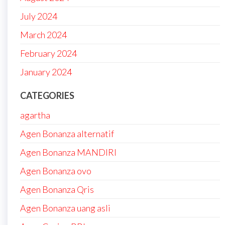
July 2024
March 2024
February 2024
January 2024
CATEGORIES
agartha
Agen Bonanza alternatif
Agen Bonanza MANDIRI
Agen Bonanza ovo
Agen Bonanza Qris
Agen Bonanza uang asli