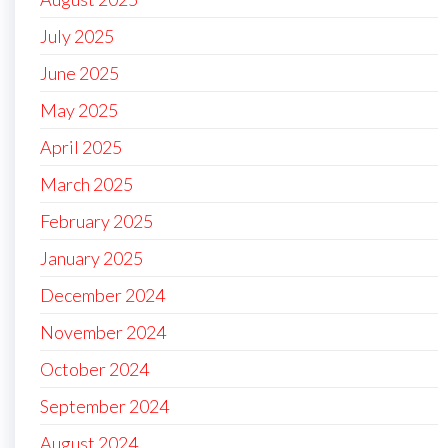
July 2025
June 2025
May 2025
April 2025
March 2025
February 2025
January 2025
December 2024
November 2024
October 2024
September 2024
August 2024