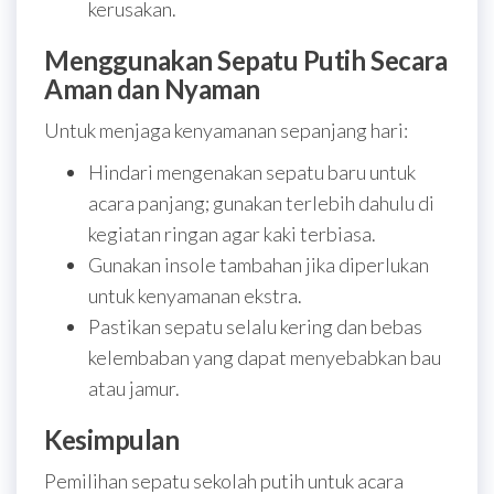
kerusakan.
Menggunakan Sepatu Putih Secara
Aman dan Nyaman
Untuk menjaga kenyamanan sepanjang hari:
Hindari mengenakan sepatu baru untuk
acara panjang; gunakan terlebih dahulu di
kegiatan ringan agar kaki terbiasa.
Gunakan insole tambahan jika diperlukan
untuk kenyamanan ekstra.
Pastikan sepatu selalu kering dan bebas
kelembaban yang dapat menyebabkan bau
atau jamur.
Kesimpulan
Pemilihan sepatu sekolah putih untuk acara