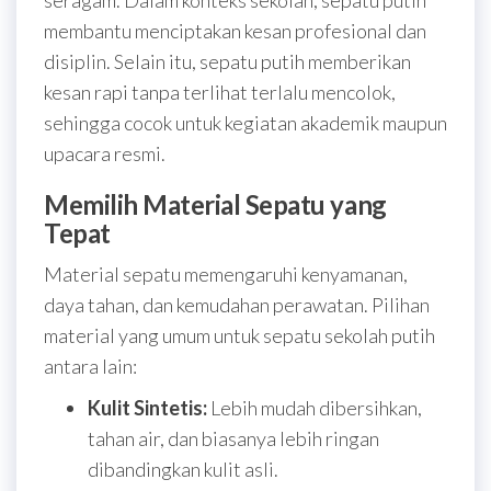
seragam. Dalam konteks sekolah, sepatu putih
membantu menciptakan kesan profesional dan
disiplin. Selain itu, sepatu putih memberikan
kesan rapi tanpa terlihat terlalu mencolok,
sehingga cocok untuk kegiatan akademik maupun
upacara resmi.
Memilih Material Sepatu yang
Tepat
Material sepatu memengaruhi kenyamanan,
daya tahan, dan kemudahan perawatan. Pilihan
material yang umum untuk sepatu sekolah putih
antara lain:
Kulit Sintetis:
Lebih mudah dibersihkan,
tahan air, dan biasanya lebih ringan
dibandingkan kulit asli.