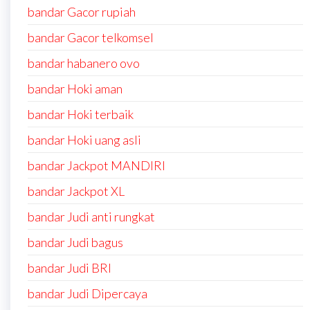
bandar Gacor rupiah
bandar Gacor telkomsel
bandar habanero ovo
bandar Hoki aman
bandar Hoki terbaik
bandar Hoki uang asli
bandar Jackpot MANDIRI
bandar Jackpot XL
bandar Judi anti rungkat
bandar Judi bagus
bandar Judi BRI
bandar Judi Dipercaya