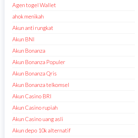
Agen togel Wallet
ahok menikah
Akun anti rungkat
Akun BNI
Akun Bonanza
Akun Bonanza Populer
Akun Bonanza Qris
Akun Bonanza telkomsel
Akun Casino BRI
Akun Casino rupiah
Akun Casino uang asli
Akun depo 10k alternatif