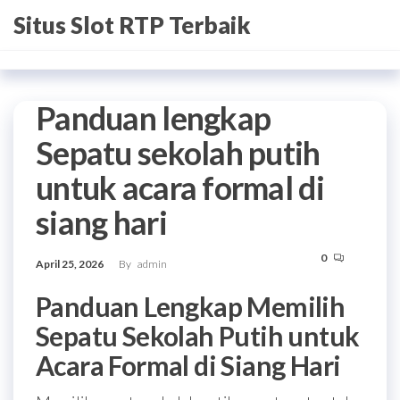
Skip
Situs Slot RTP Terbaik
to
the
content
Panduan lengkap
Sepatu sekolah putih
untuk acara formal di
siang hari
0
April 25, 2026
By
admin
Panduan Lengkap Memilih
Sepatu Sekolah Putih untuk
Acara Formal di Siang Hari