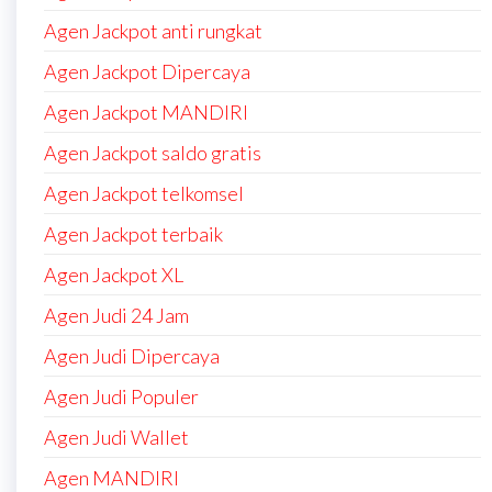
Agen Jackpot anti rungkat
Agen Jackpot Dipercaya
Agen Jackpot MANDIRI
Agen Jackpot saldo gratis
Agen Jackpot telkomsel
Agen Jackpot terbaik
Agen Jackpot XL
Agen Judi 24 Jam
Agen Judi Dipercaya
Agen Judi Populer
Agen Judi Wallet
Agen MANDIRI