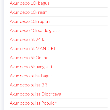
Akun depo 10k bagus
Akun depo 10k resmi
Akun depo 10k rupiah
Akun depo 10k saldo gratis
Akun depo 5k 24 Jam
Akun depo 5k MANDIRI
Akun depo 5k Online
Akun depo 5k uang asli
Akun depo pulsa bagus
Akun depo pulsa BRI
Akun depo pulsa Dipercaya
Akun depo pulsa Populer