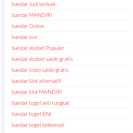
bandar Judi terbaik
bandar MANDIRI
bandar Online
bandar ovo
bandar sbobet Populer
bandar sbobet saldo gratis
bandar sicbo saldo gratis
bandar Slot alternatif
bandar Slot MANDIRI
bandar togel anti rungkat
bandar togel BNI
bandar togel telkomsel