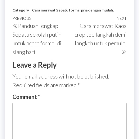
Category
Cara merawat Sepatu formal pria dengan mudah.
Post
Previous
PREVIOUS
NEXT
Next
Panduan lengkap
Cara merawat Kaos
navigation
Post
Post
Sepatu sekolah putih
crop top langkah demi
untuk acara formal di
langkah untuk pemula.
siang hari
Leave a Reply
Your email address will not be published.
Required fields are marked
*
Comment
*