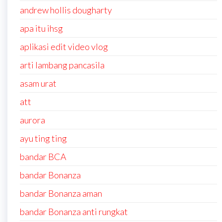
andrew hollis dougharty
apa itu ihsg
aplikasi edit video vlog
arti lambang pancasila
asam urat
att
aurora
ayu ting ting
bandar BCA
bandar Bonanza
bandar Bonanza aman
bandar Bonanza anti rungkat