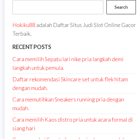
Search
Hokiku88
adalah Daftar Situs Judi Slot Online Gacor
Terbaik.
RECENT POSTS
Cara memilih Sepatu lari nike pria langkah demi
langkah untuk pemula.
Daftar rekomendasi Skincare set untuk flek hitam
dengan mudah.
Cara memutihkan Sneakers running pria dengan
mudah.
Cara memilih Kaos distro pria untuk acara formal di
siang hari