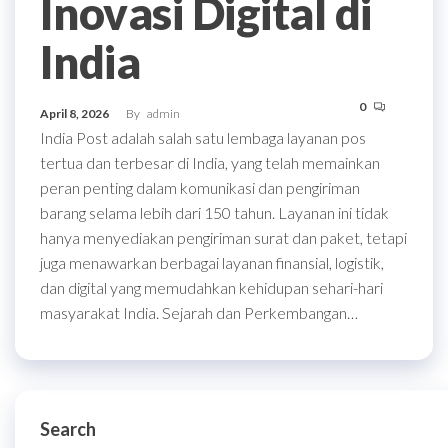
Inovasi Digital di
India
0
April 8, 2026
By
admin
India Post adalah salah satu lembaga layanan pos
tertua dan terbesar di India, yang telah memainkan
peran penting dalam komunikasi dan pengiriman
barang selama lebih dari 150 tahun. Layanan ini tidak
hanya menyediakan pengiriman surat dan paket, tetapi
juga menawarkan berbagai layanan finansial, logistik,
dan digital yang memudahkan kehidupan sehari-hari
masyarakat India. Sejarah dan Perkembangan…
Search