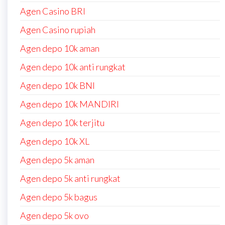
Agen Casino BRI
Agen Casino rupiah
Agen depo 10k aman
Agen depo 10k anti rungkat
Agen depo 10k BNI
Agen depo 10k MANDIRI
Agen depo 10k terjitu
Agen depo 10k XL
Agen depo 5k aman
Agen depo 5k anti rungkat
Agen depo 5k bagus
Agen depo 5k ovo