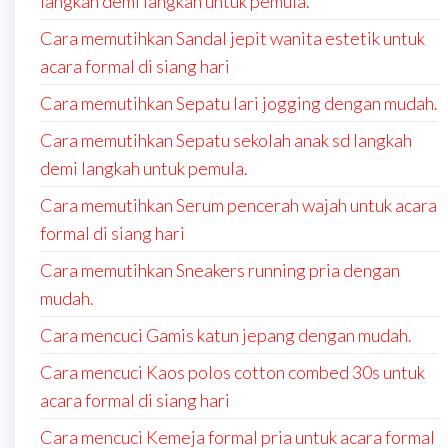
langkah demi langkah untuk pemula.
Cara memutihkan Sandal jepit wanita estetik untuk
acara formal di siang hari
Cara memutihkan Sepatu lari jogging dengan mudah.
Cara memutihkan Sepatu sekolah anak sd langkah
demi langkah untuk pemula.
Cara memutihkan Serum pencerah wajah untuk acara
formal di siang hari
Cara memutihkan Sneakers running pria dengan
mudah.
Cara mencuci Gamis katun jepang dengan mudah.
Cara mencuci Kaos polos cotton combed 30s untuk
acara formal di siang hari
Cara mencuci Kemeja formal pria untuk acara formal