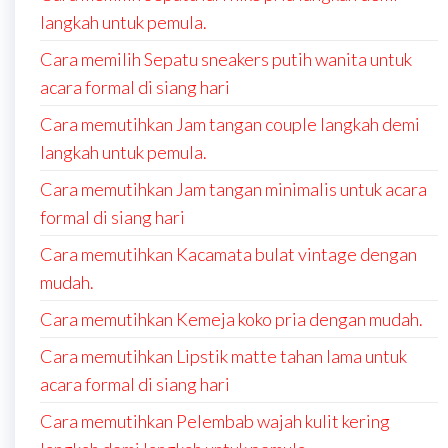
langkah untuk pemula.
Cara memilih Sepatu sneakers putih wanita untuk
acara formal di siang hari
Cara memutihkan Jam tangan couple langkah demi
langkah untuk pemula.
Cara memutihkan Jam tangan minimalis untuk acara
formal di siang hari
Cara memutihkan Kacamata bulat vintage dengan
mudah.
Cara memutihkan Kemeja koko pria dengan mudah.
Cara memutihkan Lipstik matte tahan lama untuk
acara formal di siang hari
Cara memutihkan Pelembab wajah kulit kering