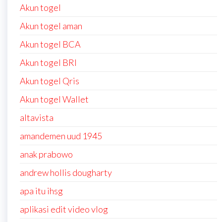
Akun togel
Akun togel aman
Akun togel BCA
Akun togel BRI
Akun togel Qris
Akun togel Wallet
altavista
amandemen uud 1945
anak prabowo
andrew hollis dougharty
apa itu ihsg
aplikasi edit video vlog