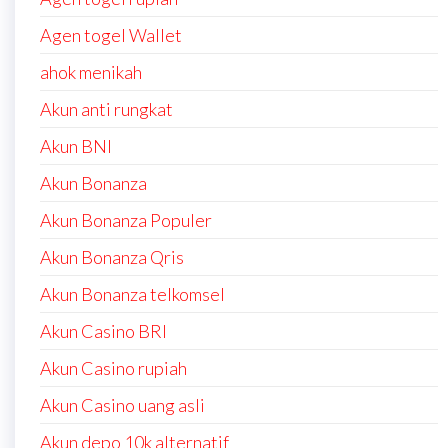
Agen togel Wallet
ahok menikah
Akun anti rungkat
Akun BNI
Akun Bonanza
Akun Bonanza Populer
Akun Bonanza Qris
Akun Bonanza telkomsel
Akun Casino BRI
Akun Casino rupiah
Akun Casino uang asli
Akun depo 10k alternatif