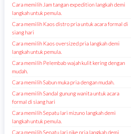
Cara memilih Jam tangan expedition langkah demi
langkah untuk pemula.
Cara memilih Kaos distro pria untuk acara formal di
siang hari
Cara memilih Kaos oversized pria langkah demi
langkah untuk pemula.
Cara memilih Pelembab wajah kulit kering dengan
mudah.
Cara memilih Sabun muka pria dengan mudah.
Cara memilih Sandal gunung wanita untuk acara
formal di siang hari
Cara memilih Sepatu lari mizuno langkah demi
langkah untuk pemula.
Cara memilih Sepatu lari nike pria langkah demi