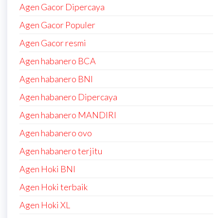
Agen Gacor Dipercaya
Agen Gacor Populer
Agen Gacor resmi
Agen habanero BCA
Agen habanero BNI
Agen habanero Dipercaya
Agen habanero MANDIRI
Agen habanero ovo
Agen habanero terjitu
Agen Hoki BNI
Agen Hoki terbaik
Agen Hoki XL