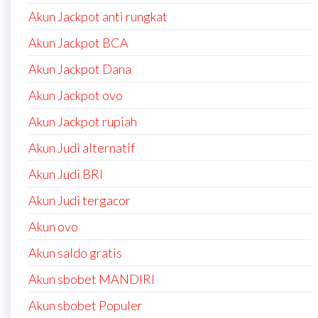
Akun Jackpot anti rungkat
Akun Jackpot BCA
Akun Jackpot Dana
Akun Jackpot ovo
Akun Jackpot rupiah
Akun Judi alternatif
Akun Judi BRI
Akun Judi tergacor
Akun ovo
Akun saldo gratis
Akun sbobet MANDIRI
Akun sbobet Populer