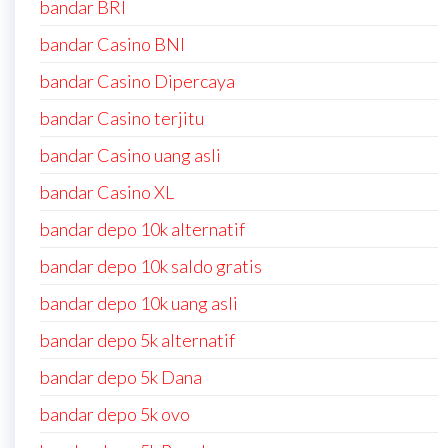
bandar BRI
bandar Casino BNI
bandar Casino Dipercaya
bandar Casino terjitu
bandar Casino uang asli
bandar Casino XL
bandar depo 10k alternatif
bandar depo 10k saldo gratis
bandar depo 10k uang asli
bandar depo 5k alternatif
bandar depo 5k Dana
bandar depo 5k ovo