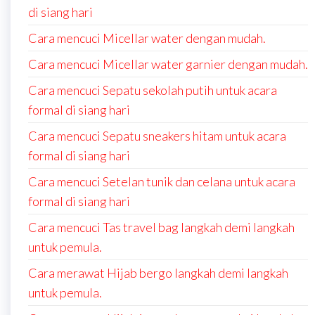
di siang hari
Cara mencuci Micellar water dengan mudah.
Cara mencuci Micellar water garnier dengan mudah.
Cara mencuci Sepatu sekolah putih untuk acara
formal di siang hari
Cara mencuci Sepatu sneakers hitam untuk acara
formal di siang hari
Cara mencuci Setelan tunik dan celana untuk acara
formal di siang hari
Cara mencuci Tas travel bag langkah demi langkah
untuk pemula.
Cara merawat Hijab bergo langkah demi langkah
untuk pemula.