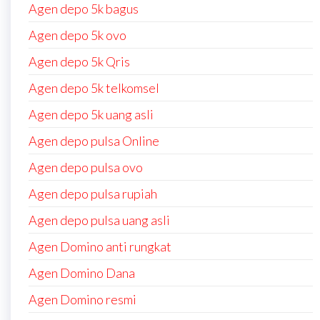
Agen depo 5k bagus
Agen depo 5k ovo
Agen depo 5k Qris
Agen depo 5k telkomsel
Agen depo 5k uang asli
Agen depo pulsa Online
Agen depo pulsa ovo
Agen depo pulsa rupiah
Agen depo pulsa uang asli
Agen Domino anti rungkat
Agen Domino Dana
Agen Domino resmi