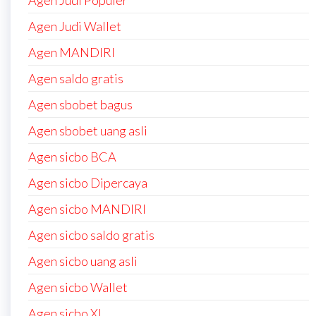
Agen Judi Populer
Agen Judi Wallet
Agen MANDIRI
Agen saldo gratis
Agen sbobet bagus
Agen sbobet uang asli
Agen sicbo BCA
Agen sicbo Dipercaya
Agen sicbo MANDIRI
Agen sicbo saldo gratis
Agen sicbo uang asli
Agen sicbo Wallet
Agen sicbo XL