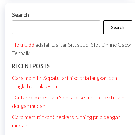
Search
Search
Hokiku88
adalah Daftar Situs Judi Slot Online Gacor
Terbaik.
RECENT POSTS
Cara memilih Sepatu lari nike pria langkah demi
langkah untuk pemula.
Daftar rekomendasi Skincare set untuk flek hitam
dengan mudah.
Cara memutihkan Sneakers running pria dengan
mudah.