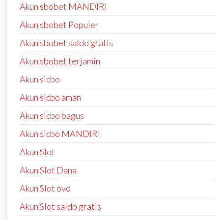
Akun sbobet MANDIRI
Akun sbobet Populer
Akun sbobet saldo gratis
Akun sbobet terjamin
Akun sicbo
Akun sicbo aman
Akun sicbo bagus
Akun sicbo MANDIRI
Akun Slot
Akun Slot Dana
Akun Slot ovo
Akun Slot saldo gratis