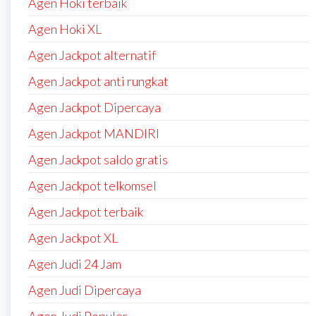
Agen Hoki terbaik
Agen Hoki XL
Agen Jackpot alternatif
Agen Jackpot anti rungkat
Agen Jackpot Dipercaya
Agen Jackpot MANDIRI
Agen Jackpot saldo gratis
Agen Jackpot telkomsel
Agen Jackpot terbaik
Agen Jackpot XL
Agen Judi 24 Jam
Agen Judi Dipercaya