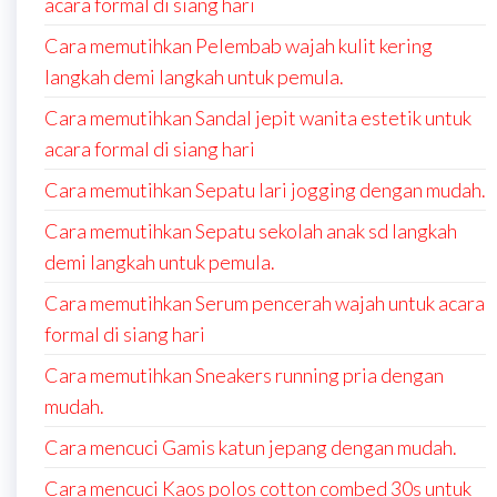
acara formal di siang hari
Cara memutihkan Pelembab wajah kulit kering
langkah demi langkah untuk pemula.
Cara memutihkan Sandal jepit wanita estetik untuk
acara formal di siang hari
Cara memutihkan Sepatu lari jogging dengan mudah.
Cara memutihkan Sepatu sekolah anak sd langkah
demi langkah untuk pemula.
Cara memutihkan Serum pencerah wajah untuk acara
formal di siang hari
Cara memutihkan Sneakers running pria dengan
mudah.
Cara mencuci Gamis katun jepang dengan mudah.
Cara mencuci Kaos polos cotton combed 30s untuk