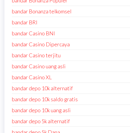
bandar Bonanza Populer
bandar Bonanza telkomsel
bandar BRI
bandar Casino BNI
bandar Casino Dipercaya
bandar Casino terjitu
bandar Casino uang asli
bandar Casino XL
bandar depo 10k alternatif
bandar depo 10k saldo gratis
bandar depo 10k uang asli
bandar depo 5k alternatif
bandar depo 5k Dana