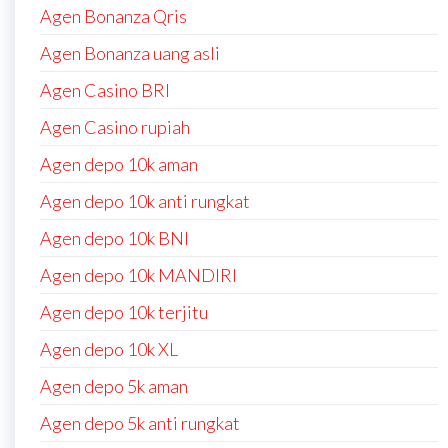
Agen Bonanza Qris
Agen Bonanza uang asli
Agen Casino BRI
Agen Casino rupiah
Agen depo 10k aman
Agen depo 10k anti rungkat
Agen depo 10k BNI
Agen depo 10k MANDIRI
Agen depo 10k terjitu
Agen depo 10k XL
Agen depo 5k aman
Agen depo 5k anti rungkat