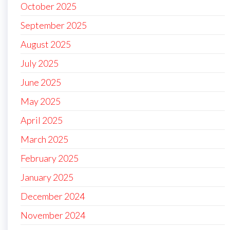
October 2025
September 2025
August 2025
July 2025
June 2025
May 2025
April 2025
March 2025
February 2025
January 2025
December 2024
November 2024