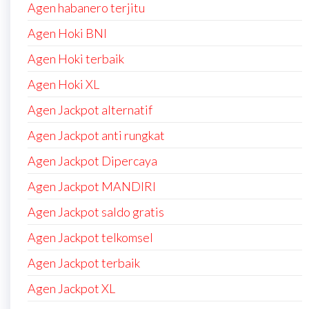
Agen habanero terjitu
Agen Hoki BNI
Agen Hoki terbaik
Agen Hoki XL
Agen Jackpot alternatif
Agen Jackpot anti rungkat
Agen Jackpot Dipercaya
Agen Jackpot MANDIRI
Agen Jackpot saldo gratis
Agen Jackpot telkomsel
Agen Jackpot terbaik
Agen Jackpot XL