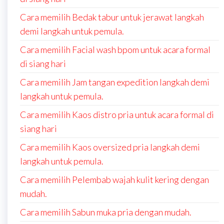
Cara memilih Bedak tabur untuk jerawat langkah
demi langkah untuk pemula.
Cara memilih Facial wash bpom untuk acara formal
di siang hari
Cara memilih Jam tangan expedition langkah demi
langkah untuk pemula.
Cara memilih Kaos distro pria untuk acara formal di
siang hari
Cara memilih Kaos oversized pria langkah demi
langkah untuk pemula.
Cara memilih Pelembab wajah kulit kering dengan
mudah.
Cara memilih Sabun muka pria dengan mudah.