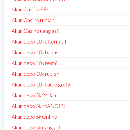
Akun Casino BRI
Akun Casino rupiah
Akun Casino uang asli
Akun depo 10k alternatif
Akun depo 10k bagus
Akun depo 10k resmi
Akun depo 10k rupiah
Akun depo 10k saldo gratis
Akun depo 5k 24 Jam
Akun depo 5k MANDIRI
Akun depo 5k Online
Akun depo 5k uang asli