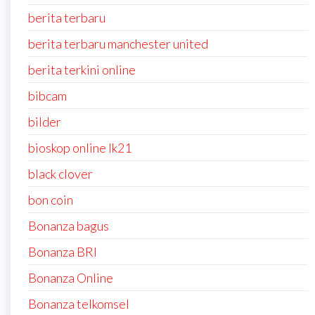
berita terbaru
berita terbaru manchester united
berita terkini online
bibcam
bilder
bioskop online lk21
black clover
bon coin
Bonanza bagus
Bonanza BRI
Bonanza Online
Bonanza telkomsel