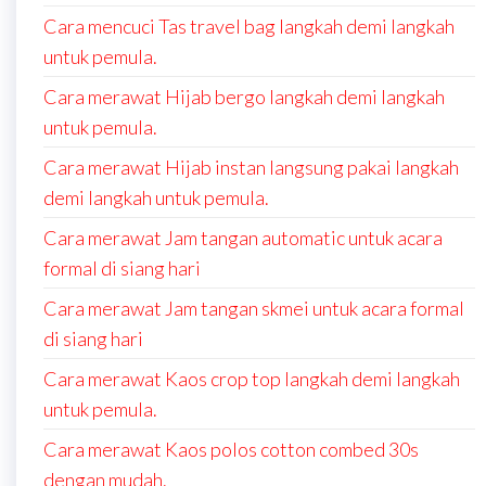
Cara mencuci Tas travel bag langkah demi langkah
untuk pemula.
Cara merawat Hijab bergo langkah demi langkah
untuk pemula.
Cara merawat Hijab instan langsung pakai langkah
demi langkah untuk pemula.
Cara merawat Jam tangan automatic untuk acara
formal di siang hari
Cara merawat Jam tangan skmei untuk acara formal
di siang hari
Cara merawat Kaos crop top langkah demi langkah
untuk pemula.
Cara merawat Kaos polos cotton combed 30s
dengan mudah.