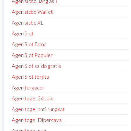
Agen sicbo uang asli
Agen sicbo Wallet
Agen sicbo XL
Agen Slot
Agen Slot Dana
Agen Slot Populer
Agen Slot saldo gratis
Agen Slot terjitu
Agen tergacor
Agen togel 24 Jam
Agen togel anti rungkat
Agen togel Dipercaya
Agen togel ovo