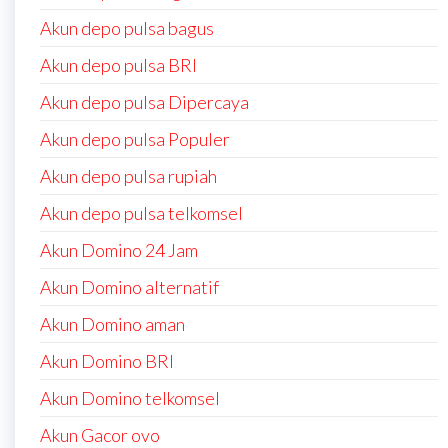
Akun depo pulsa bagus
Akun depo pulsa BRI
Akun depo pulsa Dipercaya
Akun depo pulsa Populer
Akun depo pulsa rupiah
Akun depo pulsa telkomsel
Akun Domino 24 Jam
Akun Domino alternatif
Akun Domino aman
Akun Domino BRI
Akun Domino telkomsel
Akun Gacor ovo