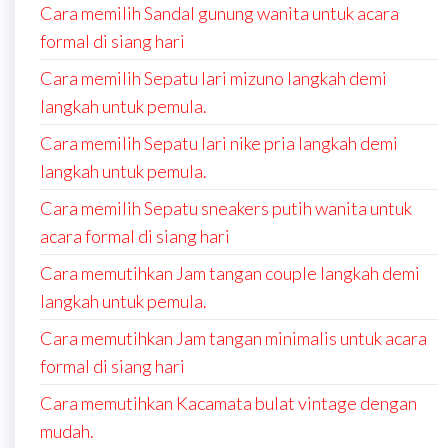
Cara memilih Sandal gunung wanita untuk acara
formal di siang hari
Cara memilih Sepatu lari mizuno langkah demi
langkah untuk pemula.
Cara memilih Sepatu lari nike pria langkah demi
langkah untuk pemula.
Cara memilih Sepatu sneakers putih wanita untuk
acara formal di siang hari
Cara memutihkan Jam tangan couple langkah demi
langkah untuk pemula.
Cara memutihkan Jam tangan minimalis untuk acara
formal di siang hari
Cara memutihkan Kacamata bulat vintage dengan
mudah.