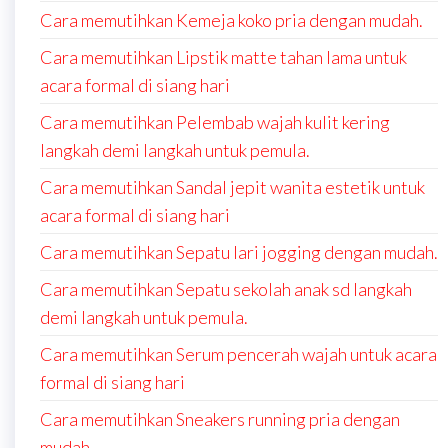
Cara memutihkan Kemeja koko pria dengan mudah.
Cara memutihkan Lipstik matte tahan lama untuk
acara formal di siang hari
Cara memutihkan Pelembab wajah kulit kering
langkah demi langkah untuk pemula.
Cara memutihkan Sandal jepit wanita estetik untuk
acara formal di siang hari
Cara memutihkan Sepatu lari jogging dengan mudah.
Cara memutihkan Sepatu sekolah anak sd langkah
demi langkah untuk pemula.
Cara memutihkan Serum pencerah wajah untuk acara
formal di siang hari
Cara memutihkan Sneakers running pria dengan
mudah.