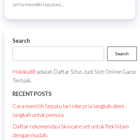
serta memiliki reputasi…
Search
Search
Hokiku88
adalah Daftar Situs Judi Slot Online Gacor
Terbaik.
RECENT POSTS
Cara memilih Sepatu lari nike pria langkah demi
langkah untuk pemula.
Daftar rekomendasi Skincare set untuk flek hitam
dengan mudah.