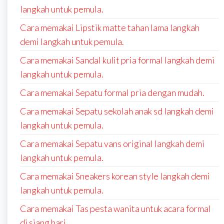
langkah untuk pemula.
Cara memakai Lipstik matte tahan lama langkah
demi langkah untuk pemula.
Cara memakai Sandal kulit pria formal langkah demi
langkah untuk pemula.
Cara memakai Sepatu formal pria dengan mudah.
Cara memakai Sepatu sekolah anak sd langkah demi
langkah untuk pemula.
Cara memakai Sepatu vans original langkah demi
langkah untuk pemula.
Cara memakai Sneakers korean style langkah demi
langkah untuk pemula.
Cara memakai Tas pesta wanita untuk acara formal
di siang hari