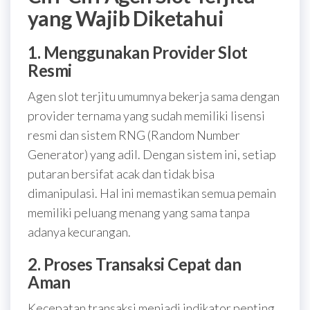
yang Wajib Diketahui
1. Menggunakan Provider Slot
Resmi
Agen slot terjitu umumnya bekerja sama dengan
provider ternama yang sudah memiliki lisensi
resmi dan sistem RNG (Random Number
Generator) yang adil. Dengan sistem ini, setiap
putaran bersifat acak dan tidak bisa
dimanipulasi. Hal ini memastikan semua pemain
memiliki peluang menang yang sama tanpa
adanya kecurangan.
2. Proses Transaksi Cepat dan
Aman
Kecepatan transaksi menjadi indikator penting