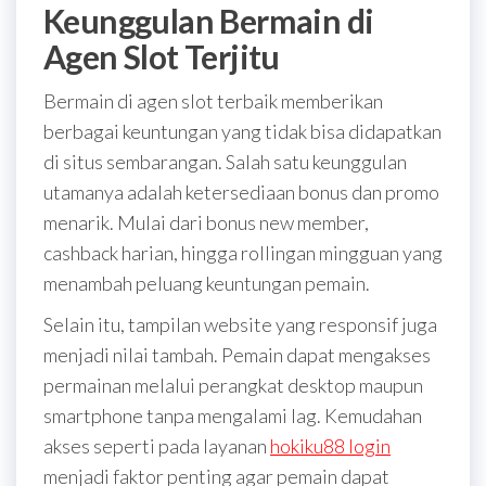
Keunggulan Bermain di
Agen Slot Terjitu
Bermain di agen slot terbaik memberikan
berbagai keuntungan yang tidak bisa didapatkan
di situs sembarangan. Salah satu keunggulan
utamanya adalah ketersediaan bonus dan promo
menarik. Mulai dari bonus new member,
cashback harian, hingga rollingan mingguan yang
menambah peluang keuntungan pemain.
Selain itu, tampilan website yang responsif juga
menjadi nilai tambah. Pemain dapat mengakses
permainan melalui perangkat desktop maupun
smartphone tanpa mengalami lag. Kemudahan
akses seperti pada layanan
hokiku88 login
menjadi faktor penting agar pemain dapat