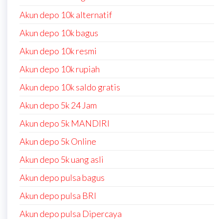
Akun depo 10k alternatif
Akun depo 10k bagus
Akun depo 10k resmi
Akun depo 10k rupiah
Akun depo 10k saldo gratis
Akun depo 5k 24 Jam
Akun depo 5k MANDIRI
Akun depo 5k Online
Akun depo 5k uang asli
Akun depo pulsa bagus
Akun depo pulsa BRI
Akun depo pulsa Dipercaya