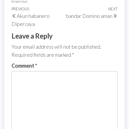
terpercaya
Post
Previous
PREVIOUS
NEXT
Next
Akun habanero
bandar Domino aman
navigation
Post
Post
Dipercaya
Leave a Reply
Your email address will not be published.
Required fields are marked
*
Comment
*