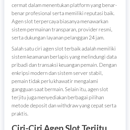
cermat dalam menentukan platform yang benar-
benar profesional serta memiliki reputasi baik.
Agen slot terpercaya biasanya menawarkan
sistem permainan transparan, provider resmi,
serta dukungan layanan pelanggan 24 jam.
Salah satu ciri agen slot terbaik adalah memiliki
sistem keamanan berlapis yang melindungi data
pribadi dan transaksi keuangan pemain. Dengan
enkripsi modern dan sistem server stabil,
pemain tidak perlu khawatir mengalami
gangguan saat bermain. Selain itu, agen slot
terjitu juga menyediakan berbagai pilihan
metode deposit dan withdraw yang cepat serta
praktis.
Ciri-Ciri Agen Slot Terjitu