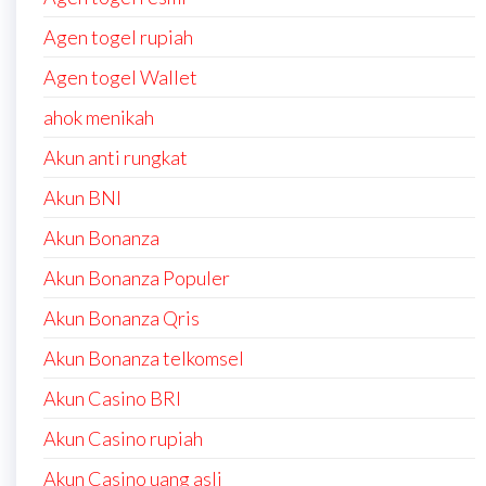
Agen togel rupiah
Agen togel Wallet
ahok menikah
Akun anti rungkat
Akun BNI
Akun Bonanza
Akun Bonanza Populer
Akun Bonanza Qris
Akun Bonanza telkomsel
Akun Casino BRI
Akun Casino rupiah
Akun Casino uang asli