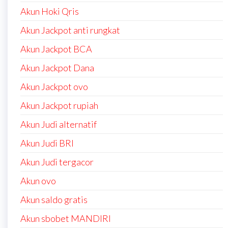
Akun Hoki Qris
Akun Jackpot anti rungkat
Akun Jackpot BCA
Akun Jackpot Dana
Akun Jackpot ovo
Akun Jackpot rupiah
Akun Judi alternatif
Akun Judi BRI
Akun Judi tergacor
Akun ovo
Akun saldo gratis
Akun sbobet MANDIRI