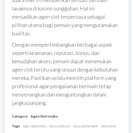
suara imersif memberikan sensasi bermain
layaknya di kasino sungguhan. Hal ini
menjadikan agen slot terpercaya sebagai
pilihan utama bagi pemain yang mengutamakan
kualitas.
Dengan mempertimbangkan berbagai aspek
seperti keamanan, reputasi, bonus, dan
kemudahan akses, pemain dapat menemukan
agen slot terjitu yang sesuai dengan kebutuhan
mereka. Pastikan selalu memilih platform yang
profesional agar pengalaman bermain tetap
menyenangkan dan menguntungkan dalam
jangka panjang.
Category
Agen Slot terjitu
Tags
agen slot terjitu
bonus slot onl
situs slot terbaik
slot online