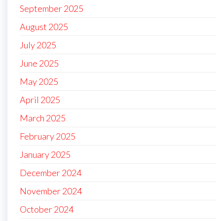
September 2025
August 2025
July 2025
June 2025
May 2025
April 2025
March 2025
February 2025
January 2025
December 2024
November 2024
October 2024