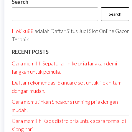
Search
Search
Hokiku88
adalah Daftar Situs Judi Slot Online Gacor
Terbaik.
RECENT POSTS
Cara memilih Sepatu lari nike pria langkah demi
langkah untuk pemula.
Daftar rekomendasi Skincare set untuk flek hitam
dengan mudah.
Cara memutihkan Sneakers running pria dengan
mudah.
Cara memilih Kaos distro pria untuk acara formal di
siang hari