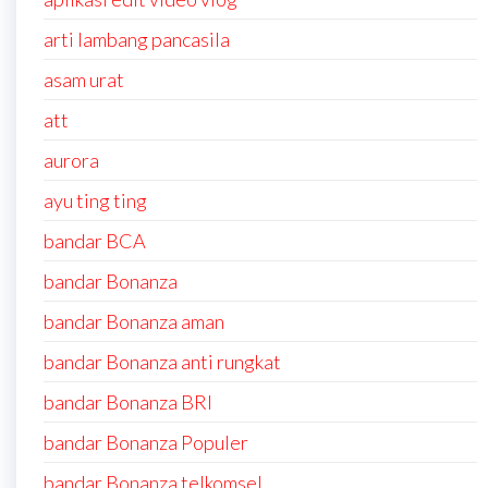
arti lambang pancasila
asam urat
att
aurora
ayu ting ting
bandar BCA
bandar Bonanza
bandar Bonanza aman
bandar Bonanza anti rungkat
bandar Bonanza BRI
bandar Bonanza Populer
bandar Bonanza telkomsel