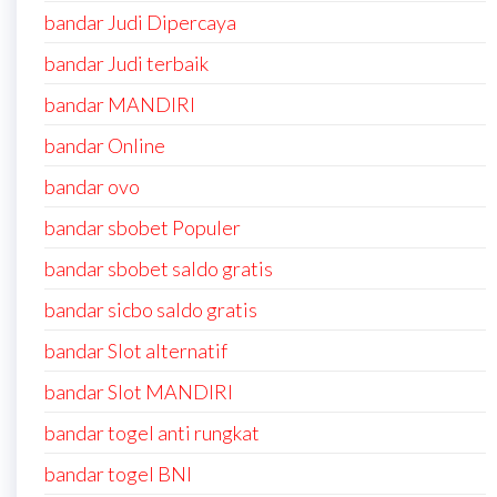
bandar Judi Dipercaya
bandar Judi terbaik
bandar MANDIRI
bandar Online
bandar ovo
bandar sbobet Populer
bandar sbobet saldo gratis
bandar sicbo saldo gratis
bandar Slot alternatif
bandar Slot MANDIRI
bandar togel anti rungkat
bandar togel BNI