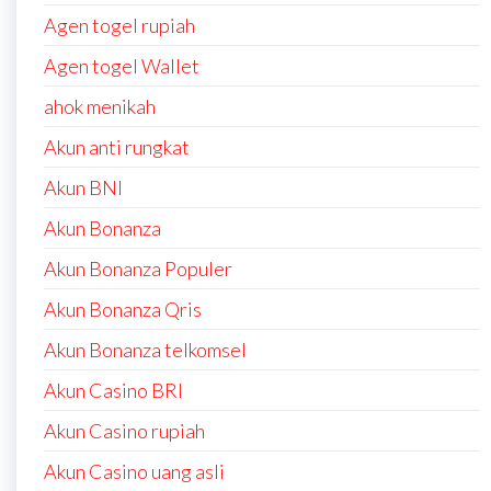
Agen togel rupiah
Agen togel Wallet
ahok menikah
Akun anti rungkat
Akun BNI
Akun Bonanza
Akun Bonanza Populer
Akun Bonanza Qris
Akun Bonanza telkomsel
Akun Casino BRI
Akun Casino rupiah
Akun Casino uang asli