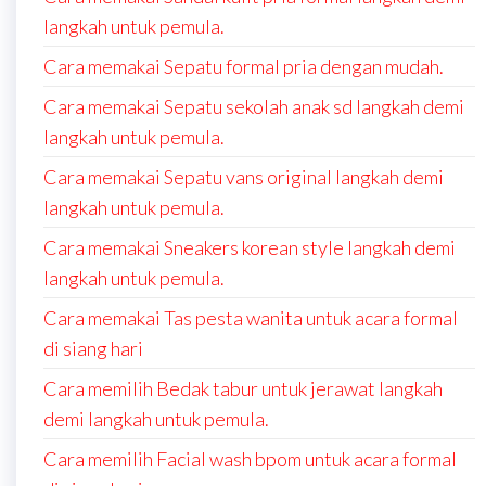
langkah untuk pemula.
Cara memakai Sepatu formal pria dengan mudah.
Cara memakai Sepatu sekolah anak sd langkah demi
langkah untuk pemula.
Cara memakai Sepatu vans original langkah demi
langkah untuk pemula.
Cara memakai Sneakers korean style langkah demi
langkah untuk pemula.
Cara memakai Tas pesta wanita untuk acara formal
di siang hari
Cara memilih Bedak tabur untuk jerawat langkah
demi langkah untuk pemula.
Cara memilih Facial wash bpom untuk acara formal