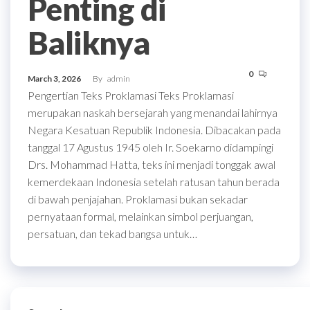
Penting di
Baliknya
0
March 3, 2026
By
admin
Pengertian Teks Proklamasi Teks Proklamasi
merupakan naskah bersejarah yang menandai lahirnya
Negara Kesatuan Republik Indonesia. Dibacakan pada
tanggal 17 Agustus 1945 oleh Ir. Soekarno didampingi
Drs. Mohammad Hatta, teks ini menjadi tonggak awal
kemerdekaan Indonesia setelah ratusan tahun berada
di bawah penjajahan. Proklamasi bukan sekadar
pernyataan formal, melainkan simbol perjuangan,
persatuan, dan tekad bangsa untuk…