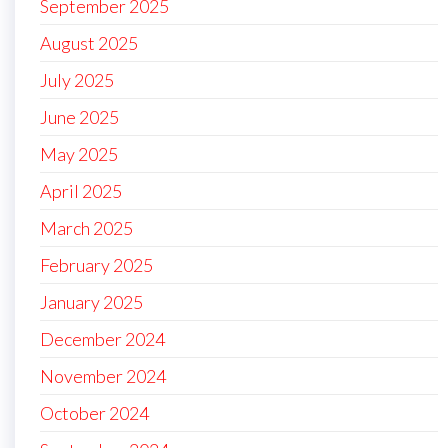
September 2025
August 2025
July 2025
June 2025
May 2025
April 2025
March 2025
February 2025
January 2025
December 2024
November 2024
October 2024