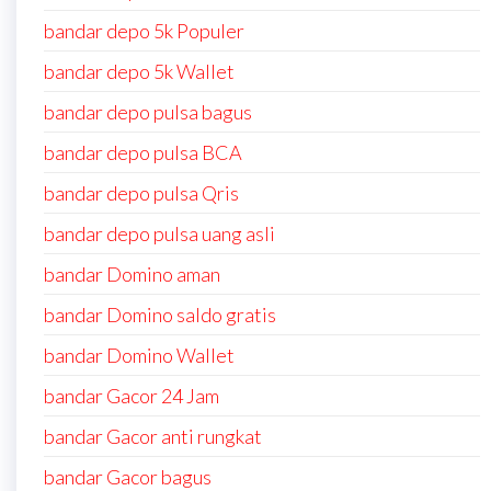
bandar depo 5k Populer
bandar depo 5k Wallet
bandar depo pulsa bagus
bandar depo pulsa BCA
bandar depo pulsa Qris
bandar depo pulsa uang asli
bandar Domino aman
bandar Domino saldo gratis
bandar Domino Wallet
bandar Gacor 24 Jam
bandar Gacor anti rungkat
bandar Gacor bagus