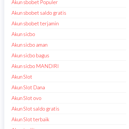
Akun sbobet Populer
Akun sbobet saldo gratis
Akun sbobet terjamin
Akun sicbo
Akun sicbo aman
Akun sicbo bagus
Akun sicbo MANDIRI
Akun Slot
Akun Slot Dana
Akun Slot ovo
Akun Slot saldo gratis
Akun Slot terbaik