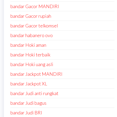
bandar Gacor MANDIRI
bandar Gacor rupiah
bandar Gacor telkomsel
bandar habanero ovo
bandar Hoki aman
bandar Hoki terbaik
bandar Hoki uang asli
bandar Jackpot MANDIRI
bandar Jackpot XL
bandar Judi anti rungkat
bandar Judi bagus
bandar Judi BRI