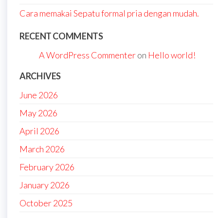
Cara memakai Sepatu formal pria dengan mudah.
RECENT COMMENTS
A WordPress Commenter
on
Hello world!
ARCHIVES
June 2026
May 2026
April 2026
March 2026
February 2026
January 2026
October 2025