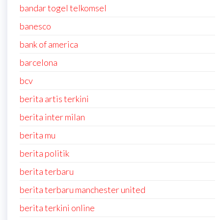
bandar togel telkomsel
banesco
bank of america
barcelona
bcv
berita artis terkini
berita inter milan
berita mu
berita politik
berita terbaru
berita terbaru manchester united
berita terkini online