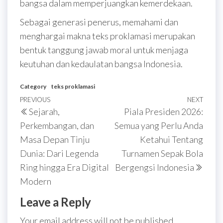
bangsa dalam memperjuangkan kemerdekaan.
Sebagai generasi penerus, memahami dan
menghargai makna teks proklamasi merupakan
bentuk tanggung jawab moral untuk menjaga
keutuhan dan kedaulatan bangsa Indonesia.
Category
teks proklamasi
Post
Previous
PREVIOUS
NEXT
Next
Sejarah,
Piala Presiden 2026:
navigation
Post
Post
Perkembangan, dan
Semua yang Perlu Anda
Masa Depan Tinju
Ketahui Tentang
Dunia: Dari Legenda
Turnamen Sepak Bola
Ring hingga Era Digital
Bergengsi Indonesia
Modern
Leave a Reply
Your email address will not be published.