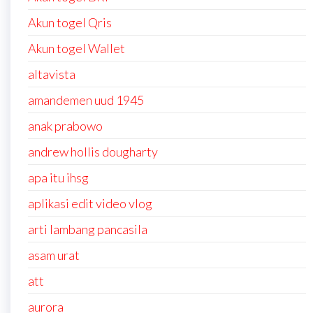
Akun togel Qris
Akun togel Wallet
altavista
amandemen uud 1945
anak prabowo
andrew hollis dougharty
apa itu ihsg
aplikasi edit video vlog
arti lambang pancasila
asam urat
att
aurora