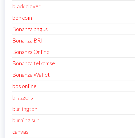
black clover
bon coin
Bonanza bagus
Bonanza BRI
Bonanza Online
Bonanza telkomsel
Bonanza Wallet
bos online
brazzers
burlington
burning sun
canvas