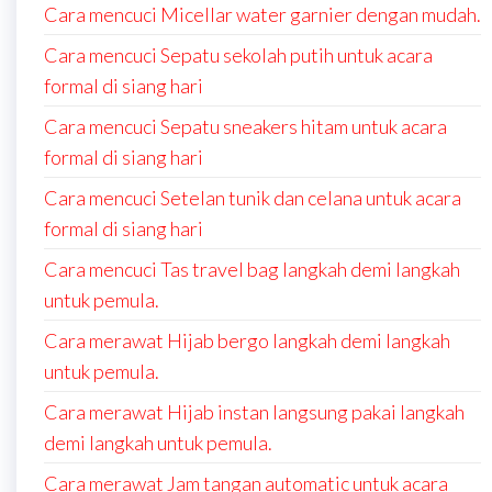
Cara mencuci Micellar water garnier dengan mudah.
Cara mencuci Sepatu sekolah putih untuk acara
formal di siang hari
Cara mencuci Sepatu sneakers hitam untuk acara
formal di siang hari
Cara mencuci Setelan tunik dan celana untuk acara
formal di siang hari
Cara mencuci Tas travel bag langkah demi langkah
untuk pemula.
Cara merawat Hijab bergo langkah demi langkah
untuk pemula.
Cara merawat Hijab instan langsung pakai langkah
demi langkah untuk pemula.
Cara merawat Jam tangan automatic untuk acara