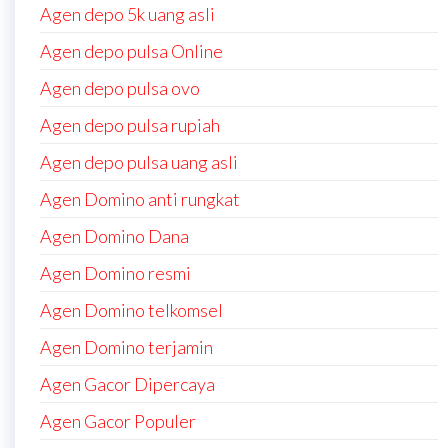
Agen depo 5k uang asli
Agen depo pulsa Online
Agen depo pulsa ovo
Agen depo pulsa rupiah
Agen depo pulsa uang asli
Agen Domino anti rungkat
Agen Domino Dana
Agen Domino resmi
Agen Domino telkomsel
Agen Domino terjamin
Agen Gacor Dipercaya
Agen Gacor Populer