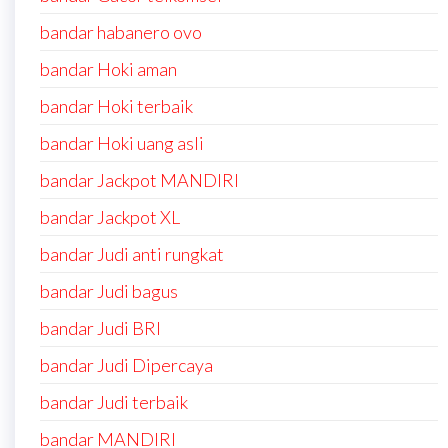
bandar habanero ovo
bandar Hoki aman
bandar Hoki terbaik
bandar Hoki uang asli
bandar Jackpot MANDIRI
bandar Jackpot XL
bandar Judi anti rungkat
bandar Judi bagus
bandar Judi BRI
bandar Judi Dipercaya
bandar Judi terbaik
bandar MANDIRI