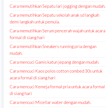
Cara memutihkan Sepatu lari jogging dengan mudah.
Cara memutihkan Sepatu sekolah anak sd langkah
demi langkah untuk pemula.
Cara memutihkan Serum pencerah wajah untuk acara
formal di siang hari
Cara memutihkan Sneakers running pria dengan
mudah.
Cara mencuci Gamis katun jepang dengan mudah.
Cara mencuci Kaos polos cotton combed 30s untuk
acara formal di siang hari
Cara mencuci Kemeja formal pria untuk acara formal
di siang hari
Cara mencuci Micellar water dengan mudah.