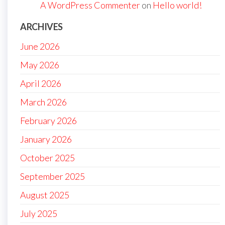
A WordPress Commenter
on
Hello world!
ARCHIVES
June 2026
May 2026
April 2026
March 2026
February 2026
January 2026
October 2025
September 2025
August 2025
July 2025