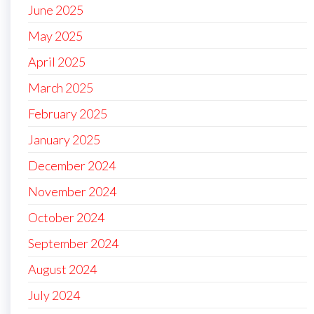
June 2025
May 2025
April 2025
March 2025
February 2025
January 2025
December 2024
November 2024
October 2024
September 2024
August 2024
July 2024