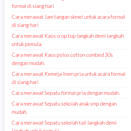
formal di siang hari
Cara merawat Jam tangan skmei untuk acara formal
di siang hari
Cara merawat Kaos crop top langkah demi langkah
untuk pemula.
Cara merawat Kaos polos cotton combed 30s
dengan mudah.
Cara merawat Kemeja linen pria untuk acara formal
di siang hari
Cara merawat Sepatu formal pria dengan mudah.
Cara merawat Sepatu sekolah anak smp dengan
mudah.
Cara merawat Sepatu sekolah tali langkah demi
langkah untuk pemula.