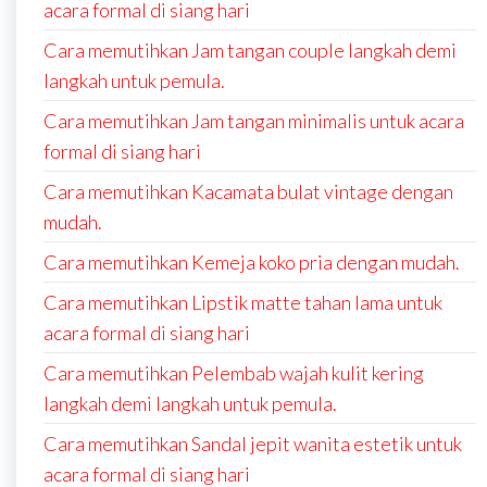
acara formal di siang hari
Cara memutihkan Jam tangan couple langkah demi
langkah untuk pemula.
Cara memutihkan Jam tangan minimalis untuk acara
formal di siang hari
Cara memutihkan Kacamata bulat vintage dengan
mudah.
Cara memutihkan Kemeja koko pria dengan mudah.
Cara memutihkan Lipstik matte tahan lama untuk
acara formal di siang hari
Cara memutihkan Pelembab wajah kulit kering
langkah demi langkah untuk pemula.
Cara memutihkan Sandal jepit wanita estetik untuk
acara formal di siang hari