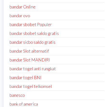
bandar Online
bandar ovo
bandar sbobet Populer
bandar sbobet saldo gratis
bandar sicbo saldo gratis
bandar Slot alternatif
bandar Slot MANDIRI
bandar togel anti rungkat
bandar togel BNI
bandar togel telkomsel
banesco
bank of america