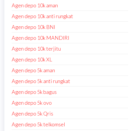
Agen depo 10k aman
Agen depo 10k anti rungkat
Agen depo 10k BNI
Agen depo 10k MANDIRI
Agen depo 10k terjitu
Agen depo 10k XL
Agen depo 5k aman
Agen depo 5k anti rungkat
Agen depo 5k bagus
Agen depo 5k ovo
Agen depo 5k Qris
Agen depo 5k telkomsel