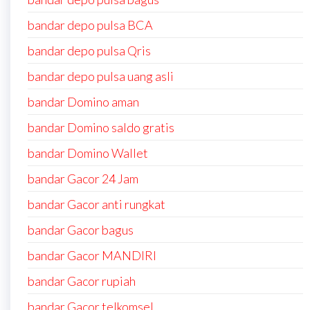
bandar depo pulsa BCA
bandar depo pulsa Qris
bandar depo pulsa uang asli
bandar Domino aman
bandar Domino saldo gratis
bandar Domino Wallet
bandar Gacor 24 Jam
bandar Gacor anti rungkat
bandar Gacor bagus
bandar Gacor MANDIRI
bandar Gacor rupiah
bandar Gacor telkomsel