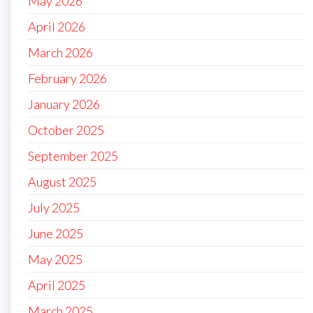
May 2026
April 2026
March 2026
February 2026
January 2026
October 2025
September 2025
August 2025
July 2025
June 2025
May 2025
April 2025
March 2025