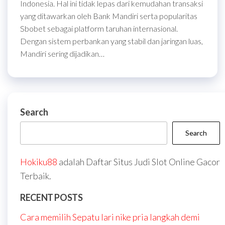
Indonesia. Hal ini tidak lepas dari kemudahan transaksi
yang ditawarkan oleh Bank Mandiri serta popularitas
Sbobet sebagai platform taruhan internasional.
Dengan sistem perbankan yang stabil dan jaringan luas,
Mandiri sering dijadikan…
Search
Search
Hokiku88
adalah Daftar Situs Judi Slot Online Gacor
Terbaik.
RECENT POSTS
Cara memilih Sepatu lari nike pria langkah demi