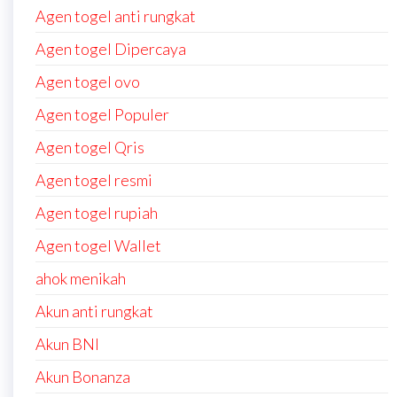
Agen togel anti rungkat
Agen togel Dipercaya
Agen togel ovo
Agen togel Populer
Agen togel Qris
Agen togel resmi
Agen togel rupiah
Agen togel Wallet
ahok menikah
Akun anti rungkat
Akun BNI
Akun Bonanza