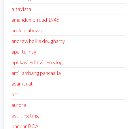
altavista
amandemen uud 1945
anak prabowo
andrew hollis dougharty
apa itu ihsg
aplikasi edit video vlog
arti lambang pancasila
asam urat
att
aurora
ayu ting ting
bandar BCA