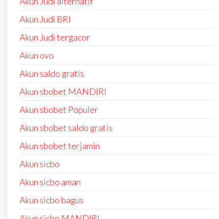
Akun Judi alternatif
Akun Judi BRI
Akun Judi tergacor
Akun ovo
Akun saldo gratis
Akun sbobet MANDIRI
Akun sbobet Populer
Akun sbobet saldo gratis
Akun sbobet terjamin
Akun sicbo
Akun sicbo aman
Akun sicbo bagus
Akun sicbo MANDIRI