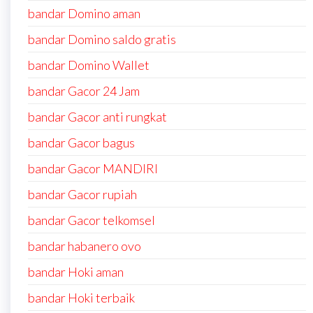
bandar Domino aman
bandar Domino saldo gratis
bandar Domino Wallet
bandar Gacor 24 Jam
bandar Gacor anti rungkat
bandar Gacor bagus
bandar Gacor MANDIRI
bandar Gacor rupiah
bandar Gacor telkomsel
bandar habanero ovo
bandar Hoki aman
bandar Hoki terbaik