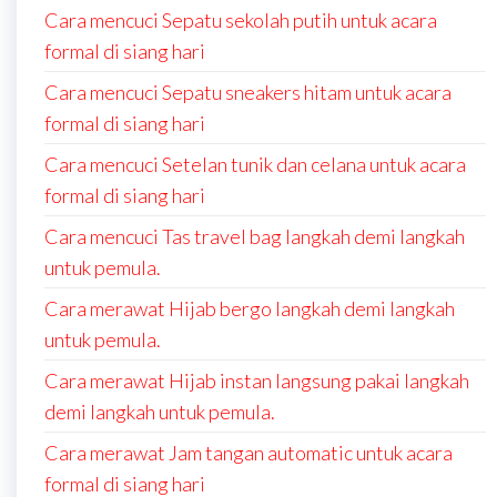
Cara mencuci Sepatu sekolah putih untuk acara
formal di siang hari
Cara mencuci Sepatu sneakers hitam untuk acara
formal di siang hari
Cara mencuci Setelan tunik dan celana untuk acara
formal di siang hari
Cara mencuci Tas travel bag langkah demi langkah
untuk pemula.
Cara merawat Hijab bergo langkah demi langkah
untuk pemula.
Cara merawat Hijab instan langsung pakai langkah
demi langkah untuk pemula.
Cara merawat Jam tangan automatic untuk acara
formal di siang hari