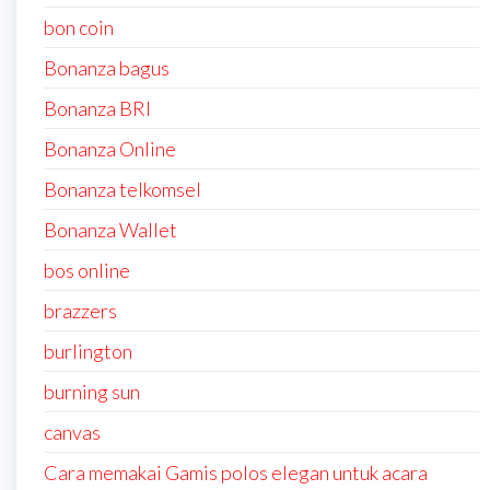
bon coin
Bonanza bagus
Bonanza BRI
Bonanza Online
Bonanza telkomsel
Bonanza Wallet
bos online
brazzers
burlington
burning sun
canvas
Cara memakai Gamis polos elegan untuk acara