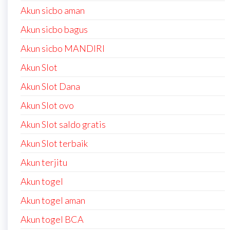
Akun sicbo aman
Akun sicbo bagus
Akun sicbo MANDIRI
Akun Slot
Akun Slot Dana
Akun Slot ovo
Akun Slot saldo gratis
Akun Slot terbaik
Akun terjitu
Akun togel
Akun togel aman
Akun togel BCA