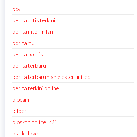
bcv
berita artis terkini
berita inter milan
berita mu
berita politik
berita terbaru
berita terbaru manchester united
berita terkini online
bibcam
bilder
bioskop online lk21
black clover