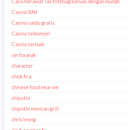
Cara merawat Tas totebag kanvas dengan mudah.
Casino BNI
Casino saldo gratis
Casino telkomsel
Casino terbaik
cerita anak
character
chick fil a
chinese food near me
chipotle
chipotle mexican grill
chris leong