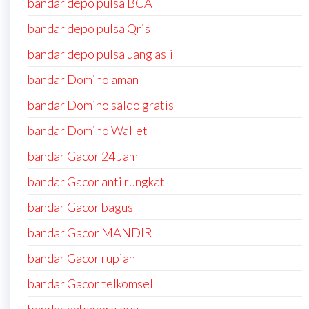
bandar depo pulsa BCA
bandar depo pulsa Qris
bandar depo pulsa uang asli
bandar Domino aman
bandar Domino saldo gratis
bandar Domino Wallet
bandar Gacor 24 Jam
bandar Gacor anti rungkat
bandar Gacor bagus
bandar Gacor MANDIRI
bandar Gacor rupiah
bandar Gacor telkomsel