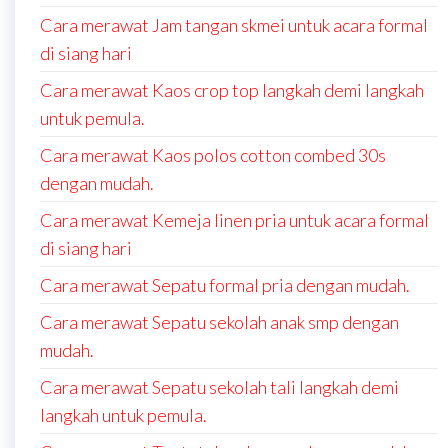
Cara merawat Jam tangan skmei untuk acara formal
di siang hari
Cara merawat Kaos crop top langkah demi langkah
untuk pemula.
Cara merawat Kaos polos cotton combed 30s
dengan mudah.
Cara merawat Kemeja linen pria untuk acara formal
di siang hari
Cara merawat Sepatu formal pria dengan mudah.
Cara merawat Sepatu sekolah anak smp dengan
mudah.
Cara merawat Sepatu sekolah tali langkah demi
langkah untuk pemula.