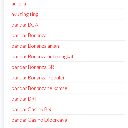
aurora
ayu ting ting
bandar BCA
bandar Bonanza
bandar Bonanza aman
bandar Bonanza anti rungkat
bandar Bonanza BRI
bandar Bonanza Populer
bandar Bonanza telkomsel
bandar BRI
bandar Casino BNI
bandar Casino Dipercaya