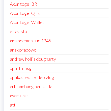
Akun togel BRI
Akun togel Qris
Akun togel Wallet
altavista
amandemen uud 1945
anak prabowo
andrew hollis dougharty
apa itu ihsg
aplikasi edit video vlog
arti lambang pancasila
asam urat
att