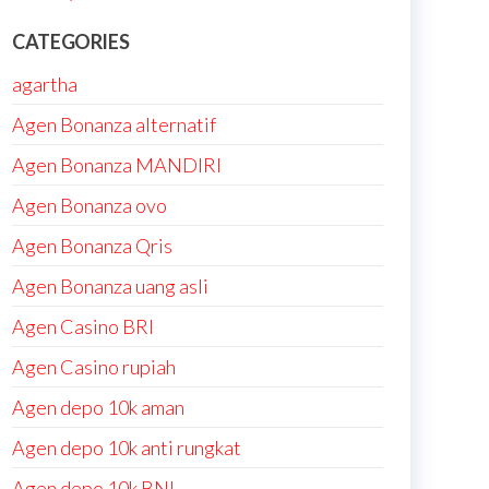
CATEGORIES
agartha
Agen Bonanza alternatif
Agen Bonanza MANDIRI
Agen Bonanza ovo
Agen Bonanza Qris
Agen Bonanza uang asli
Agen Casino BRI
Agen Casino rupiah
Agen depo 10k aman
Agen depo 10k anti rungkat
Agen depo 10k BNI