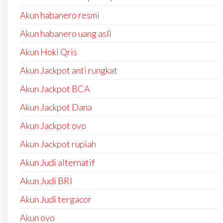
Akun habanero resmi
Akun habanero uang asli
Akun Hoki Qris
Akun Jackpot anti rungkat
Akun Jackpot BCA
Akun Jackpot Dana
Akun Jackpot ovo
Akun Jackpot rupiah
Akun Judi alternatif
Akun Judi BRI
Akun Judi tergacor
Akun ovo