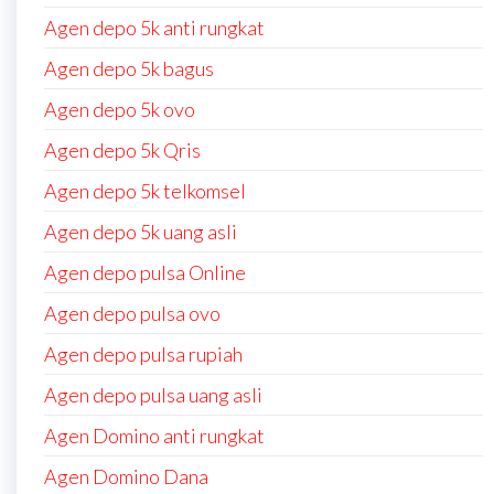
Agen depo 5k anti rungkat
Agen depo 5k bagus
Agen depo 5k ovo
Agen depo 5k Qris
Agen depo 5k telkomsel
Agen depo 5k uang asli
Agen depo pulsa Online
Agen depo pulsa ovo
Agen depo pulsa rupiah
Agen depo pulsa uang asli
Agen Domino anti rungkat
Agen Domino Dana