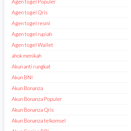
Agen togel Populer
Agen togel Qris
Agen togel resmi
Agen togel rupiah
Agen togel Wallet
ahok menikah
Akun anti rungkat
Akun BNI
Akun Bonanza
Akun Bonanza Populer
Akun Bonanza Qris
Akun Bonanza telkomsel