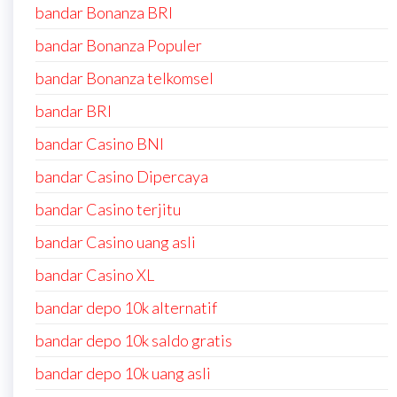
bandar Bonanza BRI
bandar Bonanza Populer
bandar Bonanza telkomsel
bandar BRI
bandar Casino BNI
bandar Casino Dipercaya
bandar Casino terjitu
bandar Casino uang asli
bandar Casino XL
bandar depo 10k alternatif
bandar depo 10k saldo gratis
bandar depo 10k uang asli