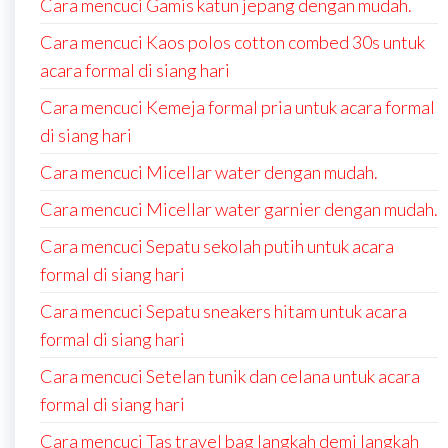
Cara mencuci Gamis katun jepang dengan mudah.
Cara mencuci Kaos polos cotton combed 30s untuk
acara formal di siang hari
Cara mencuci Kemeja formal pria untuk acara formal
di siang hari
Cara mencuci Micellar water dengan mudah.
Cara mencuci Micellar water garnier dengan mudah.
Cara mencuci Sepatu sekolah putih untuk acara
formal di siang hari
Cara mencuci Sepatu sneakers hitam untuk acara
formal di siang hari
Cara mencuci Setelan tunik dan celana untuk acara
formal di siang hari
Cara mencuci Tas travel bag langkah demi langkah