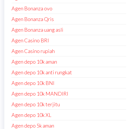
Agen Bonanza ovo
Agen Bonanza Qris
Agen Bonanza uang asli
Agen Casino BRI
Agen Casino rupiah
Agen depo 10k aman
Agen depo 10k anti rungkat
Agen depo 10k BNI
Agen depo 10k MANDIRI
Agen depo 10k terjitu
Agen depo 10k XL
Agen depo 5k aman