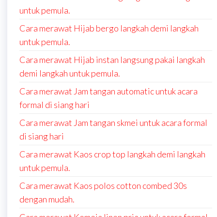
untuk pemula.
Cara merawat Hijab bergo langkah demi langkah
untuk pemula.
Cara merawat Hijab instan langsung pakai langkah
demi langkah untuk pemula.
Cara merawat Jam tangan automatic untuk acara
formal di siang hari
Cara merawat Jam tangan skmei untuk acara formal
di siang hari
Cara merawat Kaos crop top langkah demi langkah
untuk pemula.
Cara merawat Kaos polos cotton combed 30s
dengan mudah.
Cara merawat Kemeja linen pria untuk acara formal