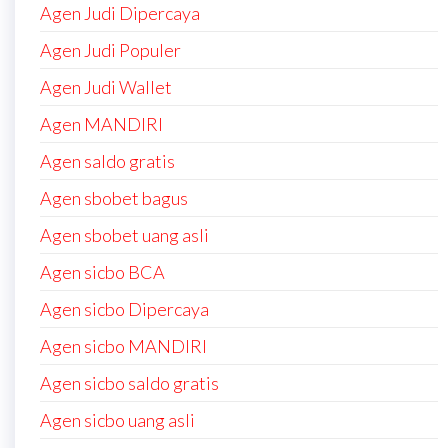
Agen Judi Dipercaya
Agen Judi Populer
Agen Judi Wallet
Agen MANDIRI
Agen saldo gratis
Agen sbobet bagus
Agen sbobet uang asli
Agen sicbo BCA
Agen sicbo Dipercaya
Agen sicbo MANDIRI
Agen sicbo saldo gratis
Agen sicbo uang asli