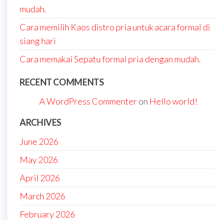
mudah.
Cara memilih Kaos distro pria untuk acara formal di
siang hari
Cara memakai Sepatu formal pria dengan mudah.
RECENT COMMENTS
A WordPress Commenter
on
Hello world!
ARCHIVES
June 2026
May 2026
April 2026
March 2026
February 2026