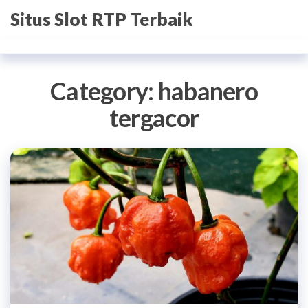
Skip
Situs Slot RTP Terbaik
to
the
content
Category:
habanero
tergacor