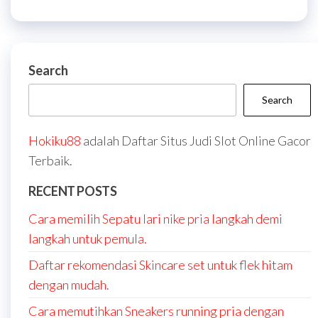
Search
Search
Hokiku88
adalah Daftar Situs Judi Slot Online Gacor
Terbaik.
RECENT POSTS
Cara memilih Sepatu lari nike pria langkah demi
langkah untuk pemula.
Daftar rekomendasi Skincare set untuk flek hitam
dengan mudah.
Cara memutihkan Sneakers running pria dengan