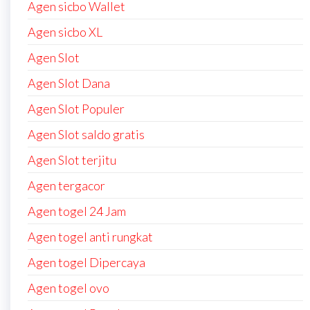
Agen sicbo Wallet
Agen sicbo XL
Agen Slot
Agen Slot Dana
Agen Slot Populer
Agen Slot saldo gratis
Agen Slot terjitu
Agen tergacor
Agen togel 24 Jam
Agen togel anti rungkat
Agen togel Dipercaya
Agen togel ovo