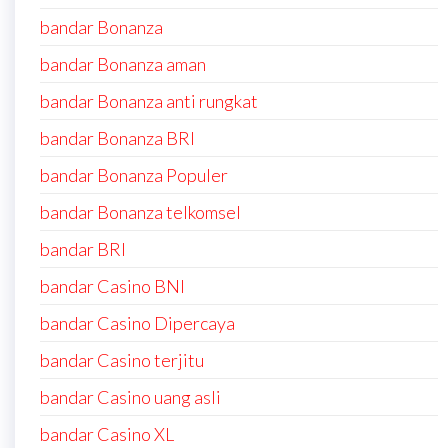
bandar Bonanza
bandar Bonanza aman
bandar Bonanza anti rungkat
bandar Bonanza BRI
bandar Bonanza Populer
bandar Bonanza telkomsel
bandar BRI
bandar Casino BNI
bandar Casino Dipercaya
bandar Casino terjitu
bandar Casino uang asli
bandar Casino XL