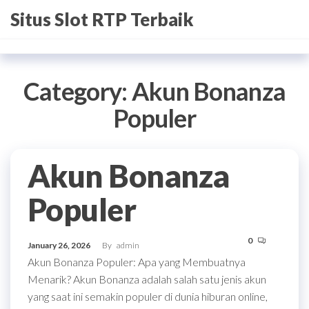
Skip
Situs Slot RTP Terbaik
to
the
content
Category:
Akun Bonanza
Populer
Akun Bonanza
Populer
0
January 26, 2026
By
admin
Akun Bonanza Populer: Apa yang Membuatnya
Menarik? Akun Bonanza adalah salah satu jenis akun
yang saat ini semakin populer di dunia hiburan online,