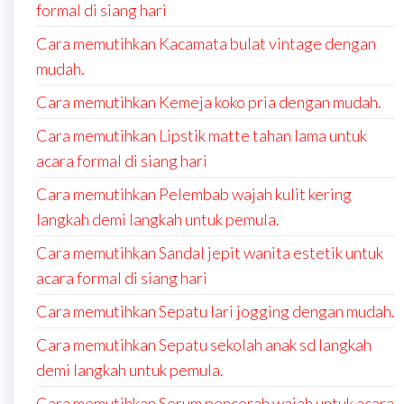
formal di siang hari
Cara memutihkan Kacamata bulat vintage dengan
mudah.
Cara memutihkan Kemeja koko pria dengan mudah.
Cara memutihkan Lipstik matte tahan lama untuk
acara formal di siang hari
Cara memutihkan Pelembab wajah kulit kering
langkah demi langkah untuk pemula.
Cara memutihkan Sandal jepit wanita estetik untuk
acara formal di siang hari
Cara memutihkan Sepatu lari jogging dengan mudah.
Cara memutihkan Sepatu sekolah anak sd langkah
demi langkah untuk pemula.
Cara memutihkan Serum pencerah wajah untuk acara