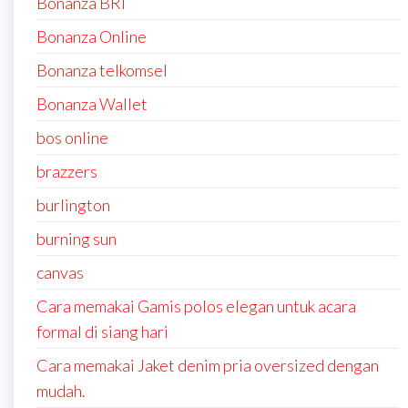
Bonanza BRI
Bonanza Online
Bonanza telkomsel
Bonanza Wallet
bos online
brazzers
burlington
burning sun
canvas
Cara memakai Gamis polos elegan untuk acara
formal di siang hari
Cara memakai Jaket denim pria oversized dengan
mudah.