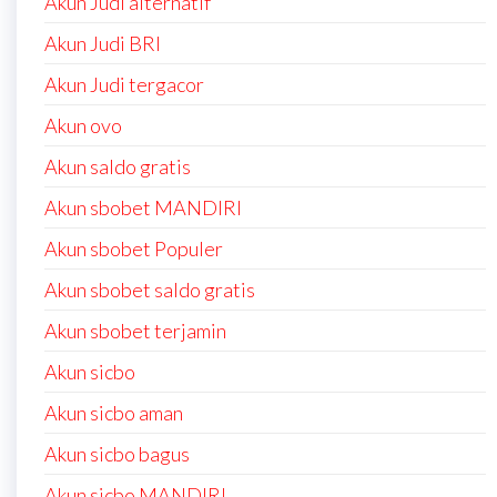
Akun Judi alternatif
Akun Judi BRI
Akun Judi tergacor
Akun ovo
Akun saldo gratis
Akun sbobet MANDIRI
Akun sbobet Populer
Akun sbobet saldo gratis
Akun sbobet terjamin
Akun sicbo
Akun sicbo aman
Akun sicbo bagus
Akun sicbo MANDIRI