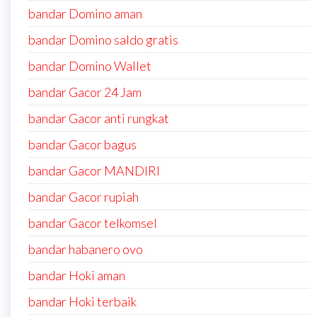
bandar Domino aman
bandar Domino saldo gratis
bandar Domino Wallet
bandar Gacor 24 Jam
bandar Gacor anti rungkat
bandar Gacor bagus
bandar Gacor MANDIRI
bandar Gacor rupiah
bandar Gacor telkomsel
bandar habanero ovo
bandar Hoki aman
bandar Hoki terbaik