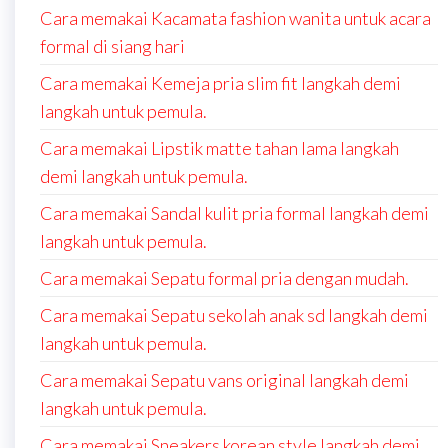
Cara memakai Kacamata fashion wanita untuk acara
formal di siang hari
Cara memakai Kemeja pria slim fit langkah demi
langkah untuk pemula.
Cara memakai Lipstik matte tahan lama langkah
demi langkah untuk pemula.
Cara memakai Sandal kulit pria formal langkah demi
langkah untuk pemula.
Cara memakai Sepatu formal pria dengan mudah.
Cara memakai Sepatu sekolah anak sd langkah demi
langkah untuk pemula.
Cara memakai Sepatu vans original langkah demi
langkah untuk pemula.
Cara memakai Sneakers korean style langkah demi