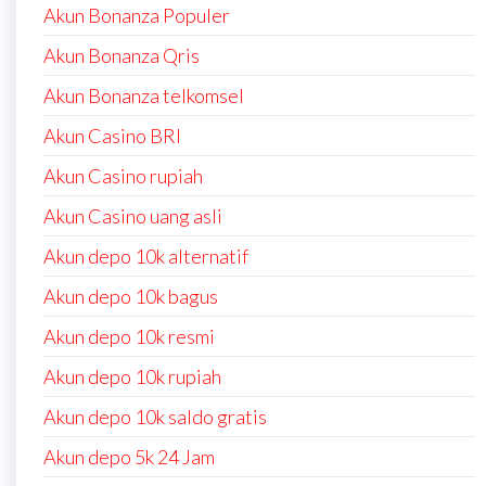
Akun Bonanza Populer
Akun Bonanza Qris
Akun Bonanza telkomsel
Akun Casino BRI
Akun Casino rupiah
Akun Casino uang asli
Akun depo 10k alternatif
Akun depo 10k bagus
Akun depo 10k resmi
Akun depo 10k rupiah
Akun depo 10k saldo gratis
Akun depo 5k 24 Jam