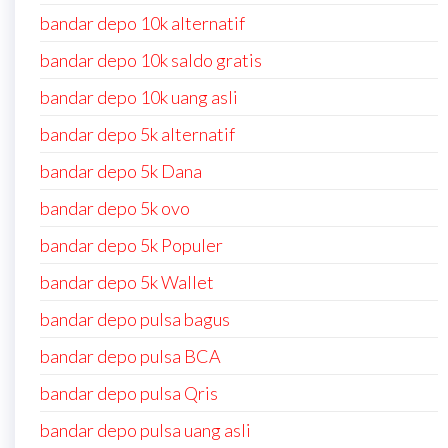
bandar depo 10k alternatif
bandar depo 10k saldo gratis
bandar depo 10k uang asli
bandar depo 5k alternatif
bandar depo 5k Dana
bandar depo 5k ovo
bandar depo 5k Populer
bandar depo 5k Wallet
bandar depo pulsa bagus
bandar depo pulsa BCA
bandar depo pulsa Qris
bandar depo pulsa uang asli