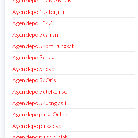
Agen depo 10k MANDIRI
Agen depo 10k terjitu
Agen depo 10k XL
Agen depo 5k aman
Agen depo 5k anti rungkat
Agen depo 5k bagus
Agen depo 5k ovo
Agen depo 5k Qris
Agen depo 5k telkomsel
Agen depo 5k uang asli
Agen depo pulsa Online
Agen depo pulsa ovo
Agen depo pulsa rupiah