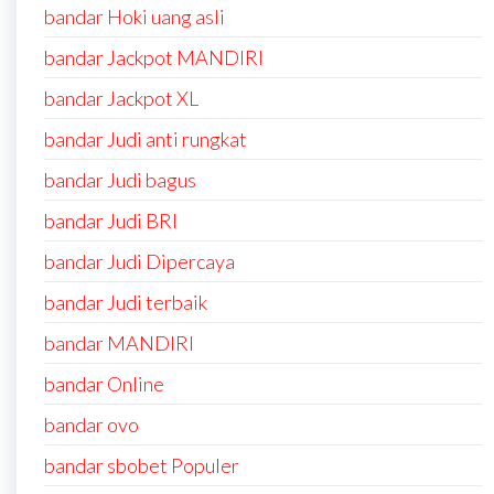
bandar Hoki uang asli
bandar Jackpot MANDIRI
bandar Jackpot XL
bandar Judi anti rungkat
bandar Judi bagus
bandar Judi BRI
bandar Judi Dipercaya
bandar Judi terbaik
bandar MANDIRI
bandar Online
bandar ovo
bandar sbobet Populer