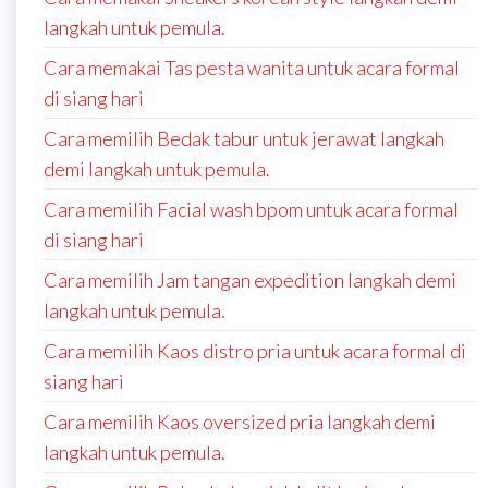
langkah untuk pemula.
Cara memakai Tas pesta wanita untuk acara formal
di siang hari
Cara memilih Bedak tabur untuk jerawat langkah
demi langkah untuk pemula.
Cara memilih Facial wash bpom untuk acara formal
di siang hari
Cara memilih Jam tangan expedition langkah demi
langkah untuk pemula.
Cara memilih Kaos distro pria untuk acara formal di
siang hari
Cara memilih Kaos oversized pria langkah demi
langkah untuk pemula.