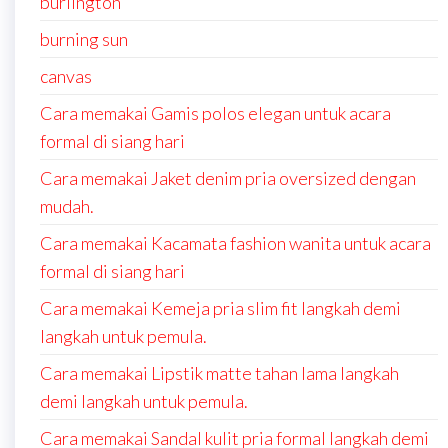
burlington
burning sun
canvas
Cara memakai Gamis polos elegan untuk acara
formal di siang hari
Cara memakai Jaket denim pria oversized dengan
mudah.
Cara memakai Kacamata fashion wanita untuk acara
formal di siang hari
Cara memakai Kemeja pria slim fit langkah demi
langkah untuk pemula.
Cara memakai Lipstik matte tahan lama langkah
demi langkah untuk pemula.
Cara memakai Sandal kulit pria formal langkah demi