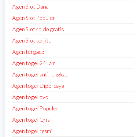
Agen Slot Dana
Agen Slot Populer
Agen Slot saldo gratis
Agen Slot terjitu
Agen tergacor
Agen togel 24 Jam
Agen togel anti rungkat
Agen togel Dipercaya
Agen togel ovo
Agen togel Populer
Agen togel Qris
Agen togel resmi