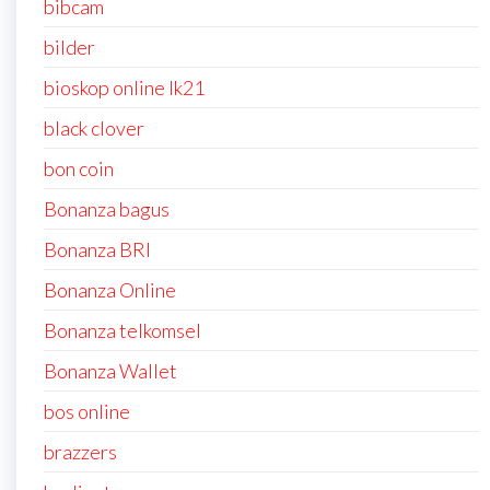
bibcam
bilder
bioskop online lk21
black clover
bon coin
Bonanza bagus
Bonanza BRI
Bonanza Online
Bonanza telkomsel
Bonanza Wallet
bos online
brazzers