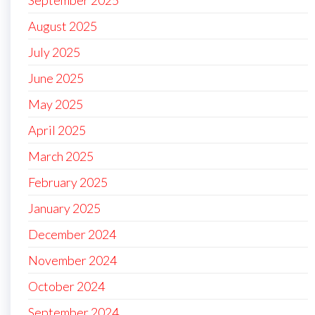
September 2025
August 2025
July 2025
June 2025
May 2025
April 2025
March 2025
February 2025
January 2025
December 2024
November 2024
October 2024
September 2024