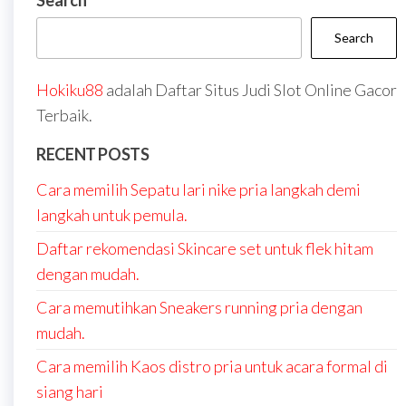
Search
Search
Hokiku88
adalah Daftar Situs Judi Slot Online Gacor
Terbaik.
RECENT POSTS
Cara memilih Sepatu lari nike pria langkah demi
langkah untuk pemula.
Daftar rekomendasi Skincare set untuk flek hitam
dengan mudah.
Cara memutihkan Sneakers running pria dengan
mudah.
Cara memilih Kaos distro pria untuk acara formal di
siang hari