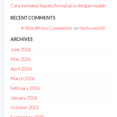
Cara memakai Sepatu formal pria dengan mudah.
RECENT COMMENTS
A WordPress Commenter
on
Hello world!
ARCHIVES
June 2026
May 2026
April 2026
March 2026
February 2026
January 2026
October 2025