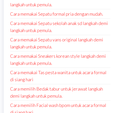
langkah untuk pemula.
Cara memakai Sepatu formal pria dengan mudah.
Cara memakai Sepatu sekolah anak sd langkah demi
langkah untuk pemula.
Cara memakai Sepatu vans original langkah demi
langkah untuk pemula.
Cara memakai Sneakers korean style langkah demi
langkah untuk pemula.
Cara memakai Tas pesta wanita untuk acara formal
di siang hari
Cara memilih Bedak tabur untuk jerawat langkah
demi langkah untuk pemula.
Cara memilih Facial wash bpom untuk acara formal
di siang hari