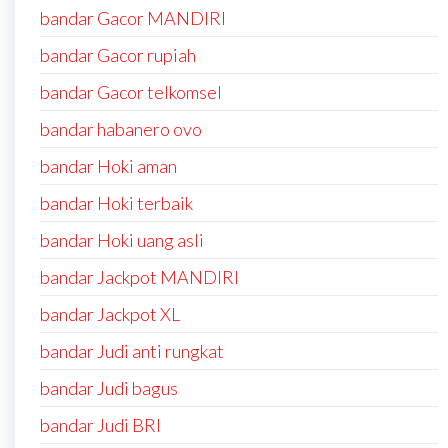
bandar Gacor MANDIRI
bandar Gacor rupiah
bandar Gacor telkomsel
bandar habanero ovo
bandar Hoki aman
bandar Hoki terbaik
bandar Hoki uang asli
bandar Jackpot MANDIRI
bandar Jackpot XL
bandar Judi anti rungkat
bandar Judi bagus
bandar Judi BRI