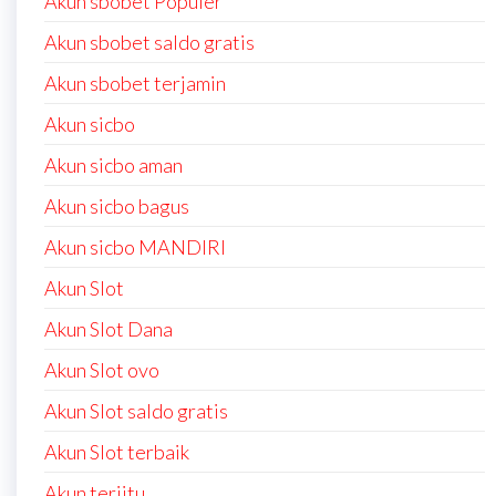
Akun sbobet Populer
Akun sbobet saldo gratis
Akun sbobet terjamin
Akun sicbo
Akun sicbo aman
Akun sicbo bagus
Akun sicbo MANDIRI
Akun Slot
Akun Slot Dana
Akun Slot ovo
Akun Slot saldo gratis
Akun Slot terbaik
Akun terjitu