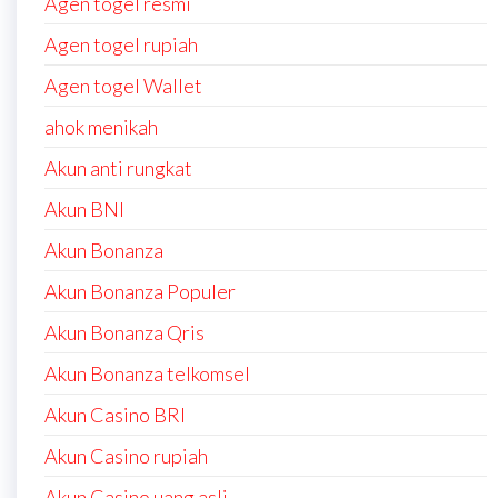
Agen togel resmi
Agen togel rupiah
Agen togel Wallet
ahok menikah
Akun anti rungkat
Akun BNI
Akun Bonanza
Akun Bonanza Populer
Akun Bonanza Qris
Akun Bonanza telkomsel
Akun Casino BRI
Akun Casino rupiah
Akun Casino uang asli