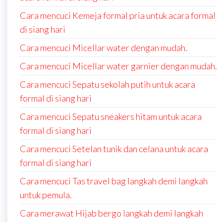
Cara mencuci Kemeja formal pria untuk acara formal
di siang hari
Cara mencuci Micellar water dengan mudah.
Cara mencuci Micellar water garnier dengan mudah.
Cara mencuci Sepatu sekolah putih untuk acara
formal di siang hari
Cara mencuci Sepatu sneakers hitam untuk acara
formal di siang hari
Cara mencuci Setelan tunik dan celana untuk acara
formal di siang hari
Cara mencuci Tas travel bag langkah demi langkah
untuk pemula.
Cara merawat Hijab bergo langkah demi langkah