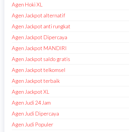
Agen Hoki XL
Agen Jackpot alternatif
Agen Jackpot anti rungkat
Agen Jackpot Dipercaya
Agen Jackpot MANDIRI
Agen Jackpot saldo gratis
Agen Jackpot telkomsel
Agen Jackpot terbaik
Agen Jackpot XL
Agen Judi 24 Jam
Agen Judi Dipercaya
Agen Judi Populer