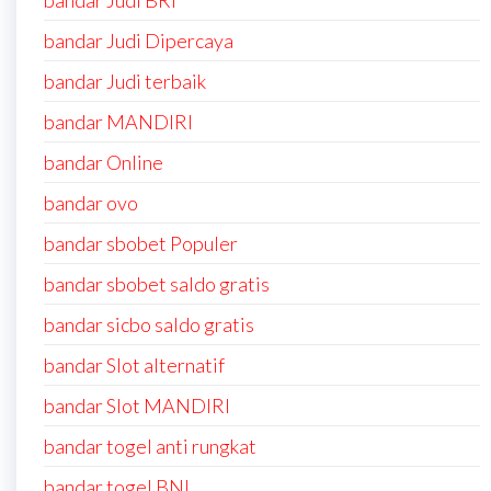
bandar Judi Dipercaya
bandar Judi terbaik
bandar MANDIRI
bandar Online
bandar ovo
bandar sbobet Populer
bandar sbobet saldo gratis
bandar sicbo saldo gratis
bandar Slot alternatif
bandar Slot MANDIRI
bandar togel anti rungkat
bandar togel BNI