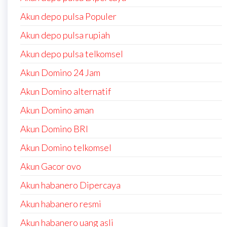
Akun depo pulsa Populer
Akun depo pulsa rupiah
Akun depo pulsa telkomsel
Akun Domino 24 Jam
Akun Domino alternatif
Akun Domino aman
Akun Domino BRI
Akun Domino telkomsel
Akun Gacor ovo
Akun habanero Dipercaya
Akun habanero resmi
Akun habanero uang asli