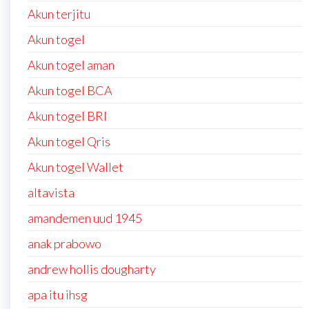
Akun terjitu
Akun togel
Akun togel aman
Akun togel BCA
Akun togel BRI
Akun togel Qris
Akun togel Wallet
altavista
amandemen uud 1945
anak prabowo
andrew hollis dougharty
apa itu ihsg