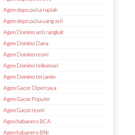
Agen depo pulsa rupiah
Agen depo pulsa uang asli
Agen Domino anti rungkat
Agen Domino Dana
Agen Domino resmi
Agen Domino telkomsel
Agen Domino terjamin
Agen Gacor Dipercaya
Agen Gacor Populer
Agen Gacor resmi
Agen habanero BCA
Agen habanero BNI