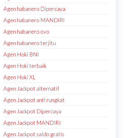
Agen habanero Dipercaya
Agen habanero MANDIRI
Agen habanero ovo
Agen habanero terjitu
Agen Hoki BNI
Agen Hoki terbaik
Agen Hoki XL
Agen Jackpot alternatif
Agen Jackpot anti rungkat
Agen Jackpot Dipercaya
Agen Jackpot MANDIRI
Agen Jackpot saldo gratis