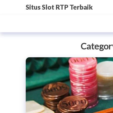
Skip
Situs Slot RTP Terbaik
to
the
content
Categor