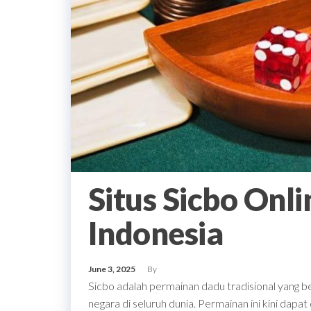
Situs Sicbo Onli
Indonesia
June 3, 2025
By
Sicbo adalah permainan dadu tradisional yang be
negara di seluruh dunia. Permainan ini kini dapat 