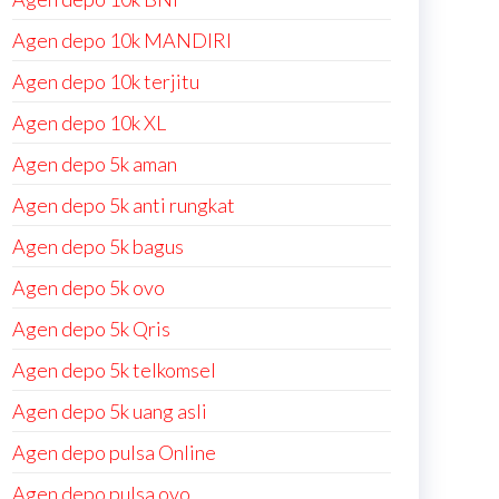
Agen depo 10k MANDIRI
Agen depo 10k terjitu
Agen depo 10k XL
Agen depo 5k aman
Agen depo 5k anti rungkat
Agen depo 5k bagus
Agen depo 5k ovo
Agen depo 5k Qris
Agen depo 5k telkomsel
Agen depo 5k uang asli
Agen depo pulsa Online
Agen depo pulsa ovo