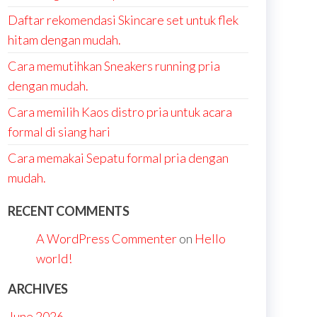
Daftar rekomendasi Skincare set untuk flek
hitam dengan mudah.
Cara memutihkan Sneakers running pria
dengan mudah.
Cara memilih Kaos distro pria untuk acara
formal di siang hari
Cara memakai Sepatu formal pria dengan
mudah.
RECENT COMMENTS
A WordPress Commenter
on
Hello
world!
ARCHIVES
June 2026