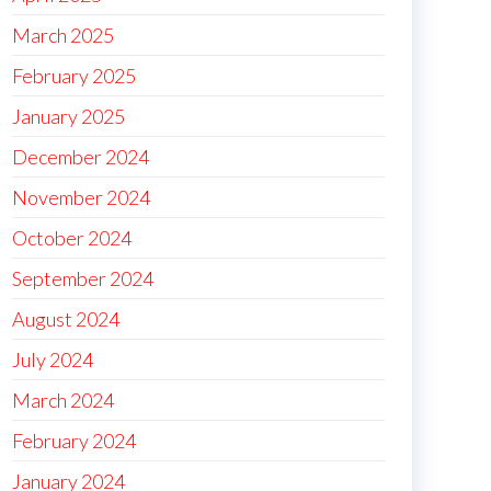
March 2025
February 2025
January 2025
December 2024
November 2024
October 2024
September 2024
August 2024
July 2024
March 2024
February 2024
January 2024