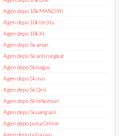
Agen depo 10k MANDIRI
Agen depo 10k terjitu
Agen depo 10k XL
Agen depo 5k aman
Agen depo 5k anti rungkat
Agen depo 5k bagus
Agen depo 5k ovo
Agen depo 5k Qris
Agen depo 5k telkomsel
Agen depo 5k uang asli
Agen depo pulsa Online
Agen depo pulsa ovo