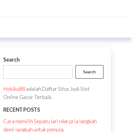
Search
Search
Hokiku88
adalah Daftar Situs Judi Slot
Online Gacor Terbaik.
RECENT POSTS
Cara memilih Sepatu lari nike pria langkah
demi langkah untuk pemula.