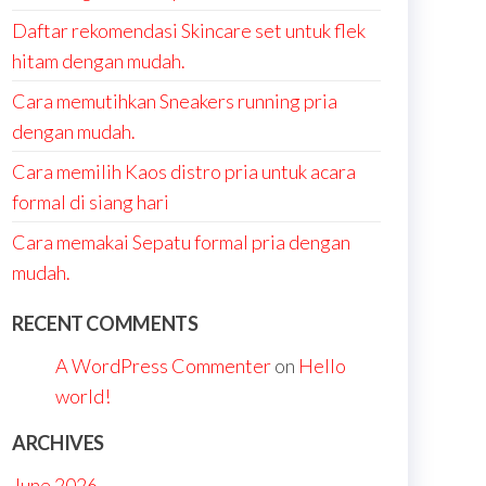
Daftar rekomendasi Skincare set untuk flek
hitam dengan mudah.
Cara memutihkan Sneakers running pria
dengan mudah.
Cara memilih Kaos distro pria untuk acara
formal di siang hari
Cara memakai Sepatu formal pria dengan
mudah.
RECENT COMMENTS
A WordPress Commenter
on
Hello
world!
ARCHIVES
June 2026