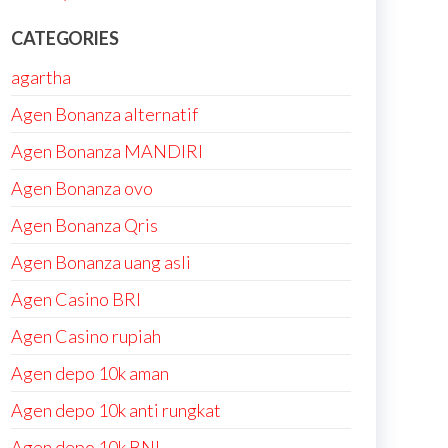
CATEGORIES
agartha
Agen Bonanza alternatif
Agen Bonanza MANDIRI
Agen Bonanza ovo
Agen Bonanza Qris
Agen Bonanza uang asli
Agen Casino BRI
Agen Casino rupiah
Agen depo 10k aman
Agen depo 10k anti rungkat
Agen depo 10k BNI