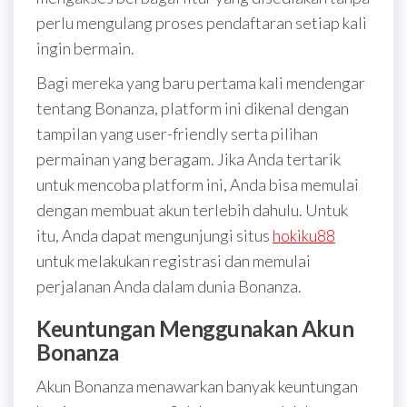
perlu mengulang proses pendaftaran setiap kali
ingin bermain.
Bagi mereka yang baru pertama kali mendengar
tentang Bonanza, platform ini dikenal dengan
tampilan yang user-friendly serta pilihan
permainan yang beragam. Jika Anda tertarik
untuk mencoba platform ini, Anda bisa memulai
dengan membuat akun terlebih dahulu. Untuk
itu, Anda dapat mengunjungi situs
hokiku88
untuk melakukan registrasi dan memulai
perjalanan Anda dalam dunia Bonanza.
Keuntungan Menggunakan Akun
Bonanza
Akun Bonanza menawarkan banyak keuntungan