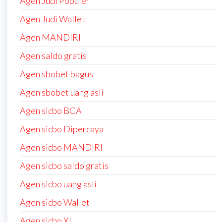
Agen Judi Populer
Agen Judi Wallet
Agen MANDIRI
Agen saldo gratis
Agen sbobet bagus
Agen sbobet uang asli
Agen sicbo BCA
Agen sicbo Dipercaya
Agen sicbo MANDIRI
Agen sicbo saldo gratis
Agen sicbo uang asli
Agen sicbo Wallet
Agen sicbo XL