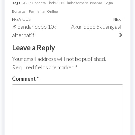
Tags
Akun Bonanza
hokiku88
link alternatif Bonanza
login
Bonanza
Permainan Online
Post
Previous
PREVIOUS
NEXT
Next
bandar depo 10k
Akun depo 5k uang asli
navigation
Post
Post
alternatif
Leave a Reply
Your email address will not be published.
Required fields are marked
*
Comment
*