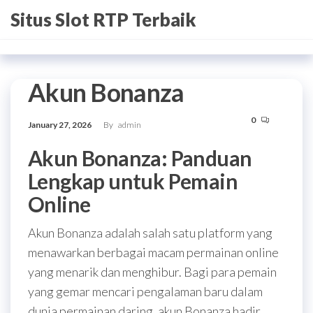
Skip
Situs Slot RTP Terbaik
to
the
content
Akun Bonanza
0
January 27, 2026
By
admin
Akun Bonanza: Panduan
Lengkap untuk Pemain
Online
Akun Bonanza adalah salah satu platform yang
menawarkan berbagai macam permainan online
yang menarik dan menghibur. Bagi para pemain
yang gemar mencari pengalaman baru dalam
dunia permainan daring, akun Bonanza hadir