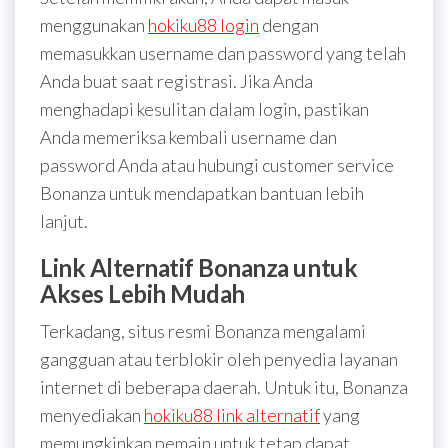
menggunakan
hokiku88 login
dengan
memasukkan username dan password yang telah
Anda buat saat registrasi. Jika Anda
menghadapi kesulitan dalam login, pastikan
Anda memeriksa kembali username dan
password Anda atau hubungi customer service
Bonanza untuk mendapatkan bantuan lebih
lanjut.
Link Alternatif Bonanza untuk
Akses Lebih Mudah
Terkadang, situs resmi Bonanza mengalami
gangguan atau terblokir oleh penyedia layanan
internet di beberapa daerah. Untuk itu, Bonanza
menyediakan
hokiku88 link alternatif
yang
memungkinkan pemain untuk tetap dapat