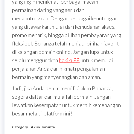
yang ingin menikmati berbagai macam
permainan daring yang seru dan
menguntungkan. Dengan berbagai keuntungan
yang ditawarkan, mulai dari kemudahan akses,
promo menarik, hingga pilihan pembayaran yang
fleksibel, Bonanza telah menjadi pilihan favorit
di kalangan pemain online. Jangan lupa untuk
selalu menggunakan
hokiku88
untuk memulai
perjalanan Anda dan nikmati pengalaman
bermain yang menyenangkan dan aman.
Jadi, jika Anda belum memiliki akun Bonanza,
segera daftar dan mulailah bermain. Jangan
lewatkan kesempatan untuk meraih kemenangan
besar melalui platform ini!
Category
Akun Bonanza