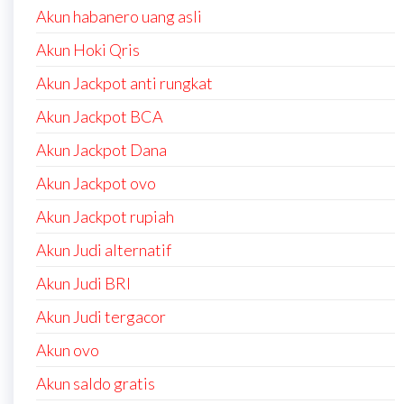
Akun habanero uang asli
Akun Hoki Qris
Akun Jackpot anti rungkat
Akun Jackpot BCA
Akun Jackpot Dana
Akun Jackpot ovo
Akun Jackpot rupiah
Akun Judi alternatif
Akun Judi BRI
Akun Judi tergacor
Akun ovo
Akun saldo gratis