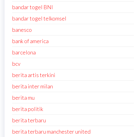
bandar togel BNI
bandar togel telkomsel
banesco
bank of america
barcelona
bcv
berita artis terkini
berita inter milan
berita mu
berita politik
berita terbaru
berita terbaru manchester united