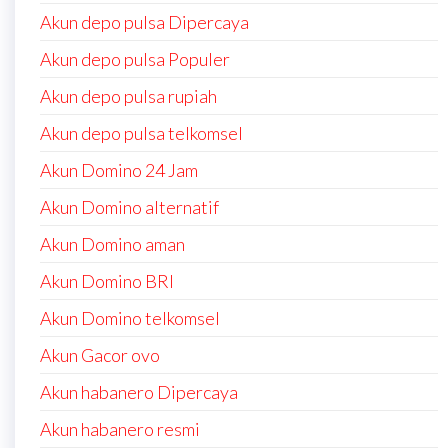
Akun depo pulsa Dipercaya
Akun depo pulsa Populer
Akun depo pulsa rupiah
Akun depo pulsa telkomsel
Akun Domino 24 Jam
Akun Domino alternatif
Akun Domino aman
Akun Domino BRI
Akun Domino telkomsel
Akun Gacor ovo
Akun habanero Dipercaya
Akun habanero resmi