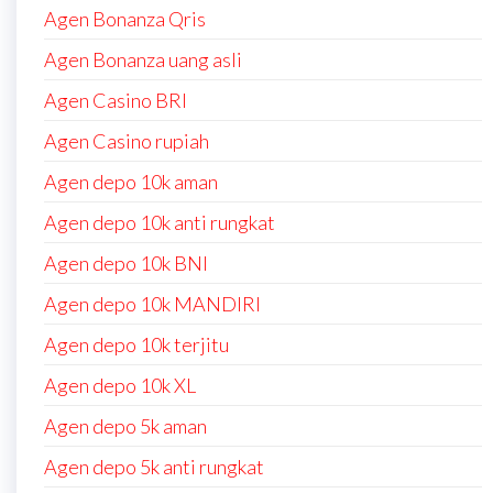
Agen Bonanza Qris
Agen Bonanza uang asli
Agen Casino BRI
Agen Casino rupiah
Agen depo 10k aman
Agen depo 10k anti rungkat
Agen depo 10k BNI
Agen depo 10k MANDIRI
Agen depo 10k terjitu
Agen depo 10k XL
Agen depo 5k aman
Agen depo 5k anti rungkat