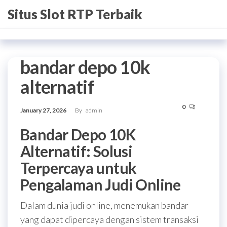
Skip
Situs Slot RTP Terbaik
to
the
content
bandar depo 10k
alternatif
0
January 27, 2026
By
admin
Bandar Depo 10K
Alternatif: Solusi
Terpercaya untuk
Pengalaman Judi Online
Dalam dunia judi online, menemukan bandar
yang dapat dipercaya dengan sistem transaksi