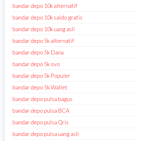
bandar depo 10k alternatif
bandar depo 10k saldo gratis
bandar depo 10k uang asli
bandar depo 5k alternatif
bandar depo 5k Dana
bandar depo 5k ovo
bandar depo 5k Populer
bandar depo 5k Wallet
bandar depo pulsa bagus
bandar depo pulsa BCA
bandar depo pulsa Qris
bandar depo pulsa uang asli