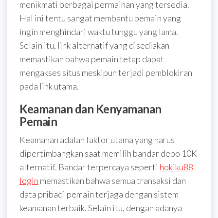
menikmati berbagai permainan yang tersedia.
Hal ini tentu sangat membantu pemain yang
ingin menghindari waktu tunggu yang lama.
Selain itu, link alternatif yang disediakan
memastikan bahwa pemain tetap dapat
mengakses situs meskipun terjadi pemblokiran
pada link utama.
Keamanan dan Kenyamanan
Pemain
Keamanan adalah faktor utama yang harus
dipertimbangkan saat memilih bandar depo 10K
alternatif. Bandar terpercaya seperti
hokiku88
login
memastikan bahwa semua transaksi dan
data pribadi pemain terjaga dengan sistem
keamanan terbaik. Selain itu, dengan adanya