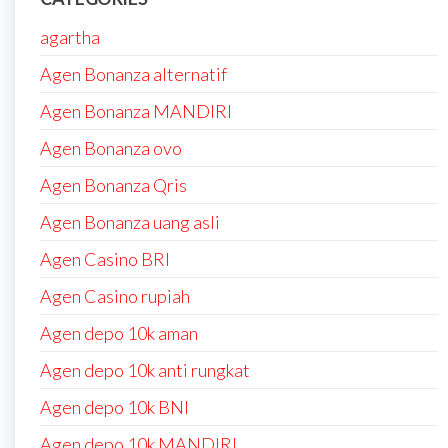
agartha
Agen Bonanza alternatif
Agen Bonanza MANDIRI
Agen Bonanza ovo
Agen Bonanza Qris
Agen Bonanza uang asli
Agen Casino BRI
Agen Casino rupiah
Agen depo 10k aman
Agen depo 10k anti rungkat
Agen depo 10k BNI
Agen depo 10k MANDIRI