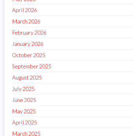
April 2026
March 2026
February 2026
January 2026
October 2025
September 2025
August 2025
July 2025
June 2025
May 2025
April 2025
March 2025