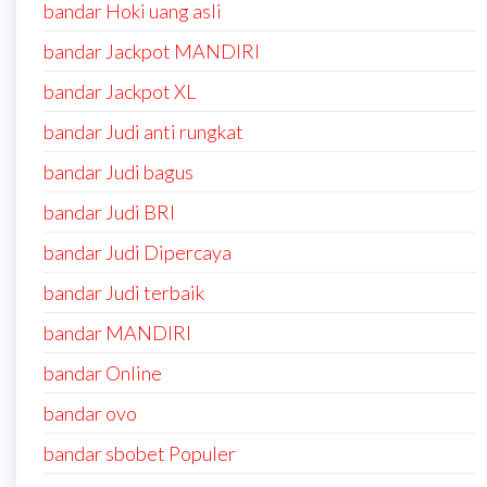
bandar Hoki uang asli
bandar Jackpot MANDIRI
bandar Jackpot XL
bandar Judi anti rungkat
bandar Judi bagus
bandar Judi BRI
bandar Judi Dipercaya
bandar Judi terbaik
bandar MANDIRI
bandar Online
bandar ovo
bandar sbobet Populer