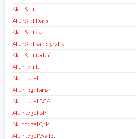
Akun Slot
Akun Slot Dana
Akun Slot ovo
Akun Slot saldo gratis
Akun Slot terbaik
Akun terjitu
Akun togel
Akun togel aman
Akun togel BCA
Akun togel BRI
Akun togel Qris
Akun togel Wallet