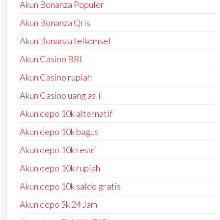
Akun Bonanza Populer
Akun Bonanza Qris
Akun Bonanza telkomsel
Akun Casino BRI
Akun Casino rupiah
Akun Casino uang asli
Akun depo 10k alternatif
Akun depo 10k bagus
Akun depo 10k resmi
Akun depo 10k rupiah
Akun depo 10k saldo gratis
Akun depo 5k 24 Jam