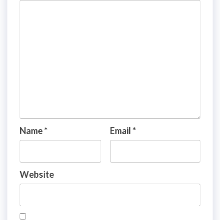
Name
*
Email
*
Website