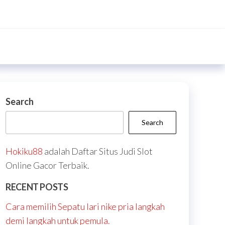
Search
Search
Hokiku88
adalah Daftar Situs Judi Slot
Online Gacor Terbaik.
RECENT POSTS
Cara memilih Sepatu lari nike pria langkah
demi langkah untuk pemula.