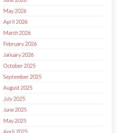
May 2026
April 2026
March 2026
February 2026
January 2026
October 2025
September 2025
August 2025
July 2025
June 2025
May 2025
April 2025