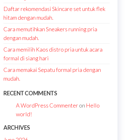
Daftar rekomendasi Skincare set untuk flek
hitam dengan mudah.
Cara memutihkan Sneakers running pria
dengan mudah.
Cara memilih Kaos distro pria untuk acara
formal di siang hari
Cara memakai Sepatu formal pria dengan
mudah.
RECENT COMMENTS
A WordPress Commenter
on
Hello
world!
ARCHIVES
June 2026