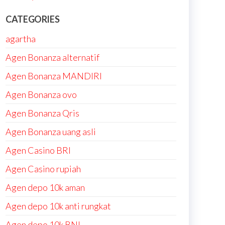
CATEGORIES
agartha
Agen Bonanza alternatif
Agen Bonanza MANDIRI
Agen Bonanza ovo
Agen Bonanza Qris
Agen Bonanza uang asli
Agen Casino BRI
Agen Casino rupiah
Agen depo 10k aman
Agen depo 10k anti rungkat
Agen depo 10k BNI