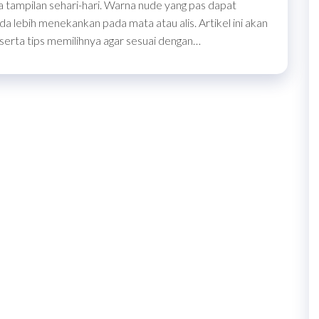
 tampilan sehari-hari. Warna nude yang pas dapat
a lebih menekankan pada mata atau alis. Artikel ini akan
erta tips memilihnya agar sesuai dengan…