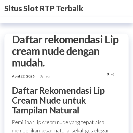
Skip
Situs Slot RTP Terbaik
to
the
content
Daftar rekomendasi Lip
cream nude dengan
mudah.
0
April 22, 2026
By
admin
Daftar Rekomendasi Lip
Cream Nude untuk
Tampilan Natural
Pemilihan lip cream nude yang tepat bisa
memberikan kesan natural sekaligus elegan