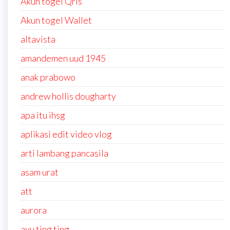
Akun togel Qris
Akun togel Wallet
altavista
amandemen uud 1945
anak prabowo
andrew hollis dougharty
apa itu ihsg
aplikasi edit video vlog
arti lambang pancasila
asam urat
att
aurora
ayu ting ting