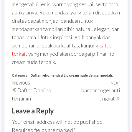
mengetahui jenis, warna yang sesuai, serta cara
aplikasinya. Rekomendasi yang telah disebutkan
di atas dapat menjadi panduan untuk
mendapatkan tampilan bibir natural, elegan, dan
tahan lama. Untuk inspirasi lebih banyak dan
pembelian produk berkualitas, kunjungi
situs
terkait
yang menyediakan berbagai pilihan lip
cream nude terbaik.
Category
Daftar rekomendasi Lip cream nude dengan mudah.
Post
Previous
PREVIOUS
NEXT
Next
Daftar Domino
bandar togel anti
navigation
Post
Post
terjamin
rungkat
Leave a Reply
Your email address will not be published.
Required fields are marked
*