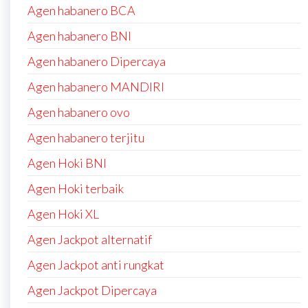
Agen habanero BCA
Agen habanero BNI
Agen habanero Dipercaya
Agen habanero MANDIRI
Agen habanero ovo
Agen habanero terjitu
Agen Hoki BNI
Agen Hoki terbaik
Agen Hoki XL
Agen Jackpot alternatif
Agen Jackpot anti rungkat
Agen Jackpot Dipercaya