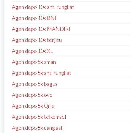
Agen depo 10k anti rungkat
Agen depo 10k BNI
Agen depo 10k MANDIRI
Agen depo 10k terjitu
Agen depo 10k XL
Agen depo 5k aman
Agen depo 5k anti rungkat
Agen depo 5k bagus
Agen depo 5k ovo
Agen depo 5k Qris
Agen depo 5k telkomsel
Agen depo 5k uang asli