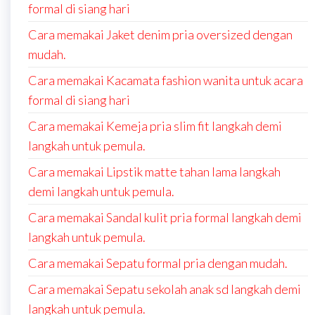
formal di siang hari
Cara memakai Jaket denim pria oversized dengan
mudah.
Cara memakai Kacamata fashion wanita untuk acara
formal di siang hari
Cara memakai Kemeja pria slim fit langkah demi
langkah untuk pemula.
Cara memakai Lipstik matte tahan lama langkah
demi langkah untuk pemula.
Cara memakai Sandal kulit pria formal langkah demi
langkah untuk pemula.
Cara memakai Sepatu formal pria dengan mudah.
Cara memakai Sepatu sekolah anak sd langkah demi
langkah untuk pemula.