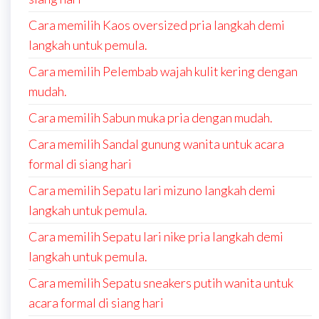
Cara memilih Kaos oversized pria langkah demi
langkah untuk pemula.
Cara memilih Pelembab wajah kulit kering dengan
mudah.
Cara memilih Sabun muka pria dengan mudah.
Cara memilih Sandal gunung wanita untuk acara
formal di siang hari
Cara memilih Sepatu lari mizuno langkah demi
langkah untuk pemula.
Cara memilih Sepatu lari nike pria langkah demi
langkah untuk pemula.
Cara memilih Sepatu sneakers putih wanita untuk
acara formal di siang hari