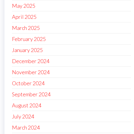
May 2025
April 2025
March 2025
February 2025
January 2025
December 2024
November 2024
October 2024
September 2024
August 2024
July 2024
March 2024