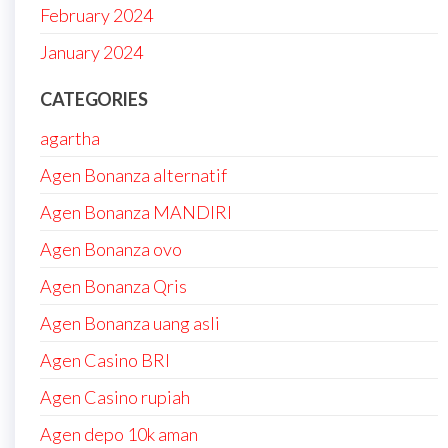
February 2024
January 2024
CATEGORIES
agartha
Agen Bonanza alternatif
Agen Bonanza MANDIRI
Agen Bonanza ovo
Agen Bonanza Qris
Agen Bonanza uang asli
Agen Casino BRI
Agen Casino rupiah
Agen depo 10k aman