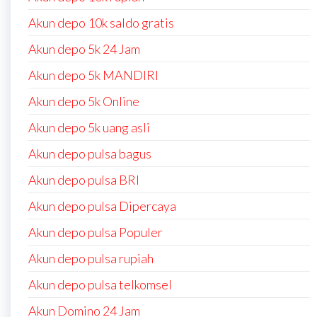
Akun depo 10k saldo gratis
Akun depo 5k 24 Jam
Akun depo 5k MANDIRI
Akun depo 5k Online
Akun depo 5k uang asli
Akun depo pulsa bagus
Akun depo pulsa BRI
Akun depo pulsa Dipercaya
Akun depo pulsa Populer
Akun depo pulsa rupiah
Akun depo pulsa telkomsel
Akun Domino 24 Jam