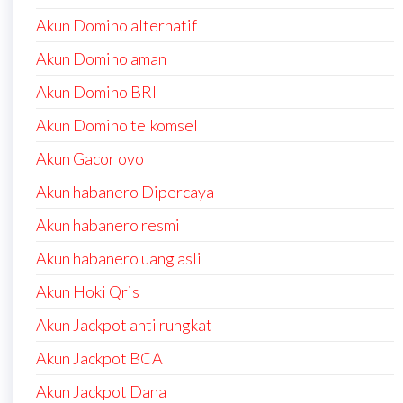
Akun Domino alternatif
Akun Domino aman
Akun Domino BRI
Akun Domino telkomsel
Akun Gacor ovo
Akun habanero Dipercaya
Akun habanero resmi
Akun habanero uang asli
Akun Hoki Qris
Akun Jackpot anti rungkat
Akun Jackpot BCA
Akun Jackpot Dana