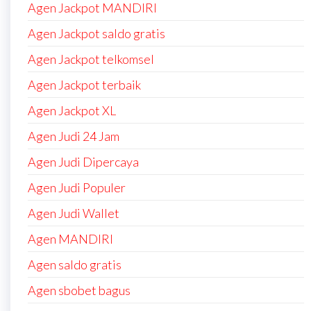
Agen Jackpot MANDIRI
Agen Jackpot saldo gratis
Agen Jackpot telkomsel
Agen Jackpot terbaik
Agen Jackpot XL
Agen Judi 24 Jam
Agen Judi Dipercaya
Agen Judi Populer
Agen Judi Wallet
Agen MANDIRI
Agen saldo gratis
Agen sbobet bagus