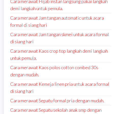
Cara merawat Hijab instan langsung pakai langkah
demi langkah untuk pemula.
Cara merawat Jam tangan automatic untuk acara
formal di siang hari
Cara merawat Jam tangan skmei untuk acara formal
di siang hari
Cara merawat Kaos crop top langkah demi langkah
untuk pemula.
Cara merawat Kaos polos cotton combed 30s
dengan mudah.
Cara merawat Kemeja linen pria untuk acara formal
di siang hari
Cara merawat Sepatu formal pria dengan mudah.
Cara merawat Sepatu sekolah anak smp dengan