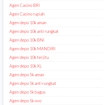
Agen Casino BRI
Agen Casino rupiah
Agen depo 10k aman
Agen depo 10k anti rungkat
Agen depo 10k BNI
Agen depo 10k MANDIRI
Agen depo 10k terjitu
Agen depo 10k XL
Agen depo 5k aman
Agen depo 5k anti rungkat
Agen depo 5k bagus
Agen depo 5k ovo