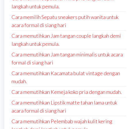
langkah untuk pemula.
Cara memilih Sepatu sneakers putih wanita untuk
acara formal di siang hari
Cara memutihkan Jam tangan couple langkah demi
langkah untuk pemula.
Cara memutihkan Jam tangan minimalis untuk acara
formal di siang hari
Cara memutihkan Kacamata bulat vintage dengan
mudah.
Cara memutihkan Kemeja koko pria dengan mudah.
Cara memutihkan Lipstik matte tahan lama untuk
acara formal di siang hari
Cara memutihkan Pelembab wajah kulit kering