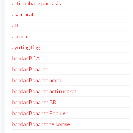
arti lambang pancasila
asam urat
att
aurora
ayu ting ting
bandar BCA
bandar Bonanza
bandar Bonanza aman
bandar Bonanza anti rungkat
bandar Bonanza BRI
bandar Bonanza Populer
bandar Bonanza telkomsel