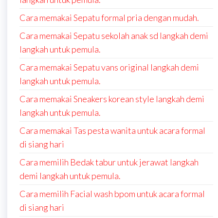
Cara memakai Sepatu formal pria dengan mudah.
Cara memakai Sepatu sekolah anak sd langkah demi
langkah untuk pemula.
Cara memakai Sepatu vans original langkah demi
langkah untuk pemula.
Cara memakai Sneakers korean style langkah demi
langkah untuk pemula.
Cara memakai Tas pesta wanita untuk acara formal
di siang hari
Cara memilih Bedak tabur untuk jerawat langkah
demi langkah untuk pemula.
Cara memilih Facial wash bpom untuk acara formal
di siang hari