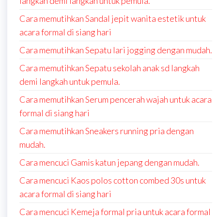
langkah demi langkah untuk pemula.
Cara memutihkan Sandal jepit wanita estetik untuk
acara formal di siang hari
Cara memutihkan Sepatu lari jogging dengan mudah.
Cara memutihkan Sepatu sekolah anak sd langkah
demi langkah untuk pemula.
Cara memutihkan Serum pencerah wajah untuk acara
formal di siang hari
Cara memutihkan Sneakers running pria dengan
mudah.
Cara mencuci Gamis katun jepang dengan mudah.
Cara mencuci Kaos polos cotton combed 30s untuk
acara formal di siang hari
Cara mencuci Kemeja formal pria untuk acara formal