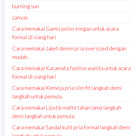
burning sun
canvas
Cara memakai Gamis polos elegan untuk acara
formal di siang hari
Cara memakai Jaket denim pria oversized dengan
mudah.
Cara memakai Kacamata fashion wanita untuk acara
formal di siang hari
Cara memakai Kemeja pria slim fit langkah demi
langkah untuk pemula.
Cara memakai Lipstik matte tahan lama langkah
demi langkah untuk pemula.
Cara memakai Sandal kulit pria formal langkah demi
langkah untuk pemula.