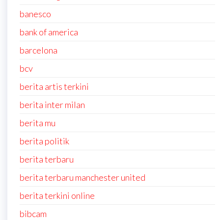
banesco
bank of america
barcelona
bcv
berita artis terkini
berita inter milan
berita mu
berita politik
berita terbaru
berita terbaru manchester united
berita terkini online
bibcam