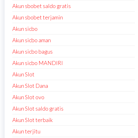
Akun sbobet saldo gratis
Akun sbobet terjamin
Akun sicbo
Akun sicbo aman
Akun sicbo bagus
Akun sicbo MANDIRI
Akun Slot
Akun Slot Dana
Akun Slot ovo
Akun Slot saldo gratis
Akun Slot terbaik
Akun terjitu