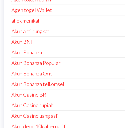
Agen togel Wallet
ahok menikah
Akun anti rungkat
Akun BNI
Akun Bonanza
Akun Bonanza Populer
Akun Bonanza Qris
Akun Bonanza telkomsel
Akun Casino BRI
Akun Casino rupiah
Akun Casino uang asli
Akun depo 10k alternatif