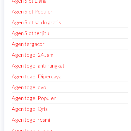
Agen Slot Dana
Agen Slot Populer
Agen Slot saldo gratis
Agen Slot terjitu
Agen tergacor
Agen togel 24 Jam
Agen togel anti rungkat
Agen togel Dipercaya
Agen togel ovo
Agen togel Populer
Agen togel Qris
Agen togel resmi
Agen togel rupiah