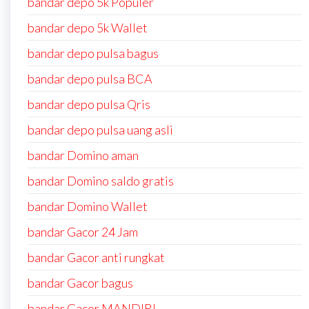
bandar depo 5k Populer
bandar depo 5k Wallet
bandar depo pulsa bagus
bandar depo pulsa BCA
bandar depo pulsa Qris
bandar depo pulsa uang asli
bandar Domino aman
bandar Domino saldo gratis
bandar Domino Wallet
bandar Gacor 24 Jam
bandar Gacor anti rungkat
bandar Gacor bagus
bandar Gacor MANDIRI