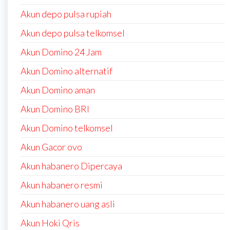
Akun depo pulsa rupiah
Akun depo pulsa telkomsel
Akun Domino 24 Jam
Akun Domino alternatif
Akun Domino aman
Akun Domino BRI
Akun Domino telkomsel
Akun Gacor ovo
Akun habanero Dipercaya
Akun habanero resmi
Akun habanero uang asli
Akun Hoki Qris