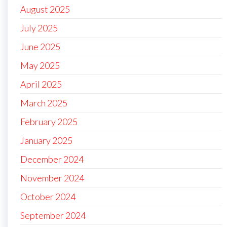
August 2025
July 2025
June 2025
May 2025
April 2025
March 2025
February 2025
January 2025
December 2024
November 2024
October 2024
September 2024