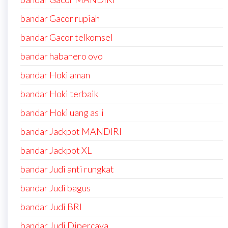
bandar Gacor rupiah
bandar Gacor telkomsel
bandar habanero ovo
bandar Hoki aman
bandar Hoki terbaik
bandar Hoki uang asli
bandar Jackpot MANDIRI
bandar Jackpot XL
bandar Judi anti rungkat
bandar Judi bagus
bandar Judi BRI
bandar Judi Dipercaya