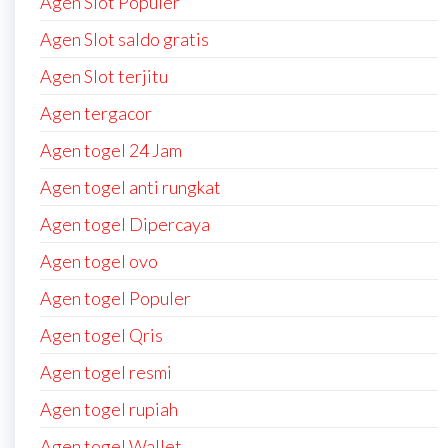
Agen Slot Populer
Agen Slot saldo gratis
Agen Slot terjitu
Agen tergacor
Agen togel 24 Jam
Agen togel anti rungkat
Agen togel Dipercaya
Agen togel ovo
Agen togel Populer
Agen togel Qris
Agen togel resmi
Agen togel rupiah
Agen togel Wallet