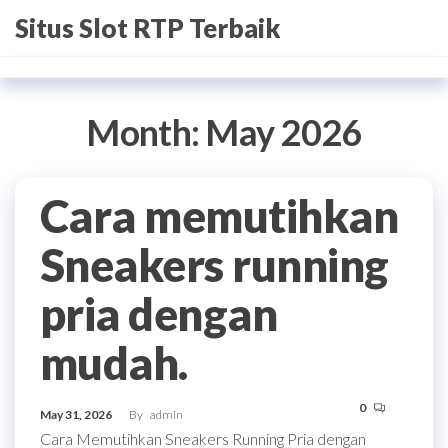
Skip
Situs Slot RTP Terbaik
to
the
content
Month:
May 2026
Cara memutihkan
Sneakers running
pria dengan
mudah.
0
May 31, 2026
By
admin
Cara Memutihkan Sneakers Running Pria dengan