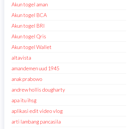
Akun togel aman
Akun togel BCA
Akun togel BRI
Akun togel Qris
Akun togel Wallet
altavista
amandemen uud 1945
anak prabowo
andrew hollis dougharty
apa itu ihsg
aplikasi edit video vlog
arti lambang pancasila