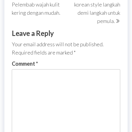
navigation
Pelembab wajah kulit
korean style langkah
kering dengan mudah.
demi langkah untuk
pemula.
Leave a Reply
Your email address will not be published.
Required fields are marked
*
Comment
*