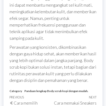
ini dapat membantu mengangkat sel kulit mati,
meningkatkan kelembutan kulit, dan memberikan
efek segar. Namun, penting untuk
memperhatikan frekuensi penggunaan dan
teknik aplikasi agar tidak menimbulkan efek
samping pada kulit.
Perawatan yang konsisten, dikombinasikan
dengan gaya hidup sehat, akan memberikan hasil
yang lebih optimal dalam jangka panjang. Body
scrub kopi bukan solusi instan, tetapi bagian dari
rutinitas perawatan kulit yang perlu dilakukan
dengan disiplin dan pemahaman yang benar.
Category
Panduan lengkap Body scrub kopi dengan mudah.
Post
Previous
PREVIOUS
NEXT
Next
Cara memilih
Cara memakai Sneakers
Post
Post