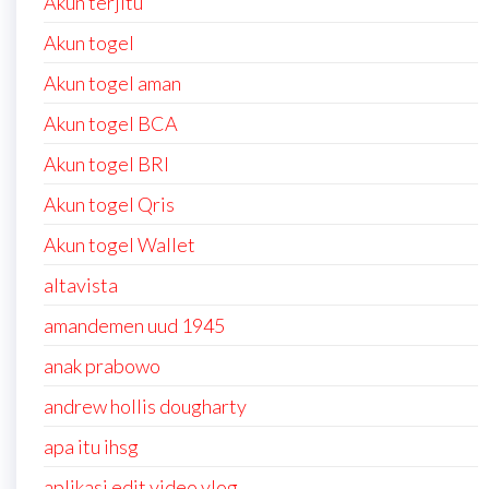
Akun terjitu
Akun togel
Akun togel aman
Akun togel BCA
Akun togel BRI
Akun togel Qris
Akun togel Wallet
altavista
amandemen uud 1945
anak prabowo
andrew hollis dougharty
apa itu ihsg
aplikasi edit video vlog