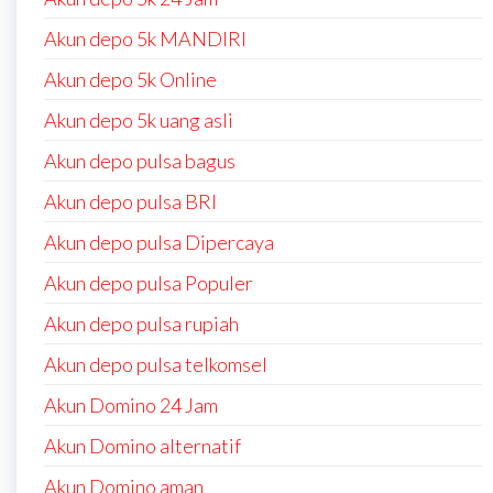
Akun depo 5k MANDIRI
Akun depo 5k Online
Akun depo 5k uang asli
Akun depo pulsa bagus
Akun depo pulsa BRI
Akun depo pulsa Dipercaya
Akun depo pulsa Populer
Akun depo pulsa rupiah
Akun depo pulsa telkomsel
Akun Domino 24 Jam
Akun Domino alternatif
Akun Domino aman