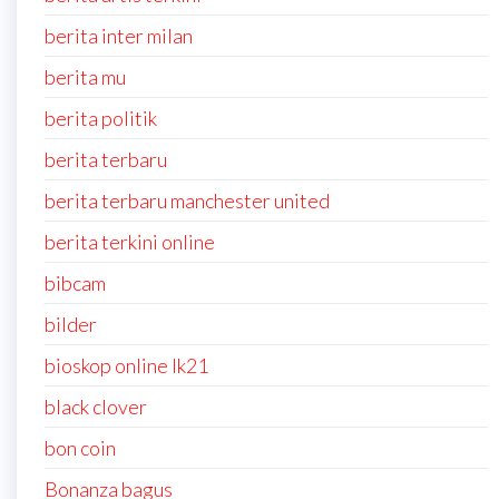
berita inter milan
berita mu
berita politik
berita terbaru
berita terbaru manchester united
berita terkini online
bibcam
bilder
bioskop online lk21
black clover
bon coin
Bonanza bagus