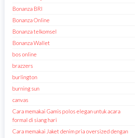
Bonanza BRI
Bonanza Online
Bonanza telkomsel
Bonanza Wallet
bos online
brazzers
burlington
burning sun
canvas
Cara memakai Gamis polos elegan untuk acara
formal di siang hari
Cara memakai Jaket denim pria oversized dengan