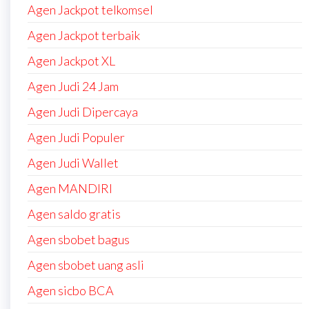
Agen Jackpot telkomsel
Agen Jackpot terbaik
Agen Jackpot XL
Agen Judi 24 Jam
Agen Judi Dipercaya
Agen Judi Populer
Agen Judi Wallet
Agen MANDIRI
Agen saldo gratis
Agen sbobet bagus
Agen sbobet uang asli
Agen sicbo BCA