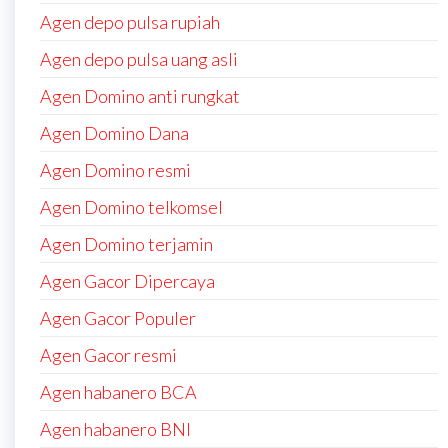
Agen depo pulsa rupiah
Agen depo pulsa uang asli
Agen Domino anti rungkat
Agen Domino Dana
Agen Domino resmi
Agen Domino telkomsel
Agen Domino terjamin
Agen Gacor Dipercaya
Agen Gacor Populer
Agen Gacor resmi
Agen habanero BCA
Agen habanero BNI