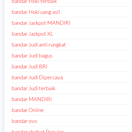
bandar Hoki terbaik
bandar Hoki uang asli
bandar Jackpot MANDIRI
bandar Jackpot XL
bandar Judi anti rungkat
bandar Judi bagus
bandar Judi BRI
bandar Judi Dipercaya
bandar Judi terbaik
bandar MANDIRI
bandar Online
bandar ovo
bandar sbobet Populer