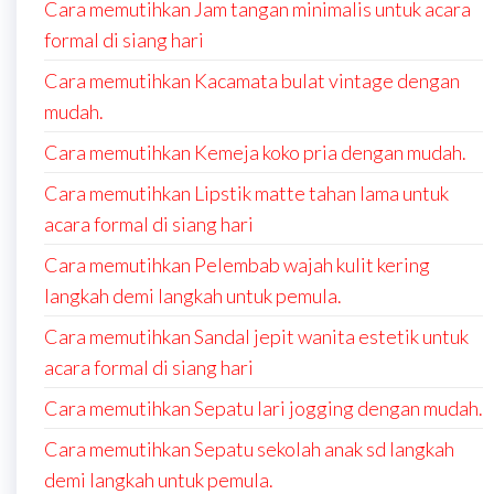
Cara memutihkan Jam tangan minimalis untuk acara
formal di siang hari
Cara memutihkan Kacamata bulat vintage dengan
mudah.
Cara memutihkan Kemeja koko pria dengan mudah.
Cara memutihkan Lipstik matte tahan lama untuk
acara formal di siang hari
Cara memutihkan Pelembab wajah kulit kering
langkah demi langkah untuk pemula.
Cara memutihkan Sandal jepit wanita estetik untuk
acara formal di siang hari
Cara memutihkan Sepatu lari jogging dengan mudah.
Cara memutihkan Sepatu sekolah anak sd langkah
demi langkah untuk pemula.