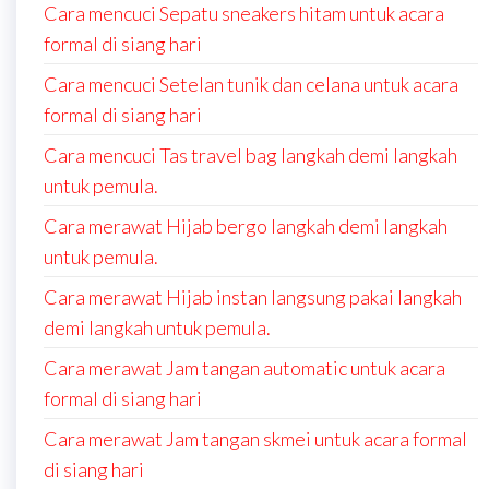
Cara mencuci Sepatu sneakers hitam untuk acara
formal di siang hari
Cara mencuci Setelan tunik dan celana untuk acara
formal di siang hari
Cara mencuci Tas travel bag langkah demi langkah
untuk pemula.
Cara merawat Hijab bergo langkah demi langkah
untuk pemula.
Cara merawat Hijab instan langsung pakai langkah
demi langkah untuk pemula.
Cara merawat Jam tangan automatic untuk acara
formal di siang hari
Cara merawat Jam tangan skmei untuk acara formal
di siang hari