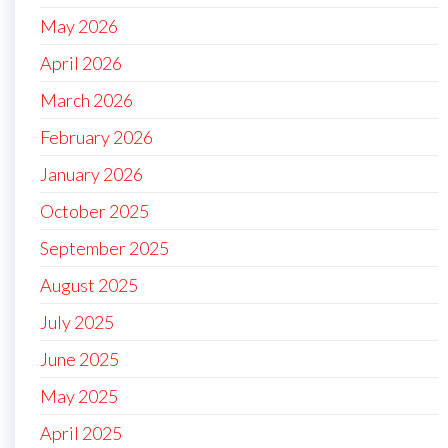
May 2026
April 2026
March 2026
February 2026
January 2026
October 2025
September 2025
August 2025
July 2025
June 2025
May 2025
April 2025