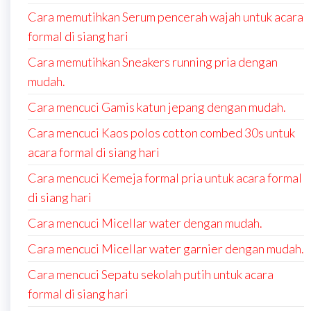
Cara memutihkan Serum pencerah wajah untuk acara
formal di siang hari
Cara memutihkan Sneakers running pria dengan
mudah.
Cara mencuci Gamis katun jepang dengan mudah.
Cara mencuci Kaos polos cotton combed 30s untuk
acara formal di siang hari
Cara mencuci Kemeja formal pria untuk acara formal
di siang hari
Cara mencuci Micellar water dengan mudah.
Cara mencuci Micellar water garnier dengan mudah.
Cara mencuci Sepatu sekolah putih untuk acara
formal di siang hari