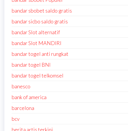
bandar sbobet saldo gratis
bandar sicbo saldo gratis
bandar Slot alternatif
bandar Slot MANDIRI
bandar togel anti rungkat
bandar togel BNI
bandar togel telkomsel
banesco
bank of america
barcelona
bcv
berita artis terkini