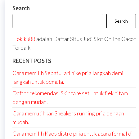
Search
Search
Hokiku88
adalah Daftar Situs Judi Slot Online Gacor
Terbaik.
RECENT POSTS
Cara memilih Sepatu lari nike pria langkah demi
langkah untuk pemula.
Daftar rekomendasi Skincare set untuk flek hitam
dengan mudah.
Cara memutihkan Sneakers running pria dengan
mudah.
Cara memilih Kaos distro pria untuk acara formal di