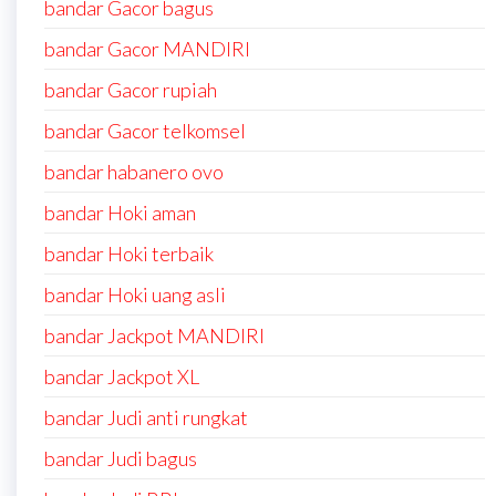
bandar Gacor bagus
bandar Gacor MANDIRI
bandar Gacor rupiah
bandar Gacor telkomsel
bandar habanero ovo
bandar Hoki aman
bandar Hoki terbaik
bandar Hoki uang asli
bandar Jackpot MANDIRI
bandar Jackpot XL
bandar Judi anti rungkat
bandar Judi bagus