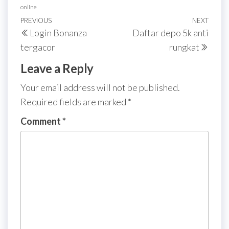
online
Post
Previous
PREVIOUS
NEXT
Next
Login Bonanza
Daftar depo 5k anti
navigation
Post
Post
tergacor
rungkat
Leave a Reply
Your email address will not be published.
Required fields are marked
*
Comment
*