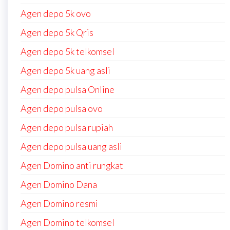
Agen depo 5k ovo
Agen depo 5k Qris
Agen depo 5k telkomsel
Agen depo 5k uang asli
Agen depo pulsa Online
Agen depo pulsa ovo
Agen depo pulsa rupiah
Agen depo pulsa uang asli
Agen Domino anti rungkat
Agen Domino Dana
Agen Domino resmi
Agen Domino telkomsel