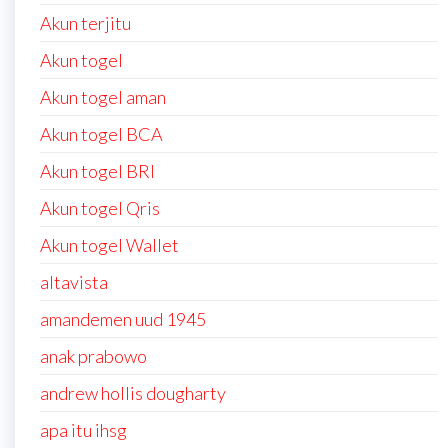
Akun terjitu
Akun togel
Akun togel aman
Akun togel BCA
Akun togel BRI
Akun togel Qris
Akun togel Wallet
altavista
amandemen uud 1945
anak prabowo
andrew hollis dougharty
apa itu ihsg