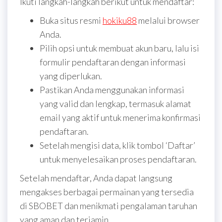
Ikuti langkah-langkah berikut untuk mendaftar:
Buka situs resmi
hokiku88
melalui browser
Anda.
Pilih opsi untuk membuat akun baru, lalu isi
formulir pendaftaran dengan informasi
yang diperlukan.
Pastikan Anda menggunakan informasi
yang valid dan lengkap, termasuk alamat
email yang aktif untuk menerima konfirmasi
pendaftaran.
Setelah mengisi data, klik tombol ‘Daftar’
untuk menyelesaikan proses pendaftaran.
Setelah mendaftar, Anda dapat langsung
mengakses berbagai permainan yang tersedia
di SBOBET dan menikmati pengalaman taruhan
yang aman dan terjamin.