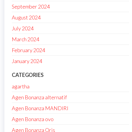
September 2024
August 2024
July 2024
March 2024
February 2024
January 2024
CATEGORIES
agartha
Agen Bonanza alternatif
Agen Bonanza MANDIRI
Agen Bonanza ovo
Agen Bonanza Qris