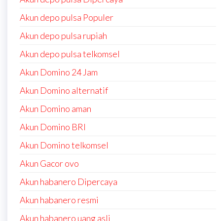
Akun depo pulsa Populer
Akun depo pulsa rupiah
Akun depo pulsa telkomsel
Akun Domino 24 Jam
Akun Domino alternatif
Akun Domino aman
Akun Domino BRI
Akun Domino telkomsel
Akun Gacor ovo
Akun habanero Dipercaya
Akun habanero resmi
Akun habanero uang asli