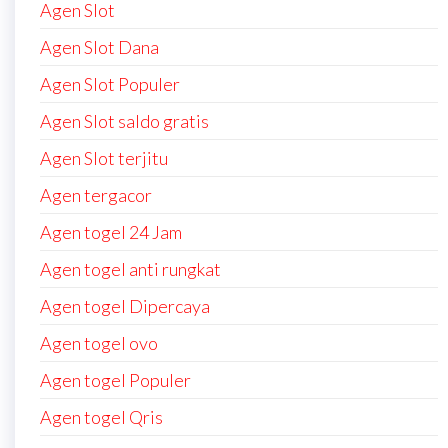
Agen Slot
Agen Slot Dana
Agen Slot Populer
Agen Slot saldo gratis
Agen Slot terjitu
Agen tergacor
Agen togel 24 Jam
Agen togel anti rungkat
Agen togel Dipercaya
Agen togel ovo
Agen togel Populer
Agen togel Qris