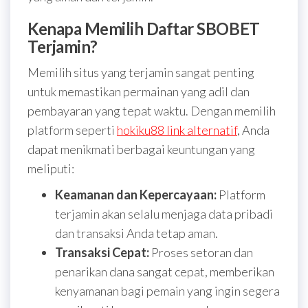
Kenapa Memilih Daftar SBOBET
Terjamin?
Memilih situs yang terjamin sangat penting
untuk memastikan permainan yang adil dan
pembayaran yang tepat waktu. Dengan memilih
platform seperti
hokiku88 link alternatif
, Anda
dapat menikmati berbagai keuntungan yang
meliputi:
Keamanan dan Kepercayaan:
Platform
terjamin akan selalu menjaga data pribadi
dan transaksi Anda tetap aman.
Transaksi Cepat:
Proses setoran dan
penarikan dana sangat cepat, memberikan
kenyamanan bagi pemain yang ingin segera