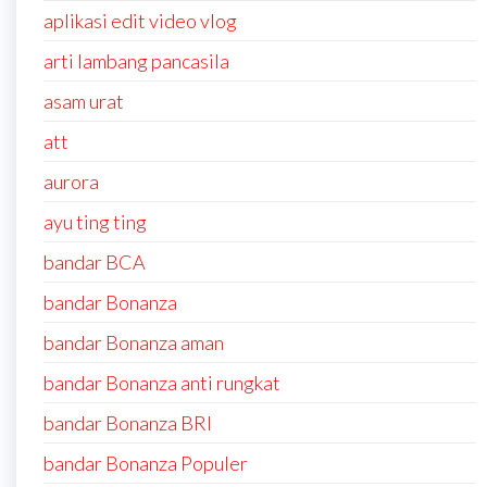
aplikasi edit video vlog
arti lambang pancasila
asam urat
att
aurora
ayu ting ting
bandar BCA
bandar Bonanza
bandar Bonanza aman
bandar Bonanza anti rungkat
bandar Bonanza BRI
bandar Bonanza Populer