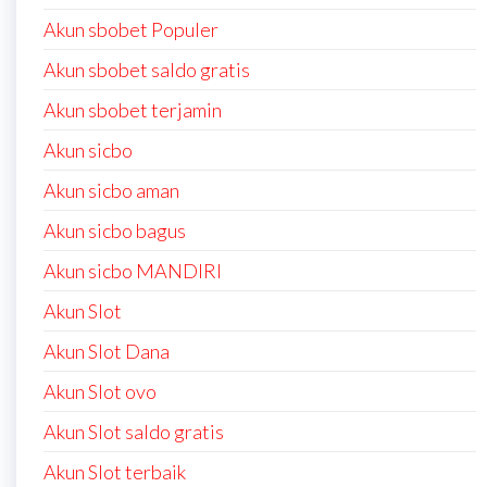
Akun sbobet Populer
Akun sbobet saldo gratis
Akun sbobet terjamin
Akun sicbo
Akun sicbo aman
Akun sicbo bagus
Akun sicbo MANDIRI
Akun Slot
Akun Slot Dana
Akun Slot ovo
Akun Slot saldo gratis
Akun Slot terbaik