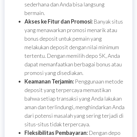
sederhana dan Anda bisa langsung
bermain.
Akses ke Fitur dan Promosi:
Banyak situs
yang menawarkan promosi menarik atau
bonus deposit untuk pemain yang
melakukan deposit dengan nilai minimum
tertentu. Dengan memilih depo 5K, Anda
dapat memanfaatkan berbagai bonus atau
promosi yang disediakan.
Keamanan Terjamin:
Penggunaan metode
deposit yang terpercaya memastikan
bahwa setiap transaksi yang Anda lakukan
aman dan terlindungi, menghindarkan Anda
dari potensi masalah yang sering terjadi di
situs-situs tidak terpercaya.
Fleksibilitas Pembayaran:
Dengan depo