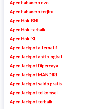
Agen habanero ovo
Agen habanero terjitu
Agen Hoki BNI
Agen Hoki terbaik
Agen Hoki XL
Agen Jackpot alternatif
Agen Jackpot anti rungkat
Agen Jackpot Dipercaya
Agen Jackpot MANDIRI
Agen Jackpot saldo gratis
Agen Jackpot telkomsel
Agen Jackpot terbaik