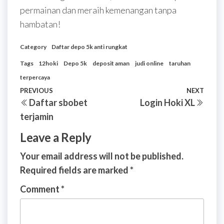
permainan dan meraih kemenangan tanpa
hambatan!
Category
Daftar depo 5k anti rungkat
Tags
12hoki
Depo 5k
deposit aman
judi online
taruhan
terpercaya
Post
Previous
PREVIOUS
NEXT
Next
Daftar sbobet
Login Hoki XL
navigation
Post
Post
terjamin
Leave a Reply
Your email address will not be published.
Required fields are marked
*
Comment
*