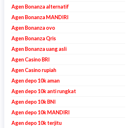
Agen Bonanza alternatif
Agen Bonanza MANDIRI
Agen Bonanza ovo
Agen Bonanza Qris
Agen Bonanza uang asli
Agen Casino BRI
Agen Casino rupiah
Agen depo 10k aman
Agen depo 10k anti rungkat
Agen depo 10k BNI
Agen depo 10k MANDIRI
Agen depo 10k terjitu