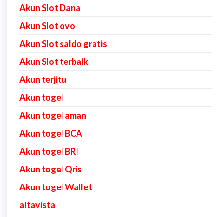
Akun Slot Dana
Akun Slot ovo
Akun Slot saldo gratis
Akun Slot terbaik
Akun terjitu
Akun togel
Akun togel aman
Akun togel BCA
Akun togel BRI
Akun togel Qris
Akun togel Wallet
altavista