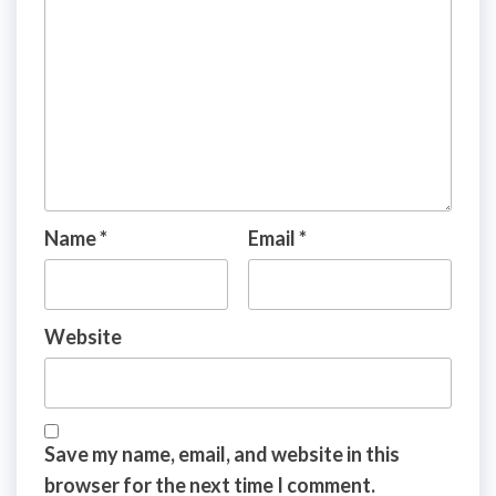
Name
*
Email
*
Website
Save my name, email, and website in this
browser for the next time I comment.