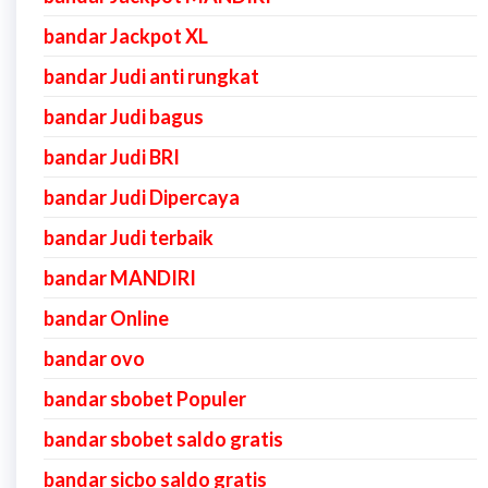
bandar Jackpot XL
bandar Judi anti rungkat
bandar Judi bagus
bandar Judi BRI
bandar Judi Dipercaya
bandar Judi terbaik
bandar MANDIRI
bandar Online
bandar ovo
bandar sbobet Populer
bandar sbobet saldo gratis
bandar sicbo saldo gratis