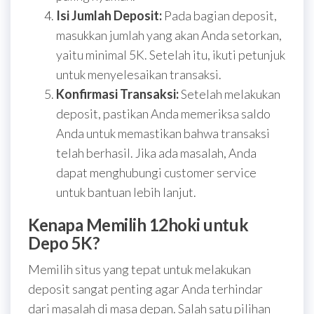
Isi Jumlah Deposit:
Pada bagian deposit,
masukkan jumlah yang akan Anda setorkan,
yaitu minimal 5K. Setelah itu, ikuti petunjuk
untuk menyelesaikan transaksi.
Konfirmasi Transaksi:
Setelah melakukan
deposit, pastikan Anda memeriksa saldo
Anda untuk memastikan bahwa transaksi
telah berhasil. Jika ada masalah, Anda
dapat menghubungi customer service
untuk bantuan lebih lanjut.
Kenapa Memilih 12hoki untuk
Depo 5K?
Memilih situs yang tepat untuk melakukan
deposit sangat penting agar Anda terhindar
dari masalah di masa depan. Salah satu pilihan