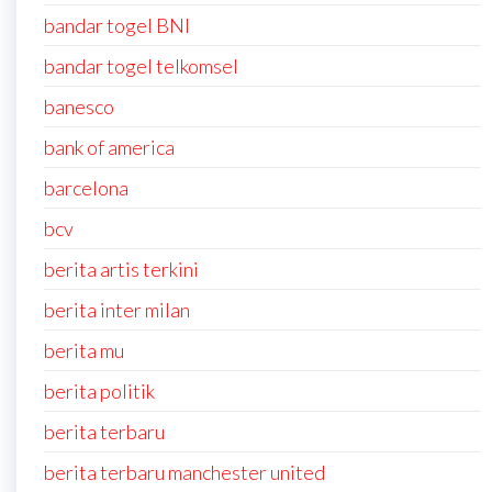
bandar togel BNI
bandar togel telkomsel
banesco
bank of america
barcelona
bcv
berita artis terkini
berita inter milan
berita mu
berita politik
berita terbaru
berita terbaru manchester united