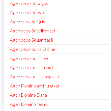
Agen depo 5k bagus
Agen depo 5k ovo
Agen depo 5k Qris
Agen depo 5k telkomsel
Agen depo 5k uang asli
Agen depo pulsa Online
Agen depo pulsa ovo
Agen depo pulsa rupiah
Agen depo pulsa uang asli
Agen Domino anti rungkat
Agen Domino Dana
Agen Domino resmi