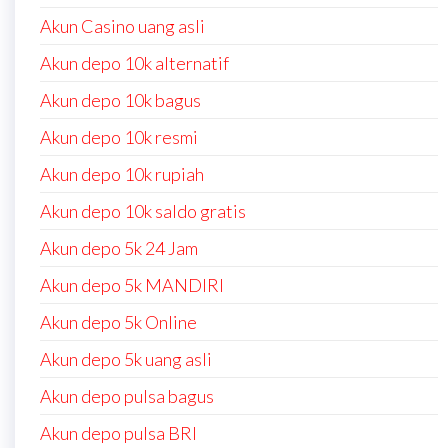
Akun Casino uang asli
Akun depo 10k alternatif
Akun depo 10k bagus
Akun depo 10k resmi
Akun depo 10k rupiah
Akun depo 10k saldo gratis
Akun depo 5k 24 Jam
Akun depo 5k MANDIRI
Akun depo 5k Online
Akun depo 5k uang asli
Akun depo pulsa bagus
Akun depo pulsa BRI