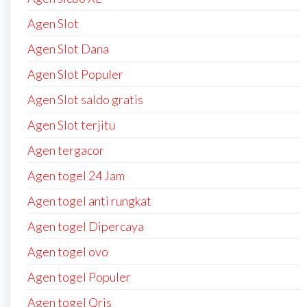
Agen Slot
Agen Slot Dana
Agen Slot Populer
Agen Slot saldo gratis
Agen Slot terjitu
Agen tergacor
Agen togel 24 Jam
Agen togel anti rungkat
Agen togel Dipercaya
Agen togel ovo
Agen togel Populer
Agen togel Qris