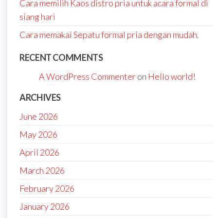
Cara memilih Kaos distro pria untuk acara formal di
siang hari
Cara memakai Sepatu formal pria dengan mudah.
RECENT COMMENTS
A WordPress Commenter
on
Hello world!
ARCHIVES
June 2026
May 2026
April 2026
March 2026
February 2026
January 2026