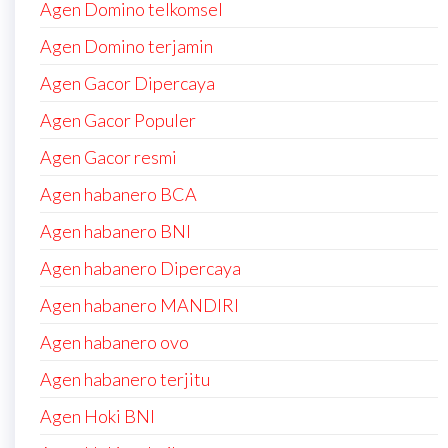
Agen Domino telkomsel
Agen Domino terjamin
Agen Gacor Dipercaya
Agen Gacor Populer
Agen Gacor resmi
Agen habanero BCA
Agen habanero BNI
Agen habanero Dipercaya
Agen habanero MANDIRI
Agen habanero ovo
Agen habanero terjitu
Agen Hoki BNI