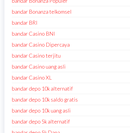
bandar Bonanza Populer
bandar Bonanza telkomsel
bandar BRI
bandar Casino BNI
bandar Casino Dipercaya
bandar Casino terjitu
bandar Casino uang asli
bandar Casino XL
bandar depo 10k alternatif
bandar depo 10k saldo gratis
bandar depo 10k uang asli
bandar depo 5k alternatif
bandar depo 5k Dana