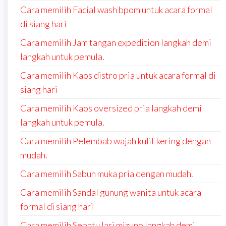
Cara memilih Facial wash bpom untuk acara formal
di siang hari
Cara memilih Jam tangan expedition langkah demi
langkah untuk pemula.
Cara memilih Kaos distro pria untuk acara formal di
siang hari
Cara memilih Kaos oversized pria langkah demi
langkah untuk pemula.
Cara memilih Pelembab wajah kulit kering dengan
mudah.
Cara memilih Sabun muka pria dengan mudah.
Cara memilih Sandal gunung wanita untuk acara
formal di siang hari
Cara memilih Sepatu lari mizuno langkah demi