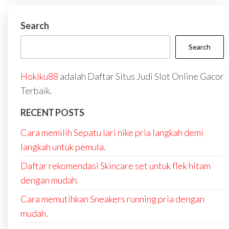
Search
Search
Hokiku88
adalah Daftar Situs Judi Slot Online Gacor
Terbaik.
RECENT POSTS
Cara memilih Sepatu lari nike pria langkah demi
langkah untuk pemula.
Daftar rekomendasi Skincare set untuk flek hitam
dengan mudah.
Cara memutihkan Sneakers running pria dengan
mudah.