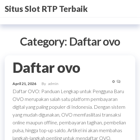
Skip
Situs Slot RTP Terbaik
to
the
content
Category:
Daftar ovo
Daftar ovo
0
April 21, 2026
By
admin
Daftar OVO: Panduan Lengkap untuk Pengguna Baru
OVO merupakan salah satu platform pembayaran
digital yang paling populer di Indonesia. Dengan sistem
yang mudah digunakan, OVO memfasilitasi transaksi
online maupun offline, pembayaran tagihan, pembelian
pulsa, hingga top-up saldo. Artikel ini akan membahas
langkah-langkah penting untuk mendaftar OVO,