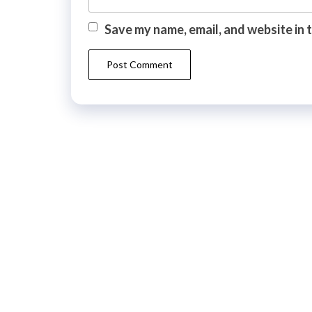
Save my name, email, and website in 