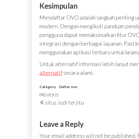
Kesimpulan
Mendaftar OVO adalah langkah penting un
modern. Dengan mengikuti panduan pendaft
pengguna dapat memaksimalkan fitur OVO 
integrasi dengan berbagai layanan. Pasti
menggunakan aplikasi terbaru untuk keam
Untuk alternatif informasi lebih lanjut me
alternatif
secara alami.
Category
Daftar ovo
Post
Previous
PREVIOUS
situs Judi terjitu
navigation
Post
Leave a Reply
Your email address will not be published.