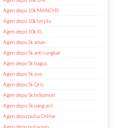
Agen depo 10k MANDIRI
Agen depo 10k terjitu
Agen depo 10k XL
Agen depo 5k aman
Agen depo 5k anti rungkat
Agen depo 5k bagus
Agen depo 5k ovo
Agen depo 5k Qris
Agen depo 5k telkomsel
Agen depo 5k uang asli
Agen depo pulsa Online
Agen depo pulsa ovo