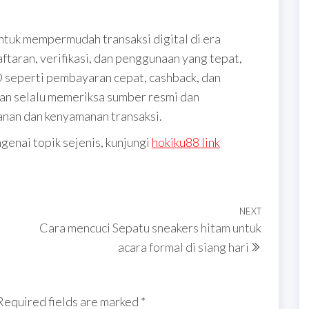
tuk mempermudah transaksi digital di era
aran, verifikasi, dan penggunaan yang tepat,
seperti pembayaran cepat, cashback, dan
kan selalu memeriksa sumber resmi dan
anan dan kenyamanan transaksi.
ngenai topik sejenis, kunjungi
hokiku88 link
NEXT
Next
Cara mencuci Sepatu sneakers hitam untuk
Post
acara formal di siang hari
Required fields are marked
*