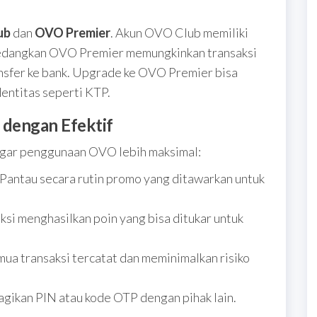
ub
dan
OVO Premier
. Akun OVO Club memiliki
, sedangkan OVO Premier memungkinkan transaksi
ansfer ke bank. Upgrade ke OVO Premier bisa
ntitas seperti KTP.
dengan Efektif
s agar penggunaan OVO lebih maksimal:
Pantau secara rutin promo yang ditawarkan untuk
ksi menghasilkan poin yang bisa ditukar untuk
a transaksi tercatat dan meminimalkan risiko
ikan PIN atau kode OTP dengan pihak lain.