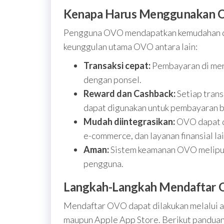
Kenapa Harus Menggunakan 
Pengguna OVO mendapatkan kemudahan dal
keunggulan utama OVO antara lain:
Transaksi cepat:
Pembayaran di merc
dengan ponsel.
Reward dan Cashback:
Setiap tran
dapat digunakan untuk pembayaran b
Mudah diintegrasikan:
OVO dapat di
e-commerce, dan layanan finansial lai
Aman:
Sistem keamanan OVO meliputi
pengguna.
Langkah-Langkah Mendaftar
Mendaftar OVO dapat dilakukan melalui ap
maupun Apple App Store. Berikut panduan