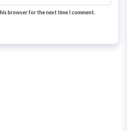
this browser for the next time I comment.