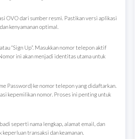
i OVO dari sumber resmi. Pastikan versi aplikasi
 dan kenyamanan optimal.
” atau “Sign Up”. Masukkan nomor telepon aktif
Nomor ini akan menjadi identitas utama untuk
e Password) ke nomor telepon yang didaftarkan.
si kepemilikan nomor. Proses ini penting untuk
ibadi seperti nama lengkap, alamat email, dan
tuk keperluan transaksi dan keamanan.