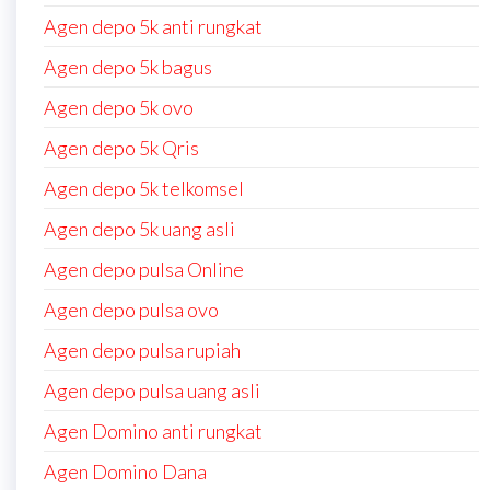
Agen depo 5k anti rungkat
Agen depo 5k bagus
Agen depo 5k ovo
Agen depo 5k Qris
Agen depo 5k telkomsel
Agen depo 5k uang asli
Agen depo pulsa Online
Agen depo pulsa ovo
Agen depo pulsa rupiah
Agen depo pulsa uang asli
Agen Domino anti rungkat
Agen Domino Dana