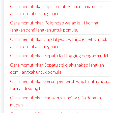
Cara memutihkan Lipstik matte tahan lama untuk
acara formal di siang hari
Cara memutihkan Pelembab wajah kulit kering
langkah demi langkah untuk pemula.
Cara memutihkan Sandal jepit wanita estetik untuk
acara formal di siang hari
Cara memutihkan Sepatu lari jogging dengan mudah.
Cara memutihkan Sepatu sekolah anak sd langkah
demi langkah untuk pemula.
Cara memutihkan Serum pencerah wajah untuk acara
formal di siang hari
Cara memutihkan Sneakers running pria dengan
mudah.