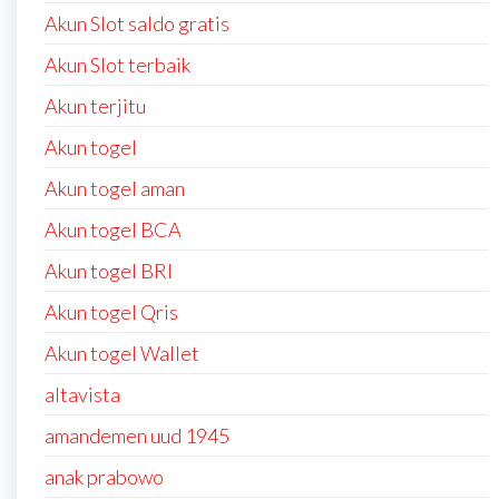
Akun Slot saldo gratis
Akun Slot terbaik
Akun terjitu
Akun togel
Akun togel aman
Akun togel BCA
Akun togel BRI
Akun togel Qris
Akun togel Wallet
altavista
amandemen uud 1945
anak prabowo