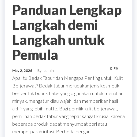
Panduan Lengkap
Langkah demi
Langkah untuk
Pemula
0
May 2, 2026
By
admin
Apa Itu Bedak Tabur dan Mengapa Penting untuk Kulit
Berjerawat? Bedak tabur merupakan jenis kosmetik
berbentuk bubuk halus yang digunakan untuk menahan
minyak, mengatur kilau wajah, dan memberikan hasil
akhir yang lebih matte. Bagi pemilik kulit berjerawat,
pemilihan bedak tabur yang tepat sangat krusial karena
beberapa produk dapat menyumbat pori atau
memperparah iritasi. Berbeda dengan…