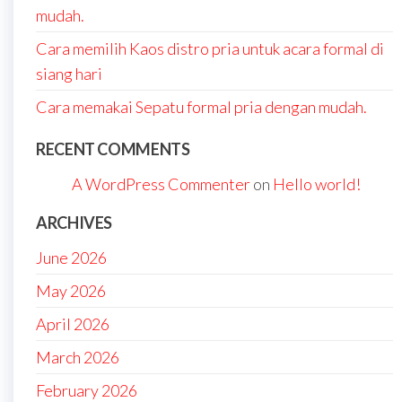
mudah.
Cara memilih Kaos distro pria untuk acara formal di
siang hari
Cara memakai Sepatu formal pria dengan mudah.
RECENT COMMENTS
A WordPress Commenter
on
Hello world!
ARCHIVES
June 2026
May 2026
April 2026
March 2026
February 2026