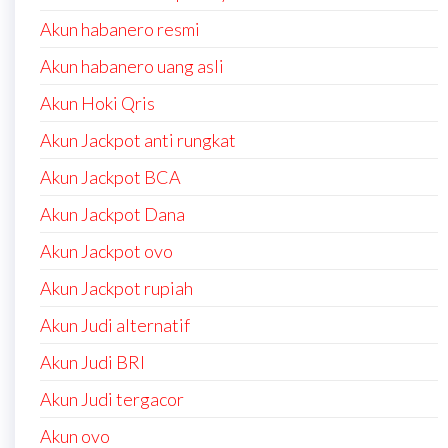
Akun habanero resmi
Akun habanero uang asli
Akun Hoki Qris
Akun Jackpot anti rungkat
Akun Jackpot BCA
Akun Jackpot Dana
Akun Jackpot ovo
Akun Jackpot rupiah
Akun Judi alternatif
Akun Judi BRI
Akun Judi tergacor
Akun ovo