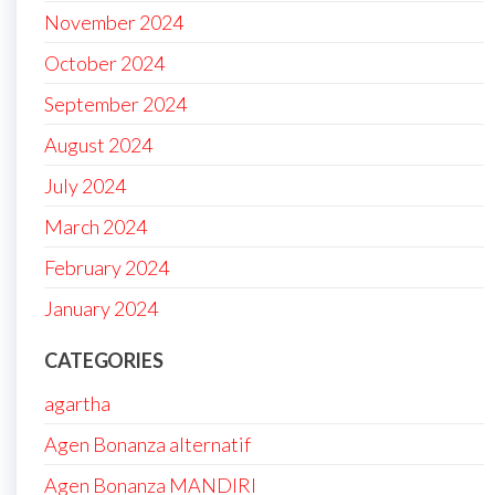
November 2024
October 2024
September 2024
August 2024
July 2024
March 2024
February 2024
January 2024
CATEGORIES
agartha
Agen Bonanza alternatif
Agen Bonanza MANDIRI