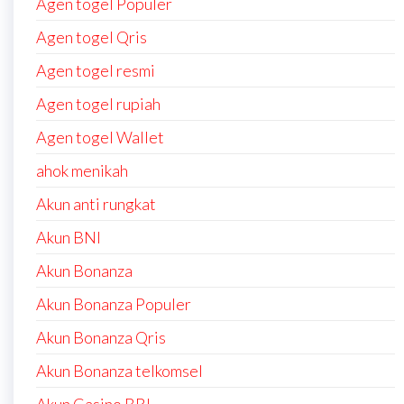
Agen togel Populer
Agen togel Qris
Agen togel resmi
Agen togel rupiah
Agen togel Wallet
ahok menikah
Akun anti rungkat
Akun BNI
Akun Bonanza
Akun Bonanza Populer
Akun Bonanza Qris
Akun Bonanza telkomsel