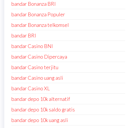
bandar Bonanza BRI
bandar Bonanza Populer
bandar Bonanza telkomsel
bandar BRI
bandar Casino BNI
bandar Casino Dipercaya
bandar Casino terjitu
bandar Casino uang asli
bandar Casino XL
bandar depo 10k alternatif
bandar depo 10k saldo gratis
bandar depo 10k uang asli