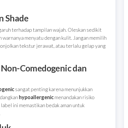
an Shade
aruh terhadap tampilan wajah. Oleskan sedikit
ah warnanya menyatu dengan kulit. Jangan memilih
onjolkan tekstur jerawat, atau terlalu gelap yang
el Non-Comedogenic dan
ogenic
sangat penting karena menunjukkan
Sedangkan
hypoallergenic
menandakan risiko
a label ini memastikan bedak aman untuk
.
duk