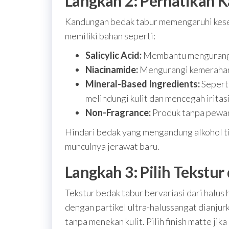
Langkah 2: Perhatikan 
Kandungan bedak tabur memengaruhi keseh
memiliki bahan seperti:
Salicylic Acid:
Membantu mengurangi
Niacinamide:
Mengurangi kemerahan 
Mineral-Based Ingredients:
Seperti
melindungi kulit dan mencegah iritasi
Non-Fragrance:
Produk tanpa pewangi
Hindari bedak yang mengandung alkohol t
munculnya jerawat baru.
Langkah 3: Pilih Tekstur
Tekstur bedak tabur bervariasi dari halus 
dengan partikel ultra-halussangat dianju
tanpa menekan kulit. Pilih finish matte jik