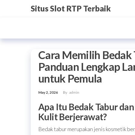
Skip
Situs Slot RTP Terbaik
to
the
content
Cara Memilih Bedak 
Panduan Lengkap La
untuk Pemula
May 2, 2026
By
admin
Apa Itu Bedak Tabur da
Kulit Berjerawat?
Bedak tabur merupakan jenis kosmetik ber