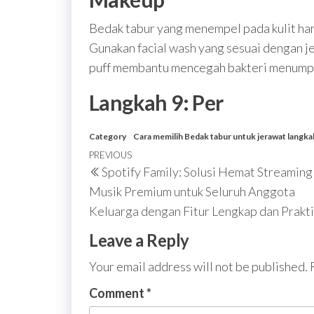
Bedak tabur yang menempel pada kulit har
Gunakan facial wash yang sesuai dengan jen
puff membantu mencegah bakteri menumpu
Langkah 9: Per
Category
Cara memilih Bedak tabur untuk jerawat langka
Post
Previous
PREVIOUS
Spotify Family: Solusi Hemat Streaming
navigation
Post
Musik Premium untuk Seluruh Anggota
Keluarga dengan Fitur Lengkap dan Prakti
Leave a Reply
Your email address will not be published.
Comment
*