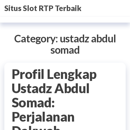
Skip
Situs Slot RTP Terbaik
to
the
content
Category:
ustadz abdul
somad
Profil Lengkap
Ustadz Abdul
Somad:
Perjalanan