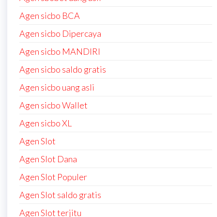
Agen sicbo BCA
Agen sicbo Dipercaya
Agen sicbo MANDIRI
Agen sicbo saldo gratis
Agen sicbo uang asli
Agen sicbo Wallet
Agen sicbo XL
Agen Slot
Agen Slot Dana
Agen Slot Populer
Agen Slot saldo gratis
Agen Slot terjitu