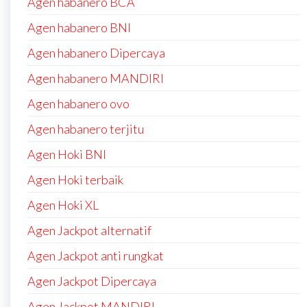
Agen habanero BCA
Agen habanero BNI
Agen habanero Dipercaya
Agen habanero MANDIRI
Agen habanero ovo
Agen habanero terjitu
Agen Hoki BNI
Agen Hoki terbaik
Agen Hoki XL
Agen Jackpot alternatif
Agen Jackpot anti rungkat
Agen Jackpot Dipercaya
Agen Jackpot MANDIRI