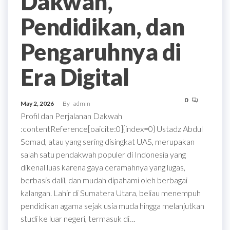
Dakwah,
Pendidikan, dan
Pengaruhnya di
Era Digital
0
May 2, 2026
By
admin
Profil dan Perjalanan Dakwah
:contentReference[oaicite:0]{index=0} Ustadz Abdul
Somad, atau yang sering disingkat UAS, merupakan
salah satu pendakwah populer di Indonesia yang
dikenal luas karena gaya ceramahnya yang lugas,
berbasis dalil, dan mudah dipahami oleh berbagai
kalangan. Lahir di Sumatera Utara, beliau menempuh
pendidikan agama sejak usia muda hingga melanjutkan
studi ke luar negeri, termasuk di…