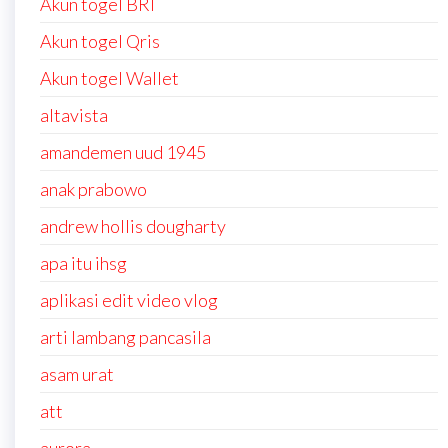
Akun togel BRI
Akun togel Qris
Akun togel Wallet
altavista
amandemen uud 1945
anak prabowo
andrew hollis dougharty
apa itu ihsg
aplikasi edit video vlog
arti lambang pancasila
asam urat
att