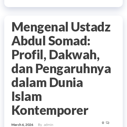
Mengenal Ustadz
Abdul Somad:
Profil, Dakwah,
dan Pengaruhnya
dalam Dunia
Islam
Kontemporer
0
March 6, 2026
By
admin