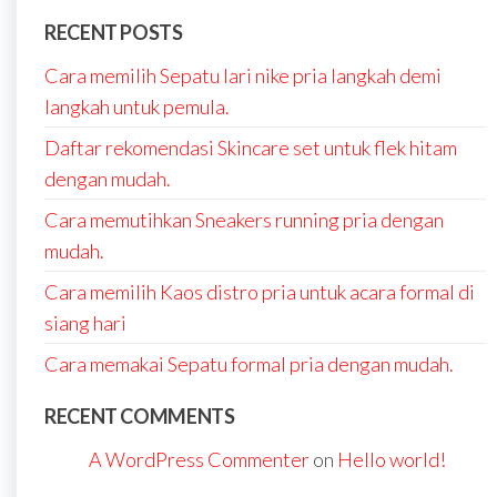
RECENT POSTS
Cara memilih Sepatu lari nike pria langkah demi
langkah untuk pemula.
Daftar rekomendasi Skincare set untuk flek hitam
dengan mudah.
Cara memutihkan Sneakers running pria dengan
mudah.
Cara memilih Kaos distro pria untuk acara formal di
siang hari
Cara memakai Sepatu formal pria dengan mudah.
RECENT COMMENTS
A WordPress Commenter
on
Hello world!