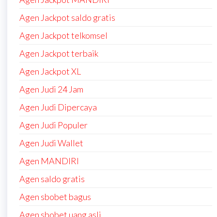
Agen Jackpot saldo gratis
Agen Jackpot telkomsel
Agen Jackpot terbaik
Agen Jackpot XL
Agen Judi 24 Jam
Agen Judi Dipercaya
Agen Judi Populer
Agen Judi Wallet
Agen MANDIRI
Agen saldo gratis
Agen sbobet bagus
Agen sbobet uang asli