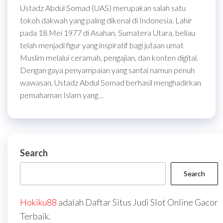
Ustadz Abdul Somad (UAS) merupakan salah satu
tokoh dakwah yang paling dikenal di Indonesia. Lahir
pada 18 Mei 1977 di Asahan, Sumatera Utara, beliau
telah menjadi figur yang inspiratif bagi jutaan umat
Muslim melalui ceramah, pengajian, dan konten digital.
Dengan gaya penyampaian yang santai namun penuh
wawasan, Ustadz Abdul Somad berhasil menghadirkan
pemahaman Islam yang…
Search
Search
Hokiku88
adalah Daftar Situs Judi Slot Online Gacor
Terbaik.