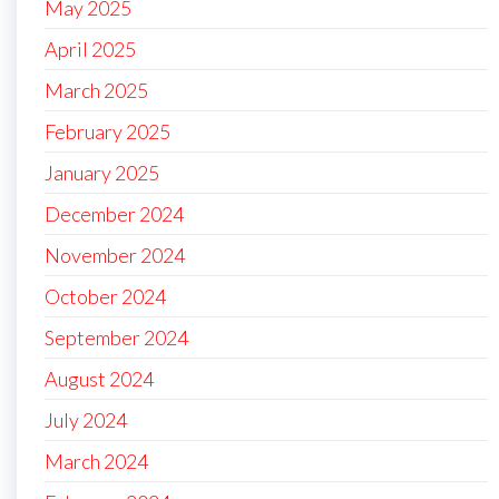
May 2025
April 2025
March 2025
February 2025
January 2025
December 2024
November 2024
October 2024
September 2024
August 2024
July 2024
March 2024