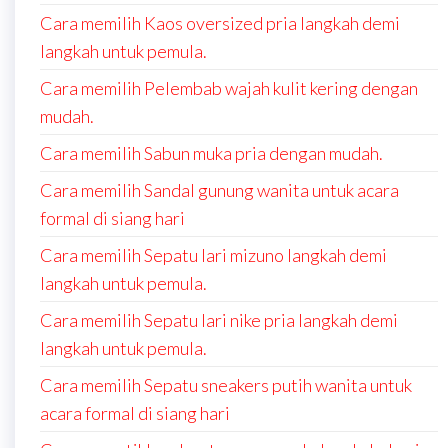
Cara memilih Kaos oversized pria langkah demi
langkah untuk pemula.
Cara memilih Pelembab wajah kulit kering dengan
mudah.
Cara memilih Sabun muka pria dengan mudah.
Cara memilih Sandal gunung wanita untuk acara
formal di siang hari
Cara memilih Sepatu lari mizuno langkah demi
langkah untuk pemula.
Cara memilih Sepatu lari nike pria langkah demi
langkah untuk pemula.
Cara memilih Sepatu sneakers putih wanita untuk
acara formal di siang hari