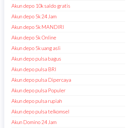
Akun depo 10k saldo gratis
Akun depo 5k 24 Jam
Akun depo 5k MANDIRI
Akun depo 5k Online
Akun depo 5k uang asli
Akun depo pulsa bagus
Akun depo pulsa BRI
Akun depo pulsa Dipercaya
Akun depo pulsa Populer
Akun depo pulsa rupiah
Akun depo pulsa telkomsel
Akun Domino 24 Jam