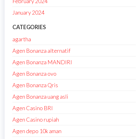
February 2024
January 2024
CATEGORIES
agartha
Agen Bonanza alternatif
Agen Bonanza MANDIRI
Agen Bonanza ovo
Agen Bonanza Qris
Agen Bonanza uang asli
Agen Casino BRI
Agen Casino rupiah
Agen depo 10k aman