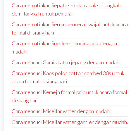
Cara memutihkan Sepatu sekolah anak sd langkah
demi langkah untuk pemula.
Cara memutihkan Serum pencerah wajah untuk acara
formal di siang hari
Cara memutihkan Sneakers running pria dengan
mudah.
Cara mencuci Gamis katun jepang dengan mudah.
Cara mencuci Kaos polos cotton combed 30s untuk
acara formal di siang hari
Cara mencuci Kemeja formal pria untuk acara formal
di siang hari
Cara mencuci Micellar water dengan mudah.
Cara mencuci Micellar water garnier dengan mudah.