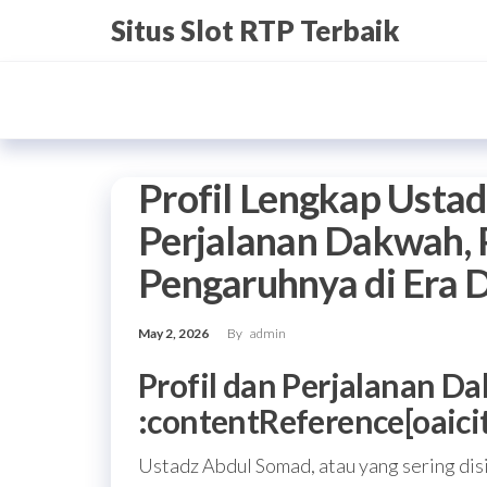
Skip
Situs Slot RTP Terbaik
to
the
content
Profil Lengkap Usta
Perjalanan Dakwah, 
Pengaruhnya di Era D
May 2, 2026
By
admin
Profil dan Perjalanan D
:contentReference[oaici
Ustadz Abdul Somad, atau yang sering di