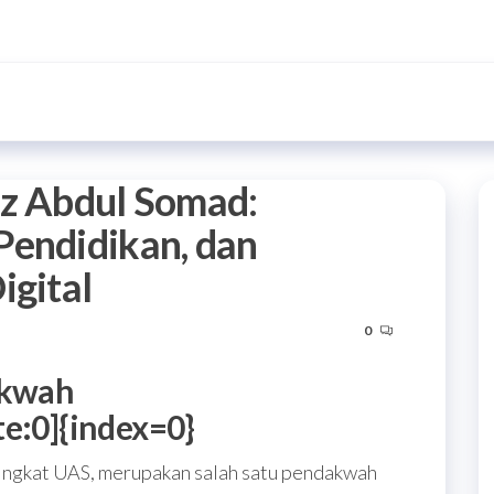
dz Abdul Somad:
Pendidikan, dan
igital
0
akwah
te:0]{index=0}
singkat UAS, merupakan salah satu pendakwah