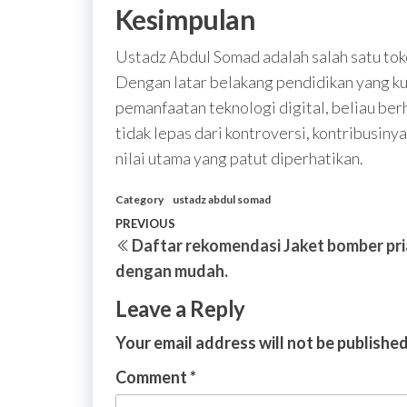
Kesimpulan
Ustadz Abdul Somad adalah salah satu to
Dengan latar belakang pendidikan yang ku
pemanfaatan teknologi digital, beliau be
tidak lepas dari kontroversi, kontribusi
nilai utama yang patut diperhatikan.
Category
ustadz abdul somad
Post
Previous
PREVIOUS
Daftar rekomendasi Jaket bomber pri
navigation
Post
dengan mudah.
Leave a Reply
Your email address will not be published
Comment
*